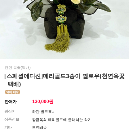
천연 옥꽃(택배)
[스페셜에디션]메리골드3송이 옐로우(천연옥꽃
_택배)
130,000
원
판매가
원산지
하단 별도표시
상품정보
황금옥의 메리골드에 클래식한 화기
기타
무료배송