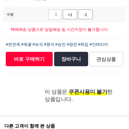
수량
+1
-1
택배배송 상품으로 당일배송 및 시간지정이 불가합니다.
#천연옥
#옥꽃
#보석
#원석
#승진
#영전
#취임
#인테리어
바로 구매하기
장바구니
관심상품
이 상품은
쿠폰사용이 불가
한
상품입니다.
다른 고객이 함께 본 상품