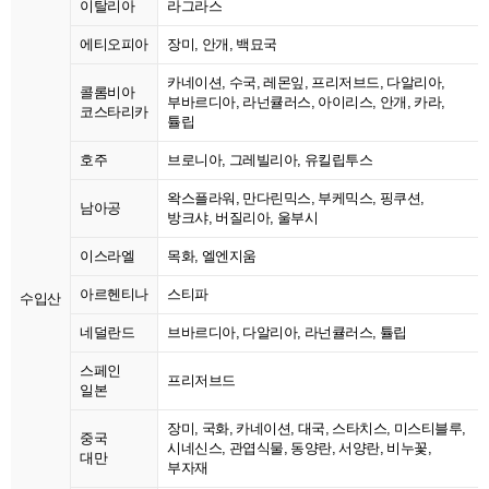
이탈리아
라그라스
에티오피아
장미, 안개, 백묘국
카네이션, 수국, 레몬잎, 프리저브드, 다알리아,
콜롬비아
부바르디아, 라넌큘러스, 아이리스, 안개, 카라,
코스타리카
튤립
호주
브로니아, 그레빌리아, 유킬립투스
왁스플라워, 만다린믹스, 부케믹스, 핑쿠션,
남아공
방크샤, 버질리아, 울부시
이스라엘
목화, 엘엔지움
아르헨티나
스티파
수입산
네덜란드
브바르디아, 다알리아, 라넌큘러스, 튤립
스페인
프리저브드
일본
장미, 국화, 카네이션, 대국, 스타치스, 미스티블루,
중국
시네신스, 관엽식물, 동양란, 서양란, 비누꽃,
대만
부자재