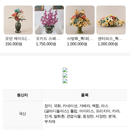
모던 제이드(천연옥꽃_택배)
오키드 스페셜(천연옥꽃_택배)
사방화_특대(천연옥꽃_택배)
센터피스_특대(천연옥꽃_택배)
150,000원
1,750,000원
1,000,000원
1,000,000원
원산지
품목
장미, 국화, 카네이션, 거베라, 백합, 라스
(글라디올러스), 튤립, 아이리스, 프리지아, 카라,
국산
안개, 쌀화환, 관엽식물, 동양란, 서양란, 분재,
부자재