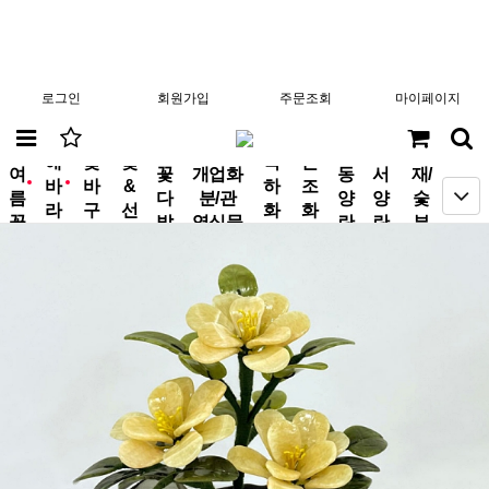
로그인
회원가입
주문조회
마이페이지
분
해
꽃
꽃
축
근
여
꽃
개업화
동
서
재/
바
바
&
하
조
new
new
름
다
분/관
양
양
숯
라
구
선
화
화
꽃
발
엽식물
란
란
부
기
니
물
환
환
작