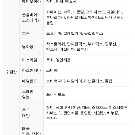
에티오피아
장미, 안개, 백묘국
카네이션, 수국, 레몬잎, 프리저브드, 다알리아,
콜롬비아
부바르디아, 라넌큘러스, 아이리스, 안개, 카라,
코스타리카
튤립
호주
브로니아, 그레빌리아, 유킬립투스
왁스플라워, 만다린믹스, 부케믹스, 핑쿠션,
남아공
방크샤, 버질리아, 울부시
이스라엘
목화, 엘엔지움
아르헨티나
스티파
수입산
네덜란드
브바르디아, 다알리아, 라넌큘러스, 튤립
스페인
프리저브드
일본
장미, 국화, 카네이션, 대국, 스타치스, 미스티블루,
중국
시네신스, 관엽식물, 동양란, 서양란, 비누꽃,
대만
부자재
태국
인도네시아