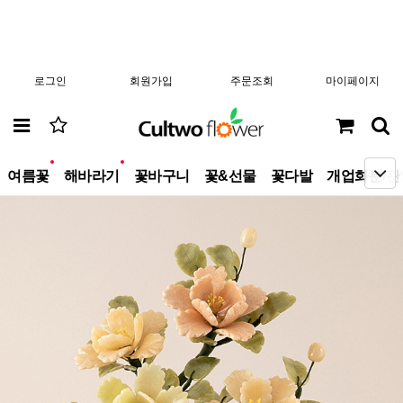
로그인
회원가입
주문조회
마이페이지
new
new
여름꽃
해바라기
꽃바구니
꽃&선물
꽃다발
개업화분/관