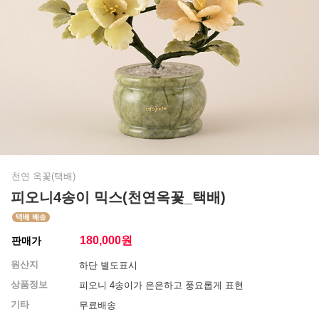
천연 옥꽃(택배)
피오니4송이 믹스(천연옥꽃_택배)
180,000
원
판매가
원산지
하단 별도표시
상품정보
피오니 4송이가 은은하고 풍요롭게 표현
기타
무료배송