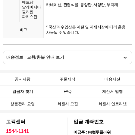
베트남
카네이션, 관엽식물, 동양란, 서양란, 부자재
말레이시아
필리핀
파키스탄
* 국산과 수입산은 계절 및 자재시장에 따라 혼용
비고
사용될 수 있습니다.
배송정보 | 교환/환불 안내 보기
공지사항
주문제작
배송사진
입금자 찾기
FAQ
계산서 발행
상품관리 요령
회원사 모집
회원사 인트라넷
고객센터
입금 계좌번호
1544-1141
예금주 : ㈜컬투플라워