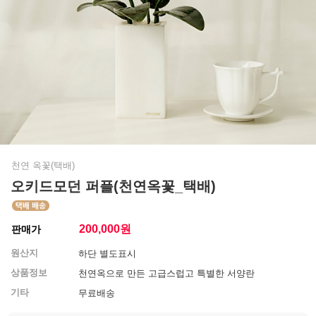
천연 옥꽃(택배)
오키드모던 퍼플(천연옥꽃_택배)
200,000
원
판매가
원산지
하단 별도표시
상품정보
천연옥으로 만든 고급스럽고 특별한 서양란
기타
무료배송