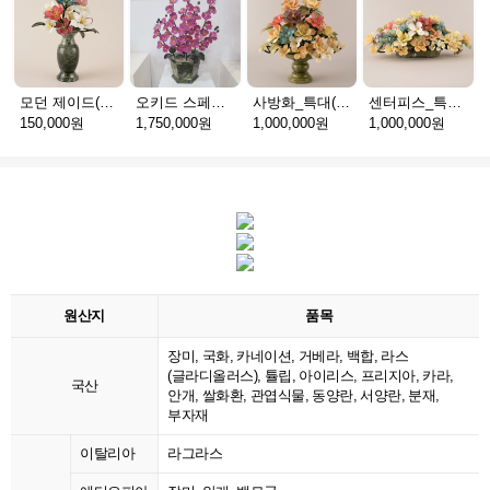
모던 제이드(천연옥꽃_택배)
오키드 스페셜(천연옥꽃_택배)
사방화_특대(천연옥꽃_택배)
센터피스_특대(천연옥꽃_택배)
150,000원
1,750,000원
1,000,000원
1,000,000원
원산지
품목
장미, 국화, 카네이션, 거베라, 백합, 라스
(글라디올러스), 튤립, 아이리스, 프리지아, 카라,
국산
안개, 쌀화환, 관엽식물, 동양란, 서양란, 분재,
부자재
이탈리아
라그라스