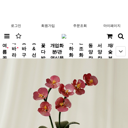
로그인
회원가입
주문조회
마이페이지
분
해
꽃
꽃
축
근
여
꽃
개업화
동
서
재/
바
바
&
하
조
new
new
름
다
분/관
양
양
숯
라
구
선
화
화
꽃
발
엽식물
란
란
부
기
니
물
환
환
작