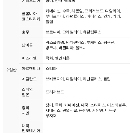
에티오피아
장미, 안개, 백묘국
카네이션, 수국, 레몬잎, 프리저브드, 다알리아,
콜롬비아
부바르디아, 라넌큘러스, 아이리스, 안개, 카라,
코스타리카
튤립
호주
브로니아, 그레빌리아, 유킬립투스
왁스플라워, 만다린믹스, 부케믹스, 핑쿠션,
남아공
방크샤, 버질리아, 울부시
이스라엘
목화, 엘엔지움
아르헨티나
스티파
수입산
네덜란드
브바르디아, 다알리아, 라넌큘러스, 튤립
스페인
프리저브드
일본
장미, 국화, 카네이션, 대국, 스타치스, 미스티블루,
중국
시네신스, 관엽식물, 동양란, 서양란, 비누꽃,
대만
부자재
태국
인도네시아