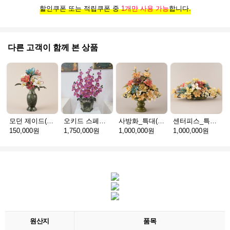
할인쿠폰 또는 적립쿠폰 중
1개만 사용 가능
합니다.
다른 고객이 함께 본 상품
모던 제이드(천연옥꽃_택배)
오키드 스페셜(천연옥꽃_택배)
사방화_특대(천연옥꽃_택배)
센터피스_특대(천연옥꽃_택배)
150,000원
1,750,000원
1,000,000원
1,000,000원
원산지
품목