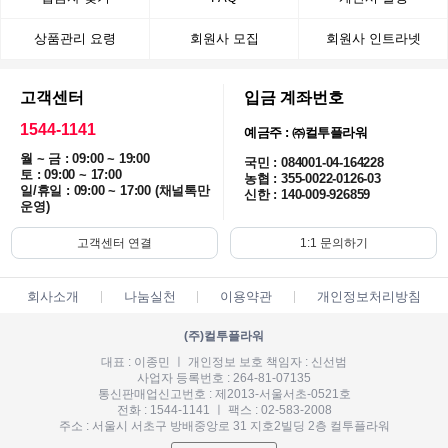
상품관리 요령
회원사 모집
회원사 인트라넷
고객센터
입금 계좌번호
1544-1141
예금주 : ㈜컬투플라워
월 ~ 금 : 09:00 ~ 19:00
국민 : 084001-04-164228
토 : 09:00 ~ 17:00
농협 : 355-0022-0126-03
일/휴일 : 09:00 ~ 17:00 (채널톡만
신한 : 140-009-926859
운영)
고객센터 연결
1:1 문의하기
회사소개
나눔실천
이용약관
개인정보처리방침
(주)컬투플라워
대표 : 이종민 ㅣ 개인정보 보호 책임자 : 신선범
사업자 등록번호 : 264-81-07135
통신판매업신고번호 : 제2013-서울서초-0521호
전화 : 1544-1141 ㅣ 팩스 : 02-583-2008
주소 : 서울시 서초구 방배중앙로 31 지호2빌딩 2층 컬투플라워