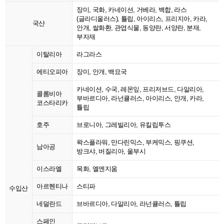
장미, 국화, 카네이션, 거베라, 백합, 라스
(글라디올러스), 튤립, 아이리스, 프리지아, 카라,
국산
안개, 쌀화환, 관엽식물, 동양란, 서양란, 분재,
부자재
이탈리아
라그라스
에티오피아
장미, 안개, 백묘국
카네이션, 수국, 레몬잎, 프리저브드, 다알리아,
콜롬비아
부바르디아, 라넌큘러스, 아이리스, 안개, 카라,
코스타리카
튤립
호주
브로니아, 그레빌리아, 유킬립투스
왁스플라워, 만다린믹스, 부케믹스, 핑쿠션,
남아공
방크샤, 버질리아, 울부시
이스라엘
목화, 엘엔지움
아르헨티나
스티파
수입산
네덜란드
브바르디아, 다알리아, 라넌큘러스, 튤립
스페인