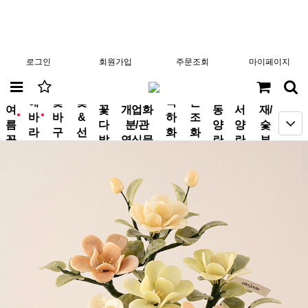
로그인
회원가입
주문조회
마이페이지
분
해
꽃
꽃
축
근
여
꽃
개업화
동
서
재/
바
바
&
하
조
new
new
름
다
분/관
양
양
숯
라
구
선
화
화
꽃
발
엽식물
란
란
부
기
니
물
환
환
작