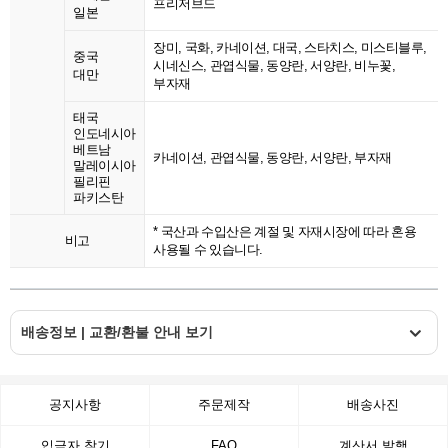
프리저브드
일본
장미, 국화, 카네이션, 대국, 스타치스, 미스티블루,
중국
시네신스, 관엽식물, 동양란, 서양란, 비누꽃,
대만
부자재
태국
인도네시아
베트남
카네이션, 관엽식물, 동양란, 서양란, 부자재
말레이시아
필리핀
파키스탄
* 국산과 수입산은 계절 및 자재시장에 따라 혼용
비고
사용될 수 있습니다.
배송정보 | 교환/환불 안내 보기
공지사항
주문제작
배송사진
입금자 찾기
FAQ
계산서 발행