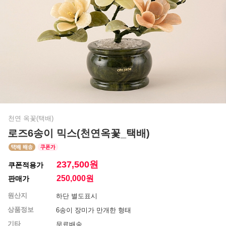
천연 옥꽃(택배)
로즈6송이 믹스(천연옥꽃_택배)
237,500원
쿠폰적용가
250,000
원
판매가
원산지
하단 별도표시
상품정보
6송이 장미가 만개한 형태
기타
무료배송