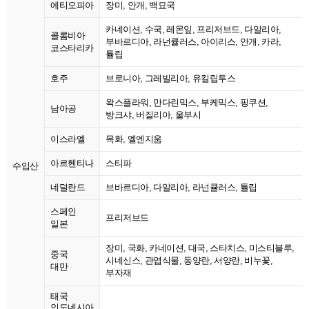
에티오피아
장미, 안개, 백묘국
카네이션, 수국, 레몬잎, 프리저브드, 다알리아,
콜롬비아
부바르디아, 라넌큘러스, 아이리스, 안개, 카라,
코스타리카
튤립
호주
브로니아, 그레빌리아, 유킬립투스
왁스플라워, 만다린믹스, 부케믹스, 핑쿠션,
남아공
방크샤, 버질리아, 울부시
이스라엘
목화, 엘엔지움
아르헨티나
스티파
수입산
네덜란드
브바르디아, 다알리아, 라넌큘러스, 튤립
스페인
프리저브드
일본
장미, 국화, 카네이션, 대국, 스타치스, 미스티블루,
중국
시네신스, 관엽식물, 동양란, 서양란, 비누꽃,
대만
부자재
태국
인도네시아