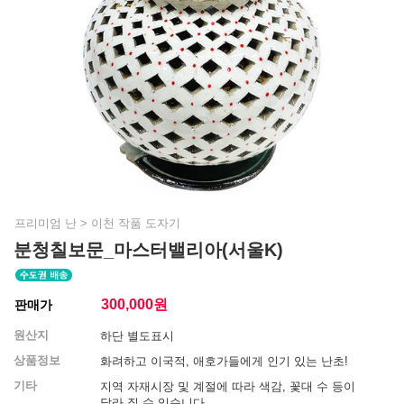
프리미엄 난
>
이천 작품 도자기
분청칠보문_마스터밸리아(서울K)
300,000
원
판매가
원산지
하단 별도표시
상품정보
화려하고 이국적, 애호가들에게 인기 있는 난초!
기타
지역 자재시장 및 계절에 따라 색감, 꽃대 수 등이
달라 질 수 있습니다.