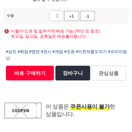
수량
+1
-1
서울/수도권 및 일부지역 배송 가능 (하단 표 참조)
토요일, 일요일, 공휴일은 배송불가합니다.
#승진
#취임
#영전
#전시
#개업
#오픈
#이천작품도자기
#프리미엄
난
바로 구매하기
장바구니
관심상품
이 상품은
쿠폰사용이 불가
한
상품입니다.