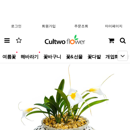
로그인
회원가입
주문조회
마이페이지
new
new
여름꽃
해바라기
꽃바구니
꽃&선물
꽃다발
개업화분/관