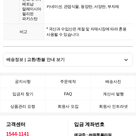
베트남
카네이션, 관엽식물, 동양란, 서양란, 부자재
말레이시아
필리핀
파키스탄
* 국산과 수입산은 계절 및 자재시장에 따라 혼용
비고
사용될 수 있습니다.
배송정보 | 교환/환불 안내 보기
공지사항
주문제작
배송사진
입금자 찾기
FAQ
계산서 발행
상품관리 요령
회원사 모집
회원사 인트라넷
고객센터
입금 계좌번호
1544-1141
예금주 : ㈜컬투플라워