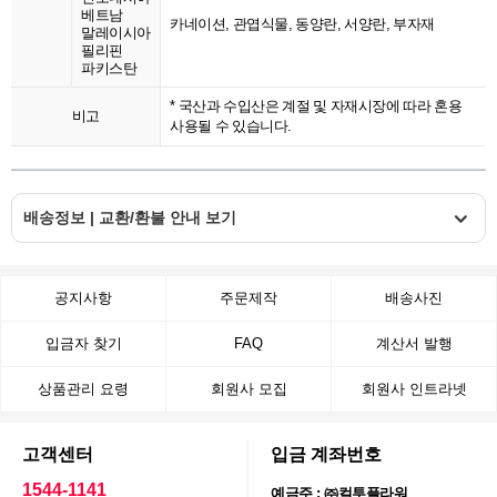
베트남
카네이션, 관엽식물, 동양란, 서양란, 부자재
말레이시아
필리핀
파키스탄
* 국산과 수입산은 계절 및 자재시장에 따라 혼용
비고
사용될 수 있습니다.
배송정보 | 교환/환불 안내 보기
공지사항
주문제작
배송사진
입금자 찾기
FAQ
계산서 발행
상품관리 요령
회원사 모집
회원사 인트라넷
고객센터
입금 계좌번호
1544-1141
예금주 : ㈜컬투플라워