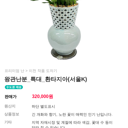
프리미엄 난
>
이천 작품 도자기
왕관난분_특대_환타지아(서울K)
320,000
원
판매가
원산지
하단 별도표시
상품정보
긴 개화와 향기, 노란 꽃이 매력인 인기 난입니다.
기타
지역 자재시장 및 계절에 따라 색감, 꽃대 수 등이
달라 질 수 있습니다.