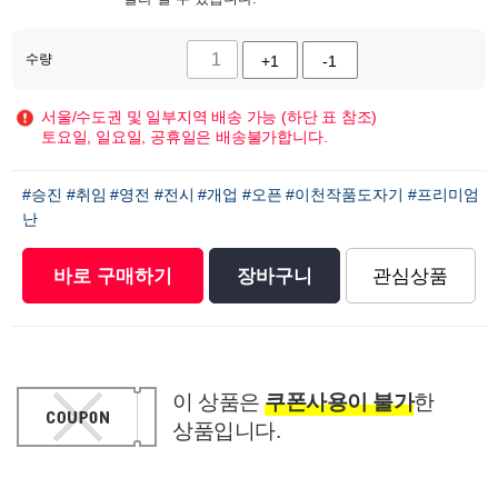
수량
+1
-1
서울/수도권 및 일부지역 배송 가능 (하단 표 참조)
토요일, 일요일, 공휴일은 배송불가합니다.
#승진
#취임
#영전
#전시
#개업
#오픈
#이천작품도자기
#프리미엄
난
바로 구매하기
장바구니
관심상품
이 상품은
쿠폰사용이 불가
한
상품입니다.