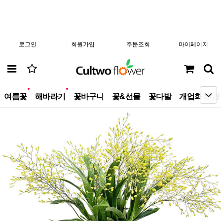
로그인
회원가입
주문조회
마이페이지
new
new
여름꽃
해바라기
꽃바구니
꽃&선물
꽃다발
개업화분/관