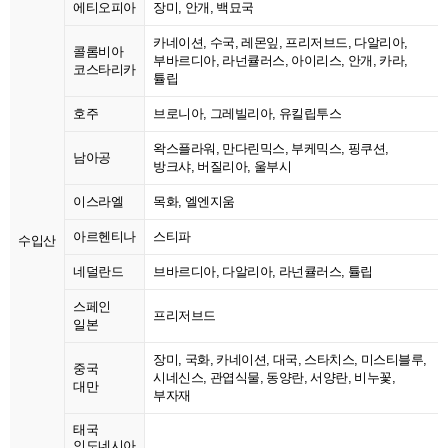
에티오피아
장미, 안개, 백묘국
카네이션, 수국, 레몬잎, 프리저브드, 다알리아,
콜롬비아
부바르디아, 라넌큘러스, 아이리스, 안개, 카라,
코스타리카
튤립
호주
브로니아, 그레빌리아, 유킬립투스
왁스플라워, 만다린믹스, 부케믹스, 핑쿠션,
남아공
방크샤, 버질리아, 울부시
이스라엘
목화, 엘엔지움
아르헨티나
스티파
수입산
네덜란드
브바르디아, 다알리아, 라넌큘러스, 튤립
스페인
프리저브드
일본
장미, 국화, 카네이션, 대국, 스타치스, 미스티블루,
중국
시네신스, 관엽식물, 동양란, 서양란, 비누꽃,
대만
부자재
태국
인도네시아