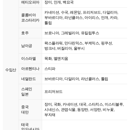
에티오피아
장미, 안개, 백묘국
카네이션, 수국, 레몬잎, 프리저브드, 다알리아,
콜롬비아
부바르디아, 라넌큘러스, 아이리스, 안개, 카라,
코스타리카
튤립
호주
브로니아, 그레빌리아, 유킬립투스
왁스플라워, 만다린믹스, 부케믹스, 핑쿠션,
남아공
방크샤, 버질리아, 울부시
이스라엘
목화, 엘엔지움
아르헨티나
스티파
수입산
네덜란드
브바르디아, 다알리아, 라넌큘러스, 튤립
스페인
프리저브드
일본
장미, 국화, 카네이션, 대국, 스타치스, 미스티블루,
중국
시네신스, 관엽식물, 동양란, 서양란, 비누꽃,
대만
부자재
태국
인도네시아