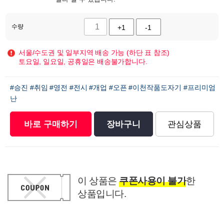
수량
+1
-1
서울/수도권 및 일부지역 배송 가능 (하단 표 참조)
토요일, 일요일, 공휴일은 배송불가합니다.
#승진
#취임
#영전
#전시
#개업
#오픈
#이천작품도자기
#프리미엄
난
바로 구매하기
장바구니
관심상품
이 상품은
쿠폰사용이 불가
한
상품입니다.