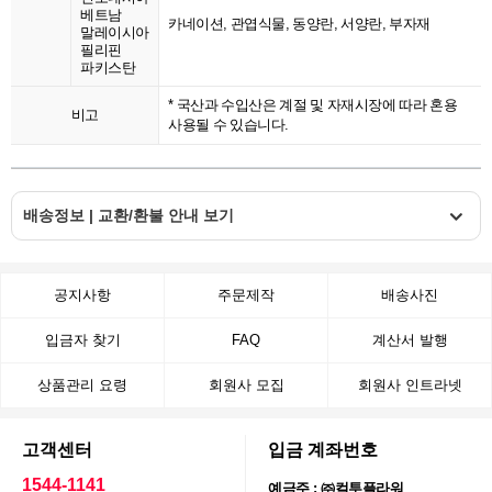
베트남
카네이션, 관엽식물, 동양란, 서양란, 부자재
말레이시아
필리핀
파키스탄
* 국산과 수입산은 계절 및 자재시장에 따라 혼용
비고
사용될 수 있습니다.
배송정보 | 교환/환불 안내 보기
공지사항
주문제작
배송사진
입금자 찾기
FAQ
계산서 발행
상품관리 요령
회원사 모집
회원사 인트라넷
고객센터
입금 계좌번호
1544-1141
예금주 : ㈜컬투플라워