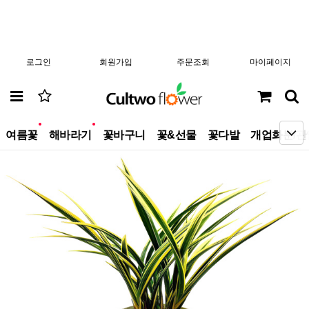
로그인
회원가입
주문조회
마이페이지
new
new
여름꽃
해바라기
꽃바구니
꽃&선물
꽃다발
개업화분/관