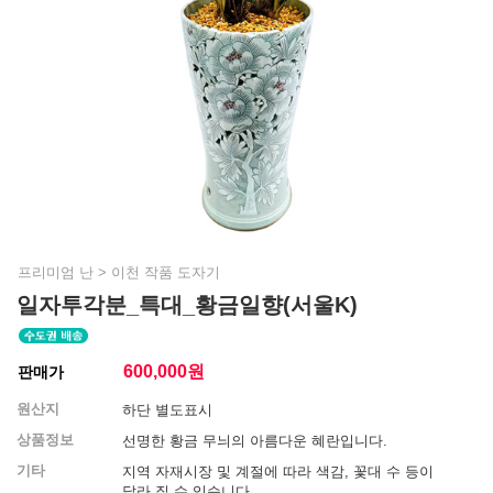
프리미엄 난
>
이천 작품 도자기
일자투각분_특대_황금일향(서울K)
600,000
원
판매가
원산지
하단 별도표시
상품정보
선명한 황금 무늬의 아름다운 혜란입니다.
기타
지역 자재시장 및 계절에 따라 색감, 꽃대 수 등이
달라 질 수 있습니다.