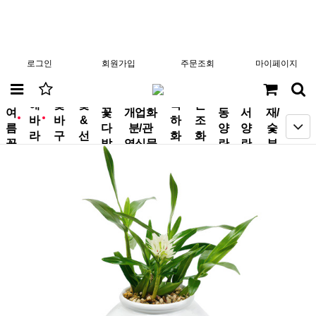
로그인
회원가입
주문조회
마이페이지
분
해
꽃
꽃
축
근
여
꽃
개업화
동
서
재/
바
바
&
하
조
new
new
름
다
분/관
양
양
숯
라
구
선
화
화
꽃
발
엽식물
란
란
부
기
니
물
환
환
작