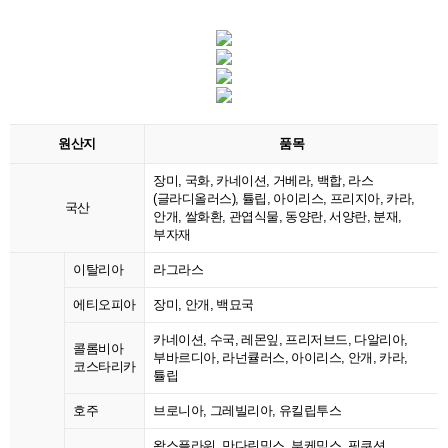
원산지
품목
장미, 국화, 카네이션, 거베라, 백합, 라스
(글라디올러스), 튤립, 아이리스, 프리지아, 카라,
국산
안개, 쌀화환, 관엽식물, 동양란, 서양란, 분재,
부자재
이탈리아
라그라스
에티오피아
장미, 안개, 백묘국
카네이션, 수국, 레몬잎, 프리저브드, 다알리아,
콜롬비아
부바르디아, 라넌큘러스, 아이리스, 안개, 카라,
코스타리카
튤립
호주
브로니아, 그레빌리아, 유킬립투스
왁스플라워, 만다린믹스, 부케믹스, 핑쿠션,