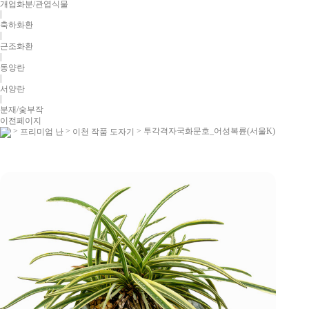
개업화분/관엽식물
|
축하화환
|
근조화환
|
동양란
|
서양란
|
분재/숯부작
이전페이지
>
>
> 투각격자국화문호_어성복륜(서울K)
프리미엄 난
이천 작품 도자기