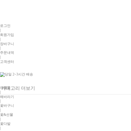
로그인
|
회원가입
|
장바구니
|
주문내역
|
고객센터
여름꽃
카테고리 더보기
|
해바라기
|
꽃바구니
|
꽃&선물
|
꽃다발
|