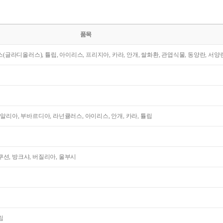
품목
라스(글라디올러스), 튤립, 아이리스, 프리지아, 카라, 안개, 쌀화환, 관엽식물, 동양란, 서양
다알리아, 부바르디아, 라넌큘러스, 아이리스, 안개, 카라, 튤립
션, 방크샤, 버질리아, 울부시
립