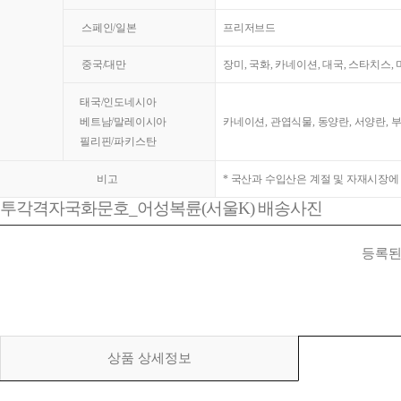
스페인/일본
프리저브드
중국/대만
장미, 국화, 카네이션, 대국, 스타치스,
태국/인도네시아
베트남/말레이시아
카네이션, 관엽식물, 동양란, 서양란, 
필리핀/파키스탄
비고
* 국산과 수입산은 계절 및 자재시장에
투각격자국화문호_어성복륜(서울K) 배송사진
등록된
상품 상세정보