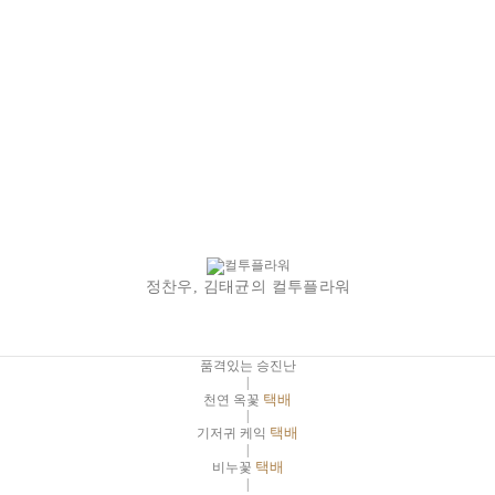
정찬우, 김태균의 컬투플라워
품격있는 승진난
|
천연 옥꽃
택배
|
기저귀 케익
택배
|
비누꽃
택배
|