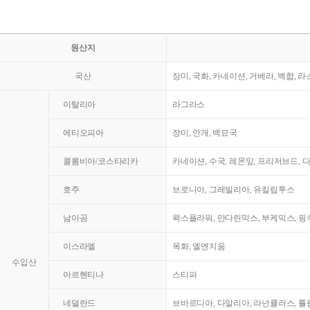
원산지
국산
장미, 국화, 카네이션, 거베라, 백합, 
이탈리아
라그라스
에티오피아
장미, 안개, 백묘국
콜롬비아/코스타리카
카네이션, 수국, 레몬잎, 프리저브드, 
호주
브로니아, 그레빌리아, 유킬립투스
남아공
왁스플라워, 만다린믹스, 부케믹스, 핑쿠
이스라엘
목화, 엘엔지움
수입산
아르헨티나
스티파
네덜란드
브바르디아, 다알리아, 라넌큘러스, 튤