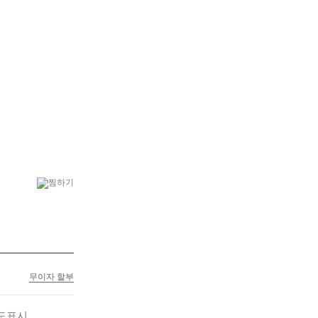
6
결혼식
7
플랜테리어
무이자 할부
도표시