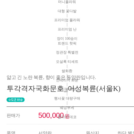
머니플라워
|
대형 꽃다발
|
프리미엄 플라워
|
프리미엄 난
|
장미 100송이
트랜드 핫픽
|
정관장 특별전
|
오설록 티세트
|
쌀화환
|
얇고 긴 노란 복륜, 향이 좋은 동양란입니다.
인테리어 화분
|
투각격자국화문호_어성복륜(서울K)
테이블 화분
|
행사꽃 대량구매
|
웨딩부케
|
500,000
판매가
원
플라워 데코
품명
서양란
원산지
하단 별