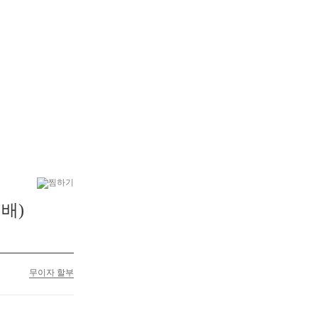
6
부모님선물
7
플랜테리어
배)
무이자 할부