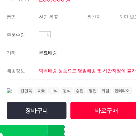
품명
천연 옥꽃
원산지
하단 별
주문수량
기타
무료배송
배송정보
택배배송 상품으로 당일배송 및 시간지정이 불가
천연옥
옥꽃
보석
원석
승진
영전
취임
인테리어
장바구니
바로구매