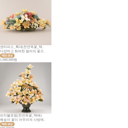
센터피스_특대(천연옥꽃_택..
다양하고 화려한 컬러의 꽃으..
1,000,000원
피치블로썸(천연옥꽃_택배)
복숭아 꽃이 어우러져 사방에..