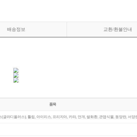
배송정보
교환/환불안내
품목
라스(글라디올러스), 튤립, 아이리스, 프리지아, 카라, 안개, 쌀화환, 관엽식물, 동양란, 서양