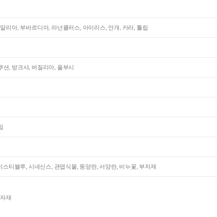
다알리아, 부바르디아, 라넌큘러스, 아이리스, 안개, 카라, 튤립
션, 방크샤, 버질리아, 울부시
립
 미스티블루, 시네신스, 관엽식물, 동양란, 서양란, 비누꽃, 부자재
부자재