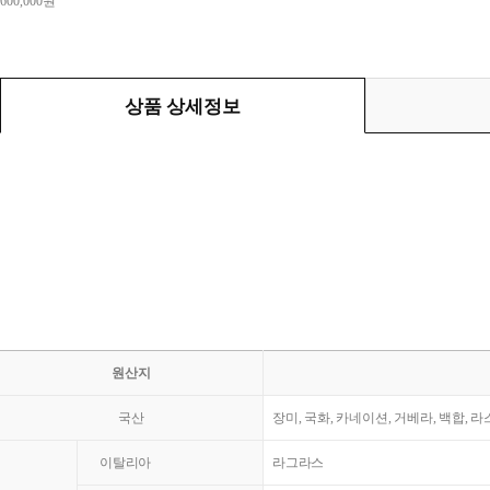
600,000원
상품 상세정보
원산지
국산
장미, 국화, 카네이션, 거베라, 백합, 
이탈리아
라그라스