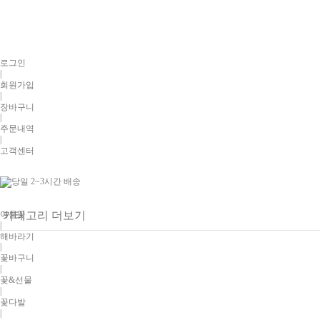
로그인
|
회원가입
|
장바구니
|
주문내역
|
고객센터
여름꽃
카테고리 더보기
|
해바라기
|
꽃바구니
|
꽃&선물
|
꽃다발
|