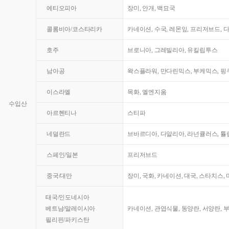
에티오피아
장미, 안개, 백묘국
콜롬비아/코스타리카
카네이션, 수국, 레몬잎, 프리저브드, 
호주
브로니아, 그레빌리아, 유킬립투스
남아공
왁스플라워, 만다린믹스, 부케믹스, 핑쿠
이스라엘
목화, 엘엔지움
수입산
아르헨티나
스티파
네덜란드
브바르디아, 다알리아, 라넌큘러스, 튤
스페인/일본
프리저브드
중국/대만
장미, 국화, 카네이션, 대국, 스타치스,
태국/인도네시아
베트남/말레이시아
카네이션, 관엽식물, 동양란, 서양란, 
필리핀/파키스탄