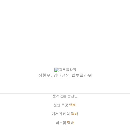
정찬우, 김태균의 컬투플라워
품격있는 승진난
|
천연 옥꽃
택배
|
기저귀 케익
택배
|
비누꽃
택배
|