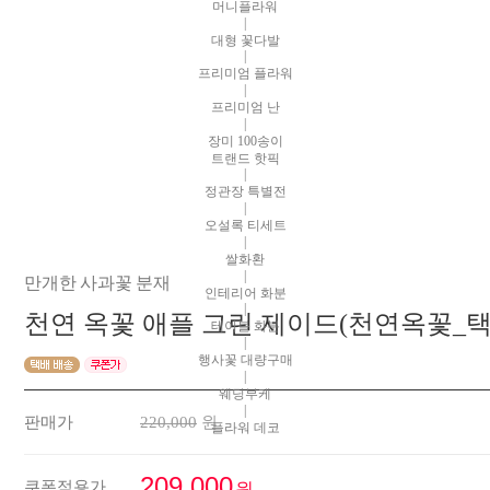
머니플라워
|
대형 꽃다발
|
프리미엄 플라워
|
프리미엄 난
|
장미 100송이
트랜드 핫픽
|
정관장 특별전
|
오설록 티세트
|
쌀화환
|
만개한 사과꽃 분재
인테리어 화분
|
천연 옥꽃 애플 그린 제이드(천연옥꽃_택
테이블 화분
|
행사꽃 대량구매
|
웨딩부케
|
판매가
220,000
원
플라워 데코
209,000
쿠폰적용가
원