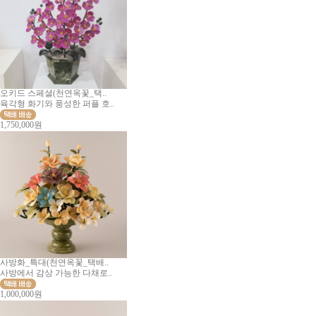
오키드 스페셜(천연옥꽃_택..
육각형 화기와 풍성한 퍼플 호..
1,750,000원
사방화_특대(천연옥꽃_택배..
사방에서 감상 가능한 다채로..
1,000,000원