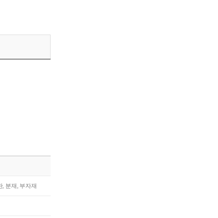
란, 분재, 부자재