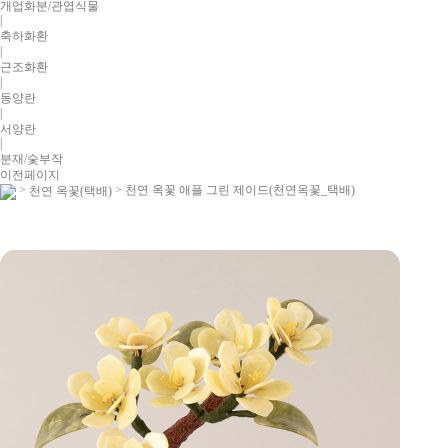
개업화분/관엽식물
|
축하화환
|
근조화환
|
동양란
|
서양란
|
분재/숯부작
이전페이지
>
> 천연 옥꽃 애플 그린 제이드(천연옥꽃_택배)
천연 옥꽃(택배)