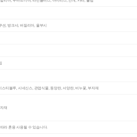
다알리아, 부바르디아, 라넌큘러스, 아이리스, 안개, 카라, 튤립
션, 방크샤, 버질리아, 울부시
립
 미스티블루, 시네신스, 관엽식물, 동양란, 서양란, 비누꽃, 부자재
부자재
 따라 혼용 사용될 수 있습니다.