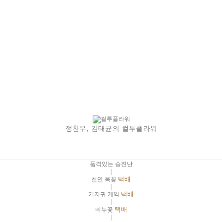
정찬우, 김태균의 컬투플라워
품격있는 승진난
|
천연 옥꽃
택배
|
기저귀 케익
택배
|
비누꽃
택배
|