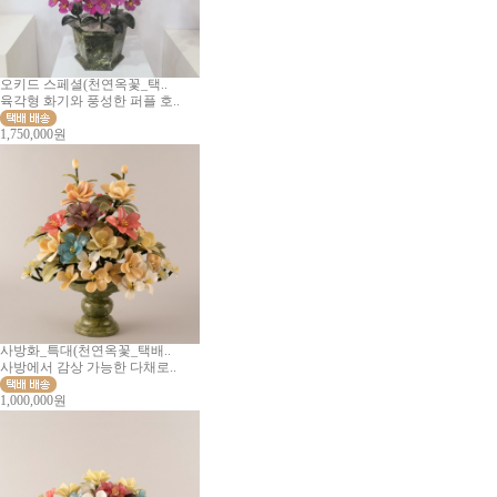
오키드 스페셜(천연옥꽃_택..
육각형 화기와 풍성한 퍼플 호..
1,750,000원
사방화_특대(천연옥꽃_택배..
사방에서 감상 가능한 다채로..
1,000,000원