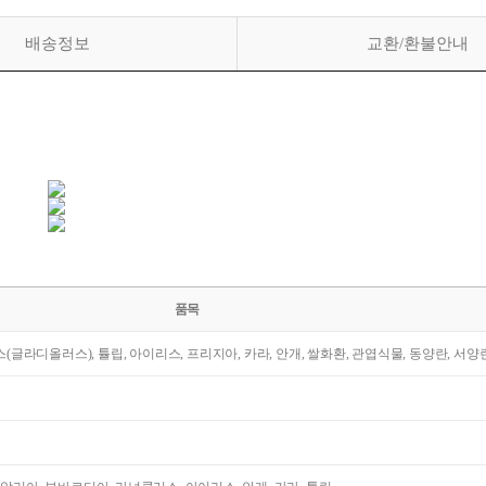
배송정보
교환/환불안내
품목
라스(글라디올러스), 튤립, 아이리스, 프리지아, 카라, 안개, 쌀화환, 관엽식물, 동양란, 서양