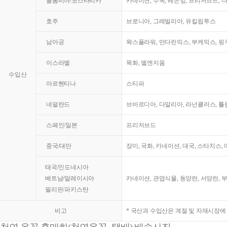
콜롬비아/코스타리카
카네이션, 수국, 레몬잎, 프리저브드, 
호주
브로니아, 그레빌리아, 유킬립투스
남아공
왁스플라워, 만다린믹스, 부케믹스, 핑쿠
이스라엘
목화, 엘엔지움
수입산
아르헨티나
스티파
네덜란드
브바르디아, 다알리아, 라넌큘러스, 튤
스페인/일본
프리저브드
중국/대만
장미, 국화, 카네이션, 대국, 스타치스,
태국/인도네시아
베트남/말레이시아
카네이션, 관엽식물, 동양란, 서양란, 
필리핀/파키스탄
비고
* 국산과 수입산은 계절 및 자재시장에