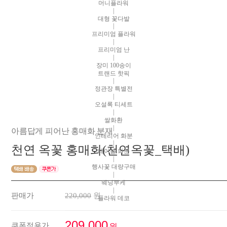
머니플라워
|
대형 꽃다발
|
프리미엄 플라워
|
프리미엄 난
|
장미 100송이
트랜드 핫픽
|
정관장 특별전
|
오설록 티세트
|
쌀화환
|
아름답게 피어난 홍매화 분재
인테리어 화분
|
천연 옥꽃 홍매화(천연옥꽃_택배)
테이블 화분
|
행사꽃 대량구매
|
웨딩부케
|
판매가
220,000
원
플라워 데코
209,000
쿠폰적용가
원