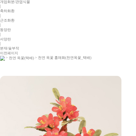
개업화분/관엽식물
|
축하화환
|
근조화환
|
동양란
|
서양란
|
분재/숯부작
이전페이지
>
> 천연 옥꽃 홍매화(천연옥꽃_택배)
천연 옥꽃(택배)