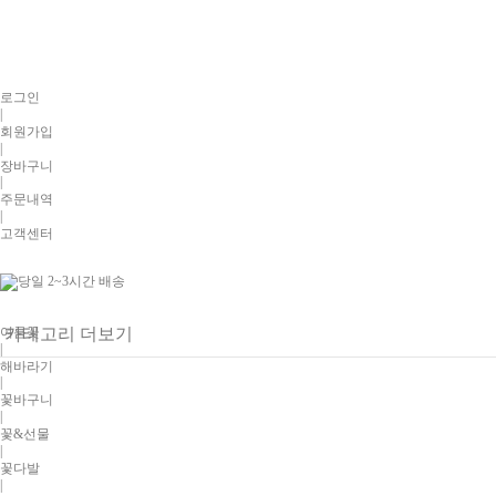
로그인
|
회원가입
|
장바구니
|
주문내역
|
고객센터
여름꽃
카테고리 더보기
|
해바라기
|
꽃바구니
|
꽃&선물
|
꽃다발
|