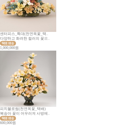
센터피스_특대(천연옥꽃_택..
다양하고 화려한 컬러의 꽃으..
1,000,000원
피치블로썸(천연옥꽃_택배)
복숭아 꽃이 어우러져 사방에..
600,000원