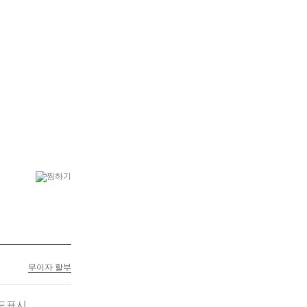
6
결혼식
7
플랜테리어
무이자 할부
도표시