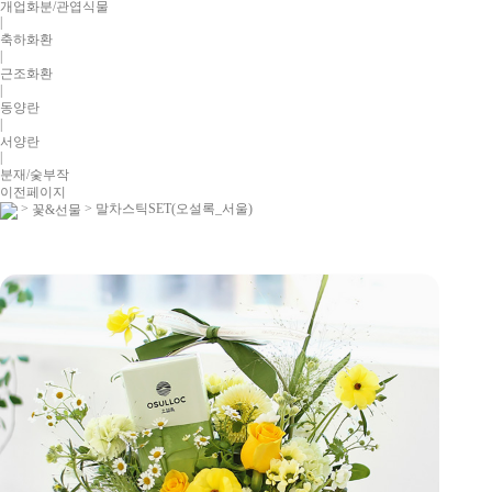
개업화분/관엽식물
|
축하화환
|
근조화환
|
동양란
|
서양란
|
분재/숯부작
이전페이지
>
> 말차스틱SET(오설록_서울)
꽃&선물