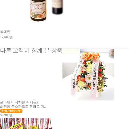
샴페인
12,000원
다른 고객이 함께 본 상품
플라워 미니화환 A(서울)
화환의 축소판으로 귀엽고 미..
59,900원