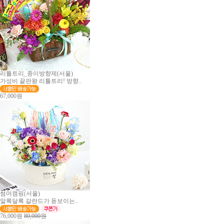
리틀트리_종이방향제(서울)
가성비 끝판왕 리틀트리! 방향..
67,000원
썸머캠핑(서울)
알록달록 갈란드가 돋보이는..
76,000원
80,000원