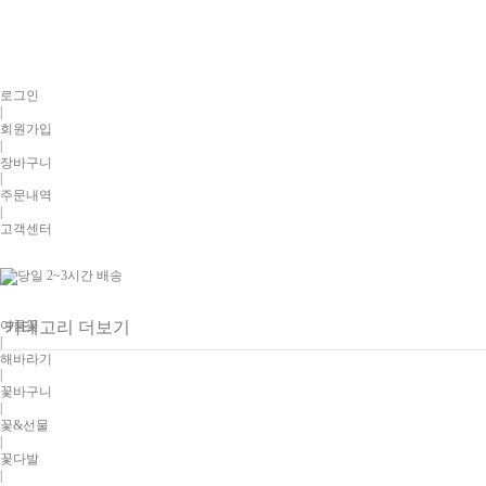
로그인
|
회원가입
|
장바구니
|
주문내역
|
고객센터
여름꽃
카테고리 더보기
|
해바라기
|
꽃바구니
|
꽃&선물
|
꽃다발
|