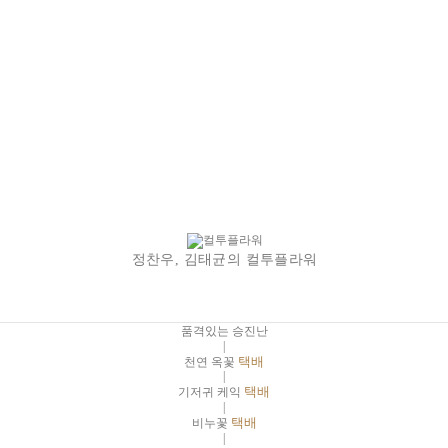
정찬우, 김태균의 컬투플라워
품격있는 승진난
|
천연 옥꽃
택배
|
기저귀 케익
택배
|
비누꽃
택배
|