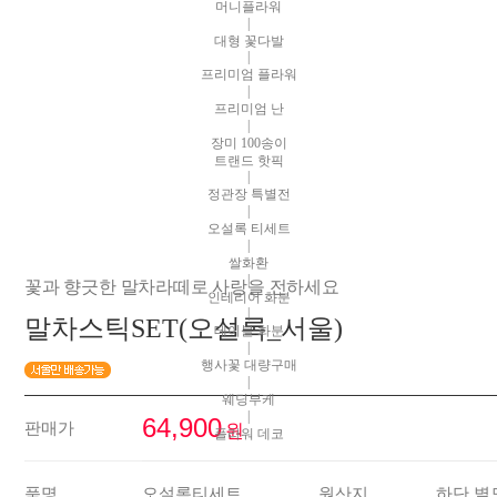
머니플라워
|
대형 꽃다발
|
프리미엄 플라워
|
프리미엄 난
|
장미 100송이
트랜드 핫픽
|
정관장 특별전
|
오설록 티세트
|
쌀화환
|
꽃과 향긋한 말차라떼로 사랑을 전하세요
인테리어 화분
|
말차스틱SET(오설록_서울)
테이블 화분
|
행사꽃 대량구매
|
웨딩부케
|
64,900
판매가
원
플라워 데코
품명
오설록티세트
원산지
하단 별