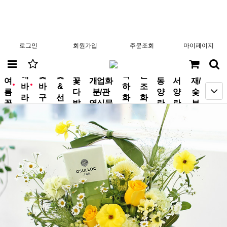
로그인
회원가입
주문조회
마이페이지
분
해
꽃
꽃
축
근
여
꽃
개업화
동
서
재/
바
바
&
하
조
new
new
름
다
분/관
양
양
숯
라
구
선
화
화
꽃
발
엽식물
란
란
부
기
니
물
환
환
작