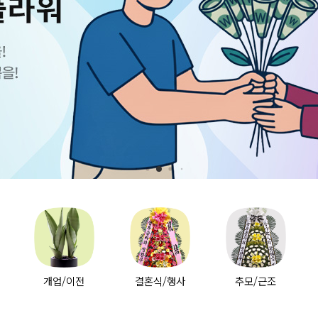
개업/이전
결혼식/행사
추모/근조