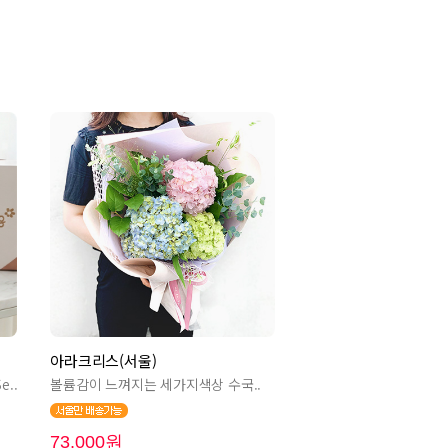
아라크리스(서울)
..
볼륨감이 느껴지는 세가지색상 수국..
73,000원