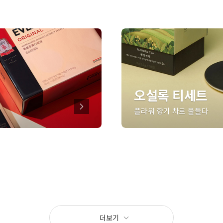
오설록 티세트
플라워 향기 차로 물들다
더보기