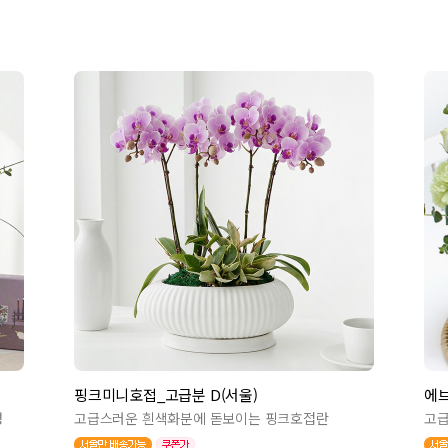
핑크미니호접_고급분 D(서울)
에브
성
고급스러운 흰색화분에 돋보이는 핑크호접란
고급