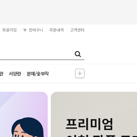
회원가입
장바구니
주문내역
고객센터
|
|
|
란
서양란
분재/숯부작
|
|