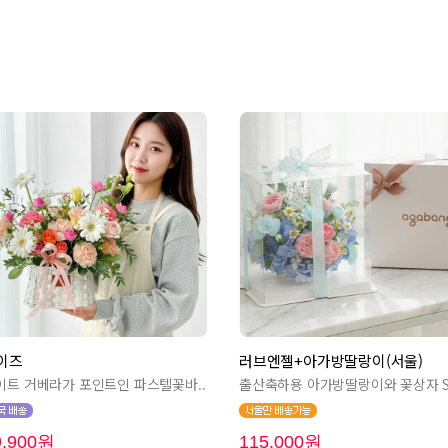
이즈
러브엔젤+아가방딸랑이(서울)
이트 거베라가 포인트인 파스텔꽃바..
출산축하용 아가방딸랑이와 꽃상자 Se
9,900원
115,000원