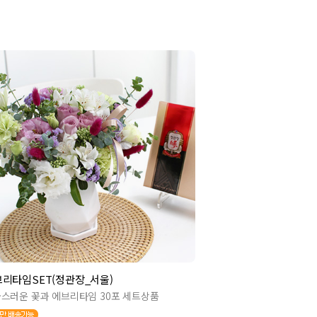
리타임SET(정관장_서울)
스러운 꽃과 에브리타임 30포 세트상품