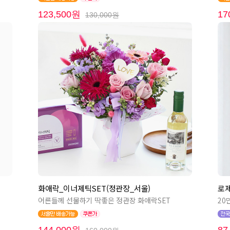
123,500원
17
130,000원
화애락_이너제틱SET(정관장_서울)
로제
어른들께 선물하기 딱좋은 정관장 화애락SET
20