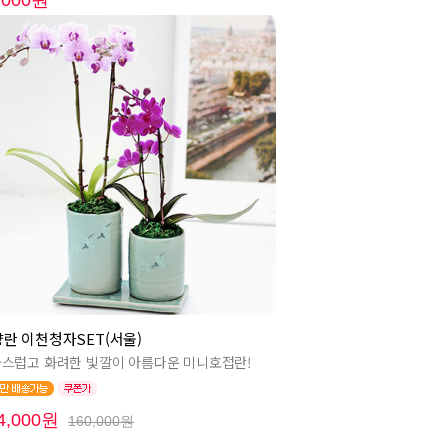
,000원
란 이천청자SET(서울)
스럽고 화려한 빛깔이 아름다운 미니호접란!
4,000원
160,000원