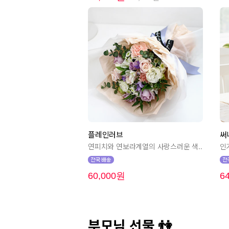
플레인러브
써
연피치와 연보라계열의 사랑스러운 색..
인
60,000원
6
부모님 선물 👫