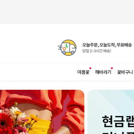
여름꽃
해바라기
꽃바구니
|
|