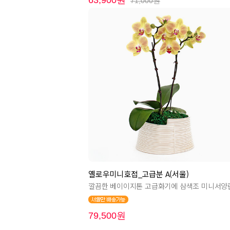
63,900원
71,000원
옐로우미니호접_고급분 A(서울)
깔끔한 베이이지톤 고급화기에 삼색조 미니서양
79,500원