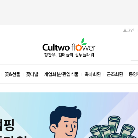
로그인
|
정찬우, 김태균의 컬투플라워
꽃&선물
꽃다발
개업화분/관엽식물
축하화환
근조화환
동양
|
|
|
|
|
|