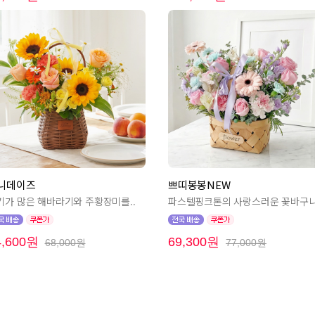
니데이즈
쁘띠봉봉NEW
기가 많은 해바라기와 주황장미를..
파스텔핑크톤의 사랑스러운 꽃바구
4,600원
69,300원
68,000원
77,000원