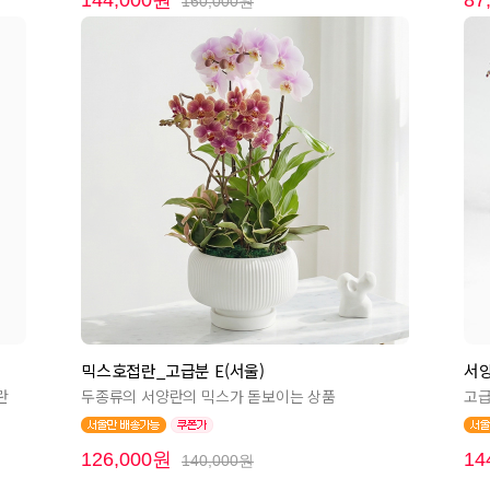
144,000원
87
160,000원
믹스호접란_고급분 E(서울)
서양
란
두종류의 서양란의 믹스가 돋보이는 상품
고급
126,000원
14
140,000원