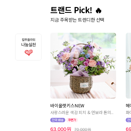
트랜드 Pick! 🔥
지금 주목받는 트렌디한 선택
바이올렛키스NEW
헤
사랑스러운 색감 피치 & 연보라 톤의..
화
63,000원
6
70,000원