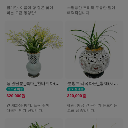
금기란, 여름에 향 짙은 꽃이
소엽풍란 뿌리와 두툼한 잎이
피는 고급 동양란!
매력적입니다.
왕관난분_특대_환타지아(서울K)
분청투각국화문_황제(서울K)
320,000원
320,000원
긴 개화와 향기, 노란 꽃이
혜란, 황금 잎 무늬가 돋보이는
매력인 인기 난입니다.
고급 품종입니다.