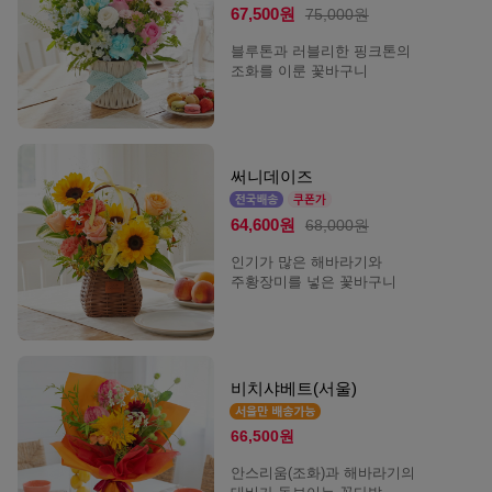
67,500원
75,000원
블루톤과 러블리한 핑크톤의
조화를 이룬 꽃바구니
써니데이즈
64,600원
68,000원
인기가 많은 해바라기와
주황장미를 넣은 꽃바구니
비치샤베트(서울)
66,500원
안스리움(조화)과 해바라기의