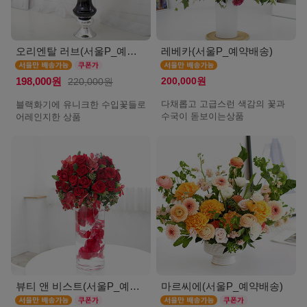
오리엔탈 러브(서울P_예약배송)
레베카(서울P_예약배송)
200,000원
198,000원
220,000원
다채롭고 고급스런 색감의 꽃과
블랙화기에 유니크한 수입꽃들로
수국이 돋보이는상품
어레인지한 상품
뷰티 앤 비스트(서울P_예약배송)
마르씨에(서울P_예약배송)