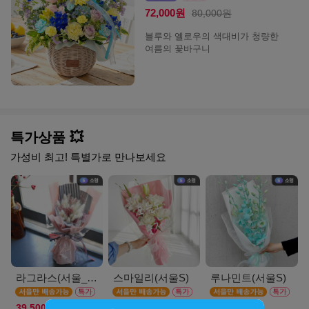
72,000원
80,000원
블루와 옐로우의 색대비가 청량한
여름의 꽃바구니
특가상품 💥
가성비 최고! 특별가로 만나보세요
라그라스(서울_M)
스마일리(서울S)
루나민트(서울S)
39,500원
39,900원
36,900원