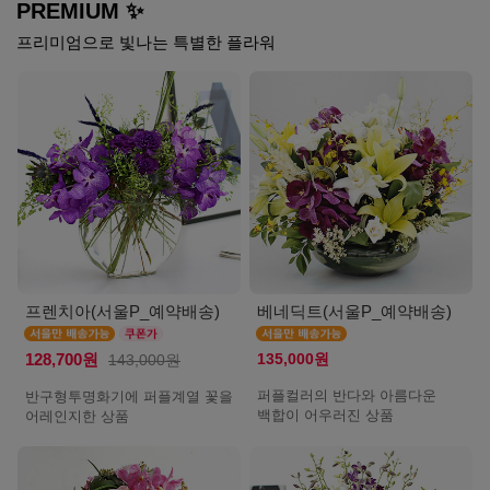
PREMIUM ✨
프리미엄으로 빛나는 특별한 플라워
프렌치아(서울P_예약배송)
베네딕트(서울P_예약배송)
135,000원
128,700원
143,000원
퍼플컬러의 반다와 아름다운
반구형투명화기에 퍼플계열 꽃을
백합이 어우러진 상품
어레인지한 상품