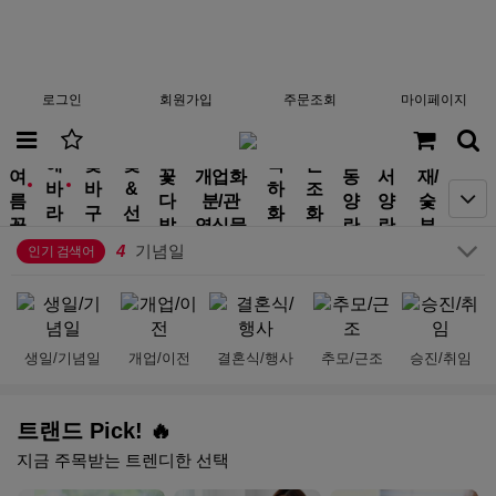
로그인
회원가입
주문조회
마이페이지
분
10
행사
해
꽃
꽃
축
근
여
꽃
개업화
동
서
재/
1
생일
바
바
&
하
조
new
new
름
다
분/관
양
양
숯
2
금전수
라
구
선
화
화
꽃
발
엽식물
란
란
부
3
결혼식
기
니
물
환
환
작
4
기념일
인기 검색어
5
플랜테리어
6
호접란
7
만천홍
8
부모님선물
생일/기념일
개업/이전
결혼식/행사
추모/근조
승진/취임
9
승진
10
행사
1
생일
트랜드 Pick! 🔥
지금 주목받는 트렌디한 선택