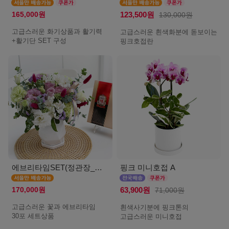
165,000원
123,500원
130,000원
고급스러운 화기상품과 활기력
고급스러운 흰색화분에 돋보이는
+활기단 SET 구성
핑크호접란
에브리타임SET(정관장_서울)
핑크 미니호접 A
170,000원
63,900원
71,000원
고급스러운 꽃과 에브리타임
흰색사기분에 핑크톤의
30포 세트상품
고급스러운 미니호접