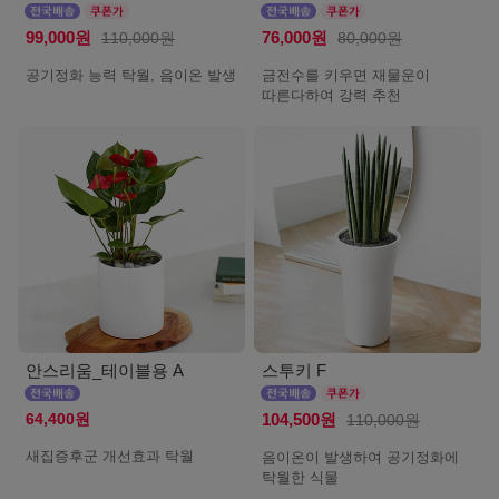
99,000원
110,000원
76,000원
80,000원
공기정화 능력 탁월, 음이온 발생
금전수를 키우면 재물운이
따른다하여 강력 추천
안스리움_테이블용 A
스투키 F
64,400원
104,500원
110,000원
새집증후군 개선효과 탁월
음이온이 발생하여 공기정화에
탁월한 식물