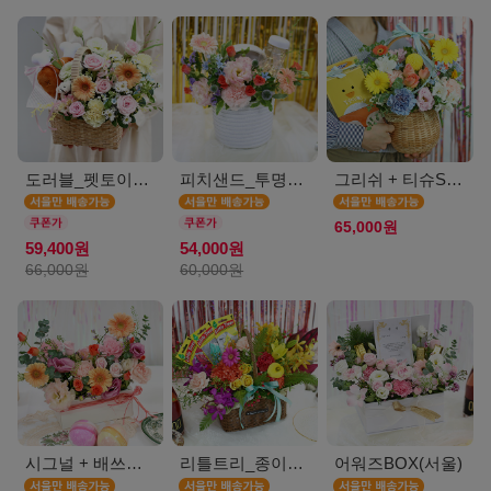
도러블_펫토이인형(서울)
피치샌드_투명보틀(서울)
그리쉬 + 티슈SET(서울)
65,000원
59,400원
54,000원
66,000원
60,000원
시그널 + 배쓰밤SET(서울)
리틀트리_종이방향제(서울)
어워즈BOX(서울)