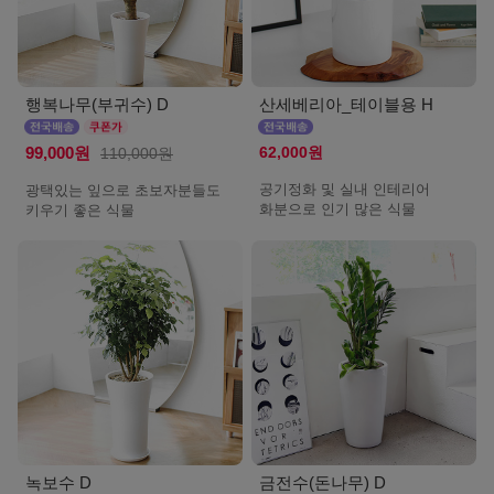
행복나무(부귀수) D
산세베리아_테이블용 H
62,000원
99,000원
110,000원
공기정화 및 실내 인테리어
광택있는 잎으로 초보자분들도
화분으로 인기 많은 식물
키우기 좋은 식물
녹보수 D
금전수(돈나무) D