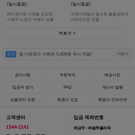
(일시품절)
(일시품절)
레드장미로 사면을 강조한
오렌지계열의 꽃으로 볼륨감있게
스퀘어 느낌의 어렌지 상품
어레인지한 상품
더보기
+
앱 다운로드 이벤트 5,000원 즉시 적립!
더보기
공지
공지사항
주문제작
배송사진
입금자 찾기
FAQ
계산서 발행
상품관리 요령
회원사 모집
회원사 인트라넷
고객센터
입금 계좌번호
1544-1141
예금주 : ㈜컬투플라워