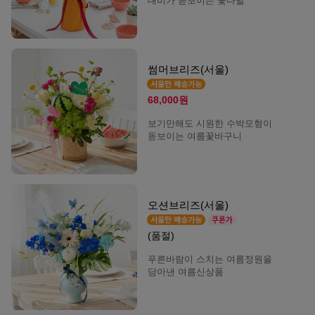
대비가 돋보이는 꽃다발
썸머브리즈(서울)
68,000원
보기만해도 시원한 수박모형이
돋보이는 여름꽃바구니
오션브리즈(서울)
(품절)
푸른바람이 스치는 여름정원을
담아낸 여름신상품