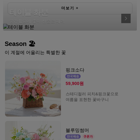
더보기
+
테이블 화분
공간활용에 좋아 선물로 제격
Season 🏖️
이 계절에 어울리는 특별한 꽃
핑크소다
59,900원
스테디컬러 피치&핑크꽃으로
여름을 표현한 꽃바구니
블루밍썸머