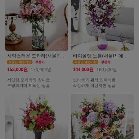
사랑스러운 모카라(서울P_예약배송)
바이올렛 노블(서울P_예약배송)
153,000원
170,000원
144,000원
160,000원
서양란 모카라와 장미로
보라색과 흰색 덴파레를
투명화기에 제작된 상품
적절하게 어렌지한 상품