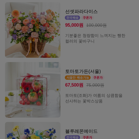
선셋파라다이스
95,000원
100,000원
기분좋은 청량함이 느껴지는 쨍한
컬러의 꽃바구니
토마토가든(서울)
67,500원
75,000원
토마토(조화)가 여름의 상큼함을
선사하는 꽃박스상품
블루레몬에이드