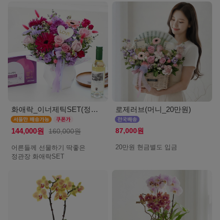
화애락_이너제틱SET(정관장_서울)
로제러브(머니_20만원)
87,000원
144,000원
160,000원
20만원 현금별도 입금
어른들께 선물하기 딱좋은
정관장 화애락SET