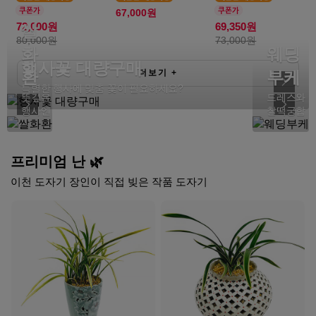
67,000원
쌀
72,000원
69,350원
80,000원
73,000원
화
웨딩
행사꽃 대량구매
환
더보기
+
부케
특별한 행사에 맞춤 꽃이 필요하세요?
뜻깊은
드레스와
행사엔
찰떡궁합
프리미엄 난 🌿
이천 도자기 장인이 직접 빚은 작품 도자기