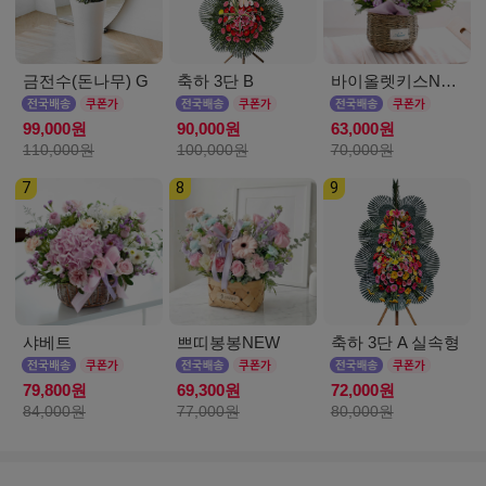
금전수(돈나무) G
축하 3단 B
바이올렛키스NEW
99,000원
90,000원
63,000원
110,000원
100,000원
70,000원
7
8
9
샤베트
쁘띠봉봉NEW
축하 3단 A 실속형
79,800원
69,300원
72,000원
84,000원
77,000원
80,000원