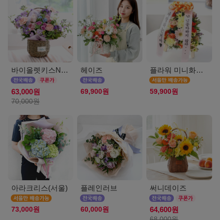
바이올렛키스NEW
헤이즈
플라워 미니화환 A(서울)
69,900원
59,900원
63,000원
70,000원
아라크리스(서울)
플레인러브
써니데이즈
73,000원
60,000원
64,600원
68,000원