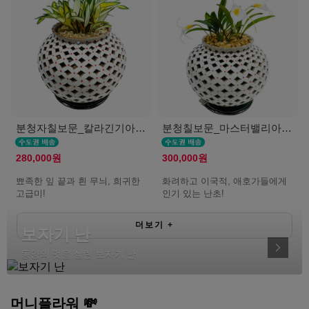
분청자칠보문_칼라긴기아난(서울K)
분청칠보문_마스터밸리아(서울K)
280,000원
300,000원
뾰족한 잎 끝과 흰 무늬, 희귀한
화려하고 이국적, 애호가들에게
고급미!
인기 있는 난초!
더보기
+
보자기 난
동양의 멋을 살린 보자기 난
머니플라워 💸