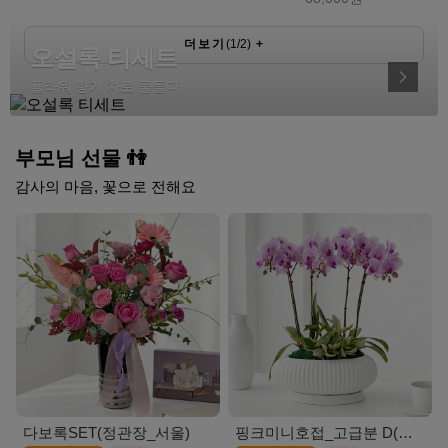
더보기
(
1
/
2
)
+
오설록 티세트
플라워 향기 차로 물들다
부모님 선물 👫
감사의 마음, 꽃으로 전해요
다보록SET(정관장_서울)
핑크미니호접_고급분 D(서울)