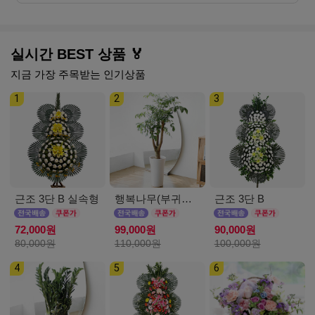
실시간 BEST 상품 🏅
지금 가장 주목받는 인기상품
1
2
3
근조 3단 B 실속형
행복나무(부귀수) D
근조 3단 B
72,000원
99,000원
90,000원
80,000원
110,000원
100,000원
4
5
6