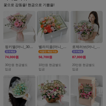
꽃으로 감동을! 현금으로 기쁨을!
핑키엘(머니_30만원)
벨라지움(머니_서울_10만원)
로제러브(머니_20만원)
74,000원
56,700원
87,000원
30만원 현금별도
10만원 현금별도
20만원 현금별도
입금
입금
입금