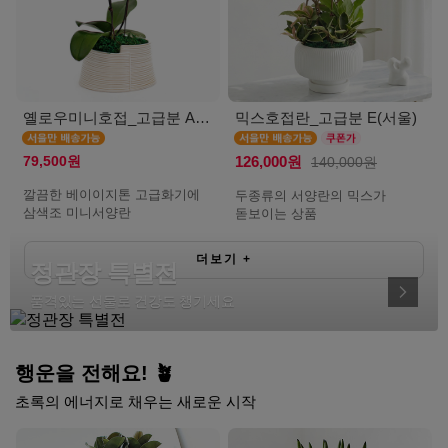
옐로우미니호접_고급분 A(서울)
믹스호접란_고급분 E(서울)
79,500원
126,000원
140,000원
깔끔한 베이이지톤 고급화기에
두종류의 서양란의 믹스가
삼색조 미니서양란
돋보이는 상품
더보기
+
정관장 특별전
품격있는 선물로 건강도 챙기세요
행운을 전해요! 🪴
초록의 에너지로 채우는 새로운 시작