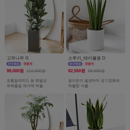
고무나무 G
스투키_테이블용 D
99,000원
110,000원
62,550원
69,500원
포름알데히드 등 휘발성
음이온이 발생하여 공기정화에
유해물질 제거에 탁월
탁월한 식물