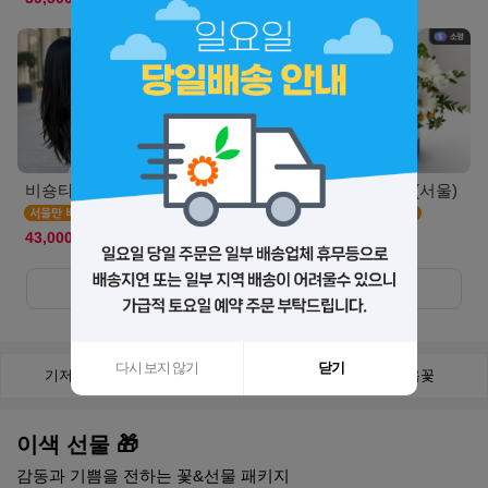
비숑타임(서울S)
캣블라썸(서울)
에그타르트(서울)
43,000원
44,900원
55,500원
더보기
+
다시 보지 않기
닫기
기저귀 케익
비누꽃
천연옥꽃
이색 선물 🎁
감동과 기쁨을 전하는 꽃&선물 패키지