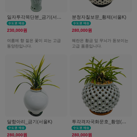
일자투각목단분_금기(서울K)
분청자칠보문_황제(서울K)
230,000원
280,000원
여름에 향 짙은 꽃이 피는 고급
혜란은 황금 잎 무늬가 돋보이는
동양란입니다.
고급 품종입니다.
달항아리_금기(서울K)
투각격자국화문호_황영(서울K)
280,000원
280,000원