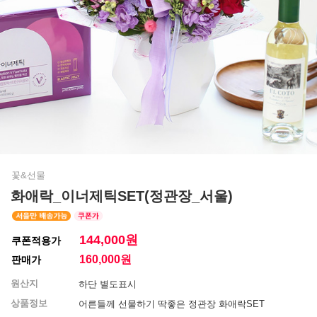
꽃&선물
화애락_이너제틱SET(정관장_서울)
144,000원
쿠폰적용가
160,000
원
판매가
원산지
하단 별도표시
상품정보
어른들께 선물하기 딱좋은 정관장 화애락SET