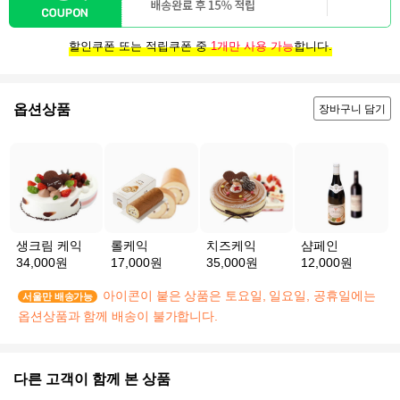
할인쿠폰 또는 적립쿠폰 중
1개만 사용 가능
합니다.
옵션상품
장바구니 담기
생크림 케익
롤케익
치즈케익
샴페인
34,000원
17,000원
35,000원
12,000원
아이콘이 붙은 상품은 토요일, 일요일, 공휴일에는
서울만 배송가능
옵션상품과 함께 배송이 불가합니다.
다른 고객이 함께 본 상품