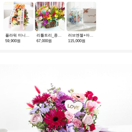
플라워 미니화환 A(서울)
리틀트리_종이방향제(서울)
러브엔젤+아가방딸랑이(서울)
59,900원
67,000원
115,000원