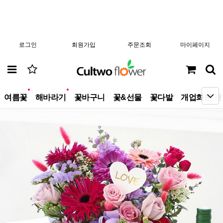
로그인
회원가입
주문조회
마이페이지
new
new
여름꽃
해바라기
꽃바구니
꽃&선물
꽃다발
개업화분/관