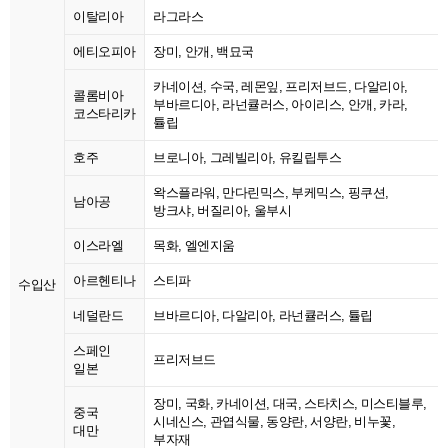
이탈리아
라그라스
에티오피아
장미, 안개, 백묘국
카네이션, 수국, 레몬잎, 프리저브드, 다알리아,
콜롬비아
부바르디아, 라넌큘러스, 아이리스, 안개, 카라,
코스타리카
튤립
호주
브로니아, 그레빌리아, 유킬립투스
왁스플라워, 만다린믹스, 부케믹스, 핑쿠션,
남아공
방크샤, 버질리아, 울부시
이스라엘
목화, 엘엔지움
아르헨티나
스티파
수입산
네덜란드
브바르디아, 다알리아, 라넌큘러스, 튤립
스페인
프리저브드
일본
장미, 국화, 카네이션, 대국, 스타치스, 미스티블루,
중국
시네신스, 관엽식물, 동양란, 서양란, 비누꽃,
대만
부자재