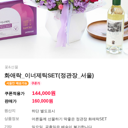
꽃&선물
화애락_이너제틱SET(정관장_서울)
144,000원
쿠폰적용가
160,000
원
판매가
원산지
하단 별도표시
상품정보
어른들께 선물하기 딱좋은 정관장 화애락SET
기타
일요일, 공휴일은 배송이 불가합니다.