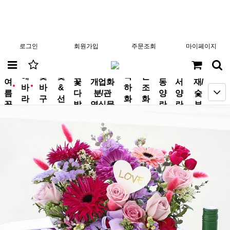
로그인
회원가입
주문조회
마이페이지
분
해
꽃
꽃
축
근
여
꽃
개업화
동
서
재/
바
바
&
하
조
new
new
름
다
분/관
양
양
숯
라
구
선
화
화
꽃
발
엽식물
란
란
부
기
니
물
환
환
작