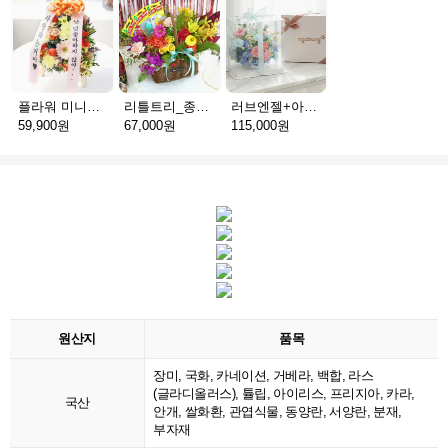
플라워 미니화환 A(서울)
리틀트리_종이방향제(서울)
러브엔젤+아가방딸랑이(서울)
59,900원
67,000원
115,000원
원산지
품목
장미, 국화, 카네이션, 거베라, 백합, 라스
(글라디올러스), 튤립, 아이리스, 프리지아, 카라,
국산
안개, 쌀화환, 관엽식물, 동양란, 서양란, 분재,
부자재