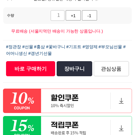
수량
+1
-1
무료배송 (서울지역만 배송이 가능한 상품입니다.)
#정관장
#선물
#홍삼
#꽃바구니
#기프트
#영양제
#부모님선물
#
어머니생신
#갱년기선물
바로 구매하기
장바구니
관심상품