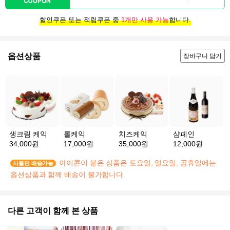
할인쿠폰 또는 적립쿠폰 중
1개만 사용 가능
합니다.
옵션상품
장바구니 담기
생크림 케익
롤케익
치즈케익
샴페인
34,000원
17,000원
35,000원
12,000원
아이콘이 붙은 상품은 토요일, 일요일, 공휴일에는
서울만 배송가능
옵션상품과 함께 배송이 불가합니다.
다른 고객이 함께 본 상품