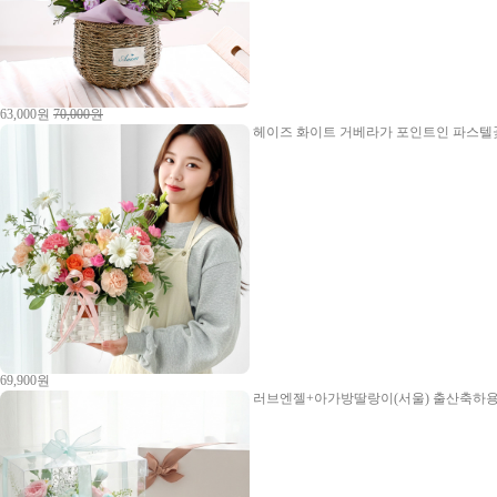
63,000원
70,000원
헤이즈
화이트 거베라가 포인트인 파스텔꽃
69,900원
러브엔젤+아가방딸랑이(서울)
출산축하용 