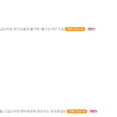
급스러운 화기상품과 활기력+활기단 SET 구성
울)
고급스러운 흰색화분에 돋보이는 핑크호접란