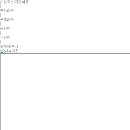
개업화분/관엽식물
|
축하화환
|
근조화환
|
동양란
|
서양란
|
분재/숯부작