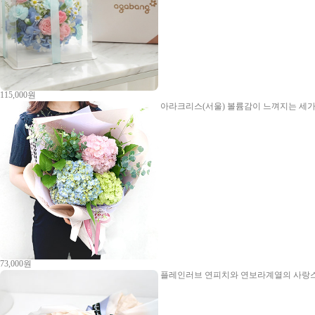
115,000원
아라크리스(서울)
볼륨감이 느껴지는 세가
73,000원
플레인러브
연피치와 연보라계열의 사랑스