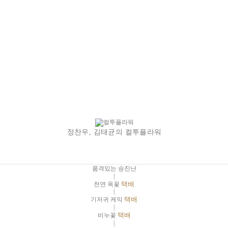
정찬우, 김태균의 컬투플라워
품격있는 승진난
|
천연 옥꽃
택배
|
기저귀 케익
택배
|
비누꽃
택배
|