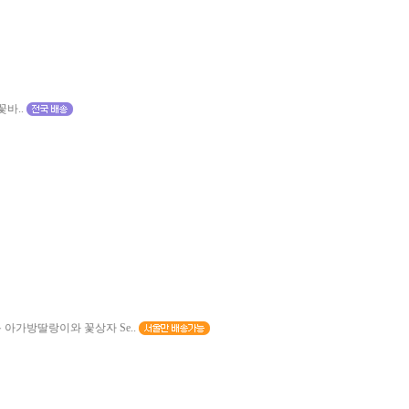
바..
아가방딸랑이와 꽃상자 Se..