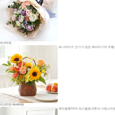
60,000원
써니데이즈
인기가 많은 해바라기와 주황장
64,600원
68,000원
쁘띠봉봉NEW
파스텔핑크톤의 사랑스러