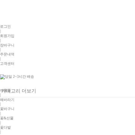
로그인
|
회원가입
|
장바구니
|
주문내역
|
고객센터
여름꽃
카테고리 더보기
|
해바라기
|
꽃바구니
|
꽃&선물
|
꽃다발
|