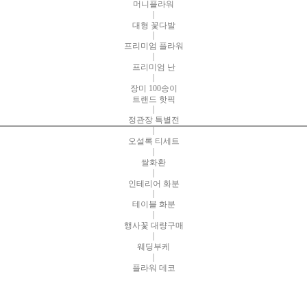
머니플라워
|
대형 꽃다발
|
프리미엄 플라워
|
프리미엄 난
|
장미 100송이
트랜드 핫픽
|
정관장 특별전
|
오설록 티세트
|
쌀화환
|
인테리어 화분
|
테이블 화분
|
행사꽃 대량구매
|
웨딩부케
|
플라워 데코