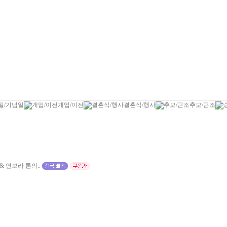
일/기념일
개업/이전
결혼식/행사
추모/근조
 연보라 톤의..