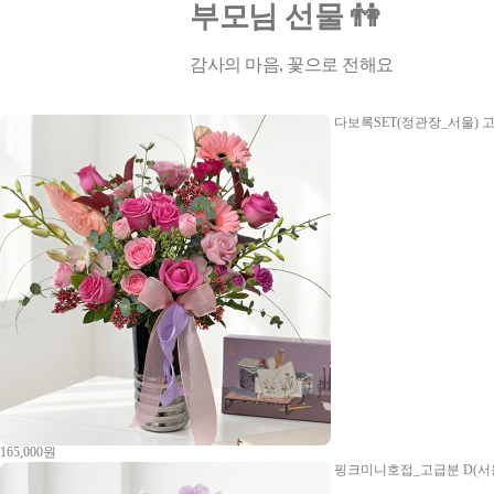
부모님 선물 👫
감사의 마음, 꽃으로 전해요
다보록SET(정관장_서울)
고
165,000원
핑크미니호접_고급분 D(서