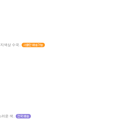
지색상 수국..
러운 색..