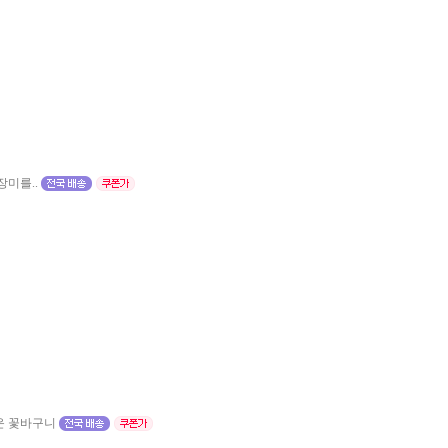
미를..
운 꽃바구니