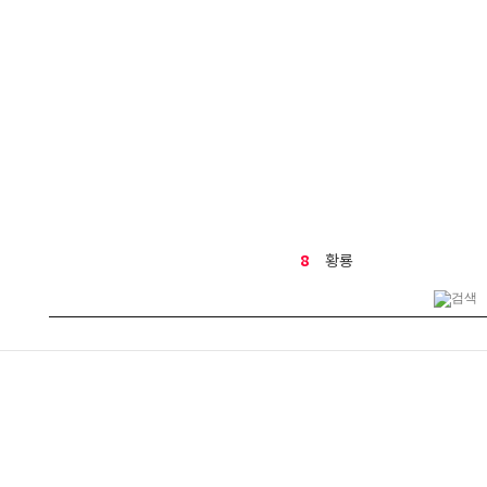
8
황룡
9
결혼식
10
꽃다발
1
생일
2
금전수
3
기념일
4
행복나무
5
만천홍