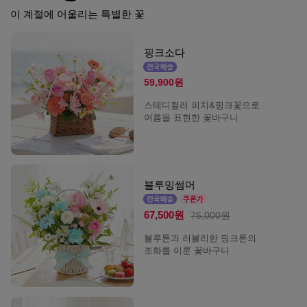
이 계절에 어울리는 특별한 꽃
핑크소다
59,900원
스테디컬러 피치&핑크꽃으로
여름을 표현한 꽃바구니
블루밍썸머
67,500원
75,000원
블루톤과 러블리한 핑크톤의
조화를 이룬 꽃바구니