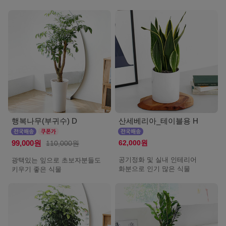
행복나무(부귀수) D
산세베리아_테이블용 H
62,000원
99,000원
110,000원
공기정화 및 실내 인테리어
광택있는 잎으로 초보자분들도
화분으로 인기 많은 식물
키우기 좋은 식물