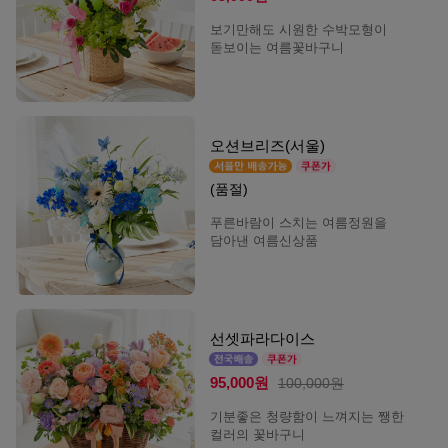
보기만해도 시원한 수박모형이
돋보이는 여름꽃바구니
오션브리즈(서울)
(품절)
푸른바람이 스치는 여름정원을
담아낸 여름신상품
선셋파라다이스
95,000원
100,000원
기분좋은 청량함이 느껴지는 쨍한
컬러의 꽃바구니