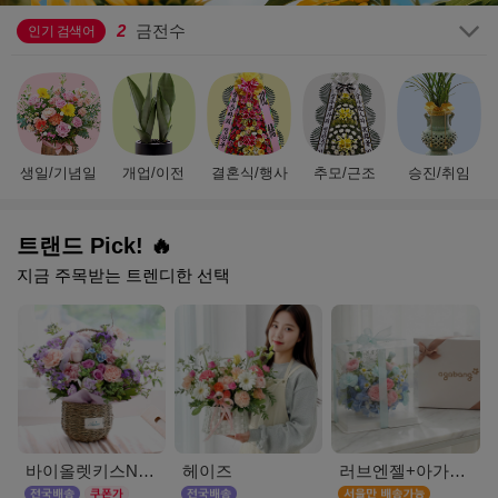
2
금전수
3
기념일
인기 검색어
4
만천홍
5
행복나무
6
결혼식
7
플랜테리어
8
수국
생일/기념일
개업/이전
결혼식/행사
추모/근조
승진/취임
9
황룡
10
부모님선물
1
생일
트랜드 Pick! 🔥
지금 주목받는 트렌디한 선택
바이올렛키스NEW
헤이즈
러브엔젤+아가방딸랑이(서울)