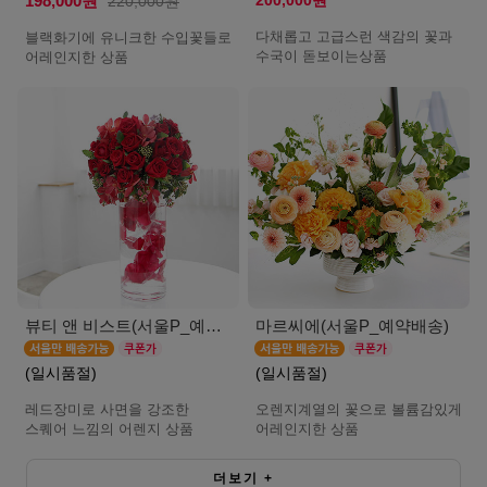
200,000원
198,000원
220,000원
다채롭고 고급스런 색감의 꽃과
블랙화기에 유니크한 수입꽃들로
수국이 돋보이는상품
어레인지한 상품
뷰티 앤 비스트(서울P_예약배송)
마르씨에(서울P_예약배송)
(일시품절)
(일시품절)
레드장미로 사면을 강조한
오렌지계열의 꽃으로 볼륨감있게
스퀘어 느낌의 어렌지 상품
어레인지한 상품
더보기
+