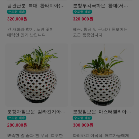
왕관난분_특대_환타지아(서울K)
분청투각국화문_황제(서울K)
320,000원
320,000원
긴 개화와 향기, 노란 꽃이
혜란, 황금 잎 무늬가 돋보이는
매력인 인기 난입니다.
고급 품종입니다.
분청자칠보문_칼라긴기아난(서울K)
분청칠보문_마스터밸리아(서울K)
280,000원
300,000원
뾰족한 잎 끝과 흰 무늬, 희귀한
화려하고 이국적, 애호가들에게