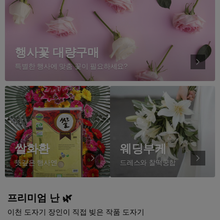
행사꽃 대량구매
특별한 행사에 맞춤 꽃이 필요하세요?
쌀화환
웨딩부케
뜻깊은 행사엔
드레스와 찰떡궁합
프리미엄 난 🌿
이천 도자기 장인이 직접 빚은 작품 도자기