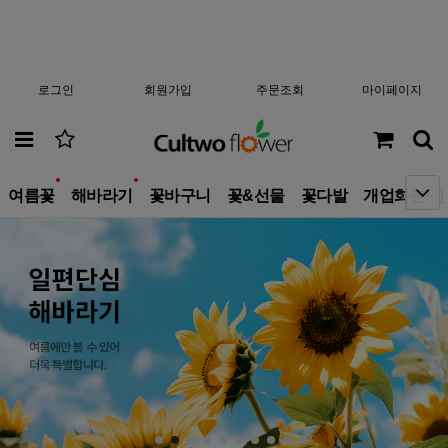
로그인
회원가입
주문조회
마이페이지
new
new
여름꽃
해바라기
꽃바구니
꽃&선물
꽃다발
개업화분/관
10
부모님선물
1
생일