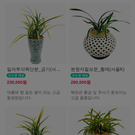
일자투각목단분_금기(서울K)
분청자칠보문_황제(서울K)
230,000원
280,000원
여름에 향 짙은 꽃이 피는 고급
혜란은 황금 잎 무늬가 돋보이는
동양란입니다.
고급 품종입니다.