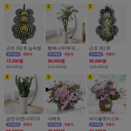
1
2
3
근조 3단 B 실속형
행복나무(부귀수) D
근조 3단 B
72,000원
99,000원
90,000원
80,000원
110,000원
100,000원
4
5
6
금전수(돈나무) G
샤베트
바이올렛키스NEW