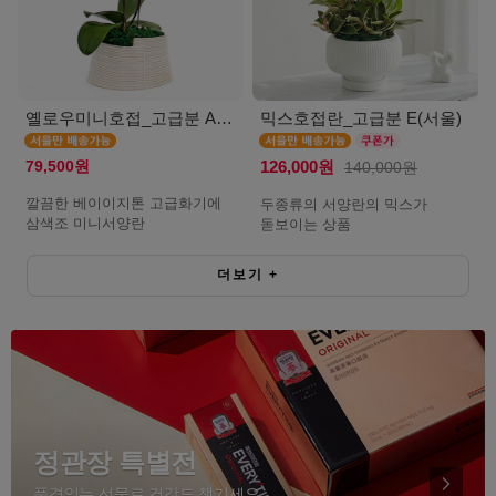
옐로우미니호접_고급분 A(서울)
믹스호접란_고급분 E(서울)
79,500원
126,000원
140,000원
깔끔한 베이이지톤 고급화기에
두종류의 서양란의 믹스가
삼색조 미니서양란
돋보이는 상품
더보기
+
정관장 특별전
품격있는 선물로 건강도 챙기세요