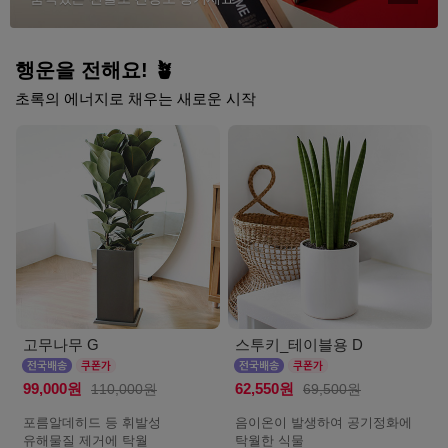
행운을 전해요! 🪴
초록의 에너지로 채우는 새로운 시작
고무나무 G
스투키_테이블용 D
99,000원
110,000원
62,550원
69,500원
포름알데히드 등 휘발성
음이온이 발생하여 공기정화에
유해물질 제거에 탁월
탁월한 식물