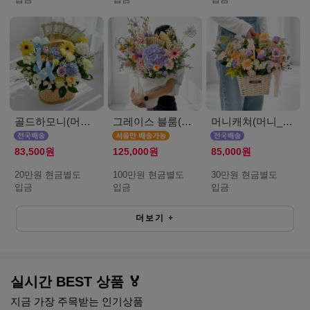
골드하모니(머니_20만원)
그레이스 블룸(머니_서울_100만원)
머니캐쳐(머니_30만원)
83,500원
125,000원
85,000원
20만원 현금별도
100만원 현금별도
30만원 현금별도
입금
입금
입금
더보기
+
실시간 BEST 상품 🏅
지금 가장 주목받는 인기상품