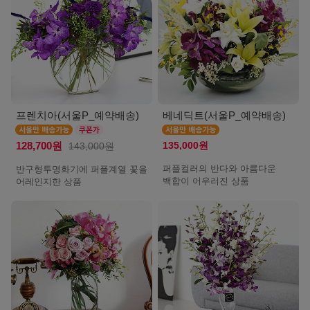
프렌치아(서울P_예약배송)
베네딕트(서울P_예약배송)
135,000원
128,700원
143,000원
퍼플컬러의 반다와 아름다운
반구형투명화기에 퍼플계열 꽃을
백합이 어우러진 상품
어레인지한 상품