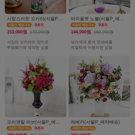
사랑스러운 모카라(서울P_예약배송)
바이올렛 노블(서울P_예약배송)
153,000원
170,000원
144,000원
160,000원
서양란 모카라와 장미로
보라색과 흰색 덴파레를
투명화기에 제작된 상품
적절하게 어렌지한 상품
오리엔탈 러브(서울P_예약배송)
레베카(서울P_예약배송)