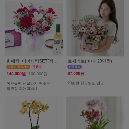
화애락_이너제틱SET(정관장_서울)
로제러브(머니_20만원)
87,000원
144,000원
160,000원
20만원 현금별도 입금
어른들께 선물하기 딱좋은
정관장 화애락SET