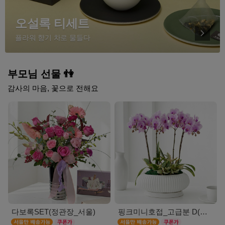
오설록 티세트
플라워 향기 차로 물들다
부모님 선물 👫
감사의 마음, 꽃으로 전해요
다보록SET(정관장_서울)
핑크미니호접_고급분 D(서울)