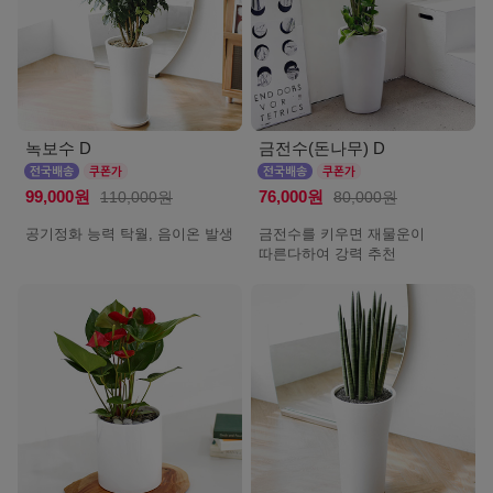
녹보수 D
금전수(돈나무) D
99,000원
110,000원
76,000원
80,000원
공기정화 능력 탁월, 음이온 발생
금전수를 키우면 재물운이
따른다하여 강력 추천