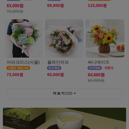
69,900원
115,000원
63,000원
70,000원
아라크리스(서울)
플레인러브
써니데이즈
73,000원
60,000원
64,600원
68,000원
더보기
(
1
/
2
)
+