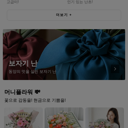
고급미!
인기 있는 난초!
더보기
+
보자기 난
동양의 멋을 살린 보자기 난
머니플라워 💸
꽃으로 감동을! 현금으로 기쁨을!