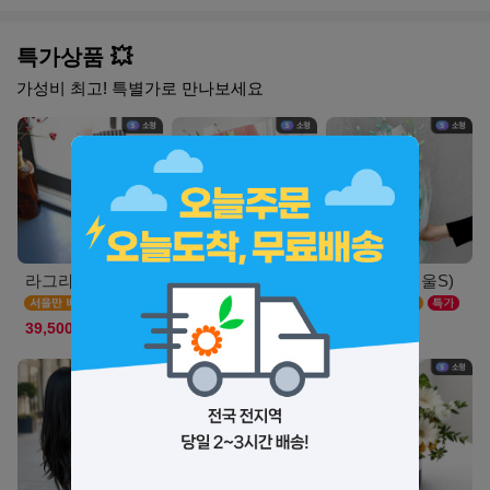
특가상품 💥
가성비 최고! 특별가로 만나보세요
라그라스(서울_M)
스마일리(서울S)
루나민트(서울S)
39,500원
39,900원
36,900원