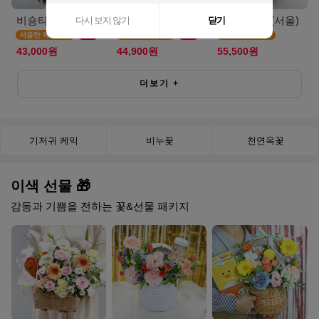
비숑타임(서울S)
캣블라썸(서울)
에그타르트(서울)
다시 보지 않기
닫기
43,000원
44,900원
55,500원
더보기
+
기저귀 케익
비누꽃
천연옥꽃
이색 선물 🎁
감동과 기쁨을 전하는 꽃&선물 패키지