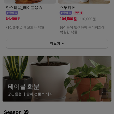
안스리움_테이블용 A
스투키 F
64,400원
104,500원
110,000원
새집증후군 개선효과 탁월
음이온이 발생하여 공기정화에
탁월한 식물
더보기
+
테이블 화분
공간활용에 좋아 선물로 제격
Season 🏖️