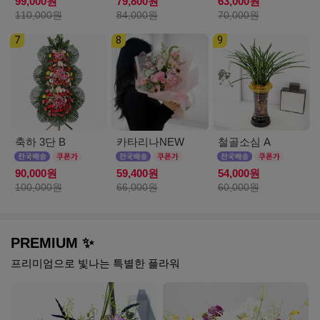
99,000원
79,800원
63,000원
110,000원
84,000원
70,000원
7
8
9
축하 3단 B
카타리나NEW
철골소심 A
90,000원
59,400원
54,000원
100,000원
66,000원
60,000원
PREMIUM ✨
프리미엄으로 빛나는 특별한 플라워