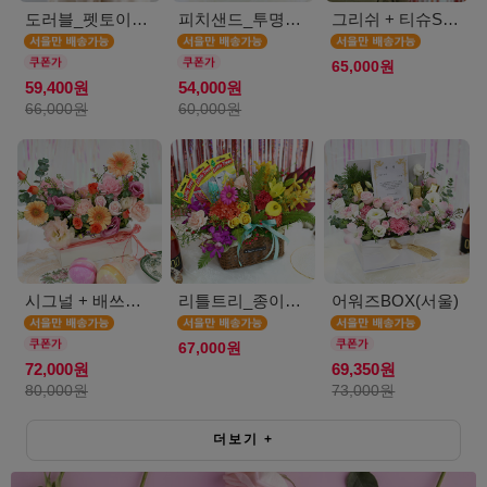
도러블_펫토이인형(서울)
피치샌드_투명보틀(서울)
그리쉬 + 티슈SET(서울)
65,000원
59,400원
54,000원
66,000원
60,000원
시그널 + 배쓰밤SET(서울)
리틀트리_종이방향제(서울)
어워즈BOX(서울)
67,000원
72,000원
69,350원
80,000원
73,000원
더보기
+