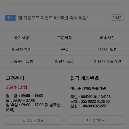
앱 다운로드 이벤트 5,000원 즉시 적립!
더보기
공지
공지사항
주문제작
배송사진
입금자 찾기
FAQ
계산서 발행
상품관리 요령
회원사 모집
회원사 인트라넷
고객센터
입금 계좌번호
1544-1141
예금주 : ㈜컬투플라워
월 ~ 금 : 09:00 ~ 19:00
국민 : 084001-04-164228
토 : 09:00 ~ 17:00
농협 : 355-0022-0126-03
일/휴일 : 09:00 ~ 17:00 (채널톡만
신한 : 140-009-926859
운영)
고객센터 연결
1:1 문의하기