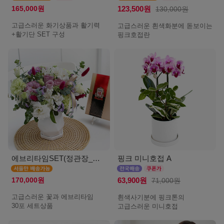
165,000원
123,500원
130,000원
고급스러운 화기상품과 활기력
고급스러운 흰색화분에 돋보이는
+활기단 SET 구성
핑크호접란
에브리타임SET(정관장_서울)
핑크 미니호접 A
170,000원
63,900원
71,000원
고급스러운 꽃과 에브리타임
흰색사기분에 핑크톤의
30포 세트상품
고급스러운 미니호접