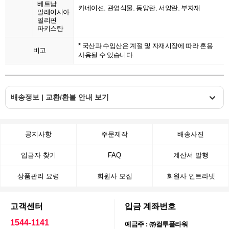
베트남
카네이션, 관엽식물, 동양란, 서양란, 부자재
말레이시아
필리핀
파키스탄
* 국산과 수입산은 계절 및 자재시장에 따라 혼용
비고
사용될 수 있습니다.
배송정보 | 교환/환불 안내 보기
공지사항
주문제작
배송사진
입금자 찾기
FAQ
계산서 발행
상품관리 요령
회원사 모집
회원사 인트라넷
고객센터
입금 계좌번호
1544-1141
예금주 : ㈜컬투플라워