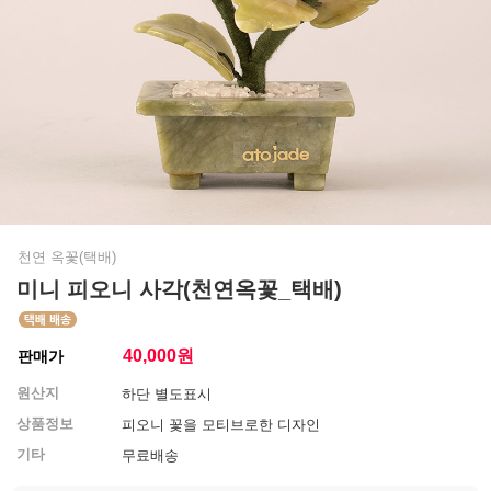
천연 옥꽃(택배)
미니 피오니 사각(천연옥꽃_택배)
40,000
원
판매가
원산지
하단 별도표시
상품정보
피오니 꽃을 모티브로한 디자인
기타
무료배송