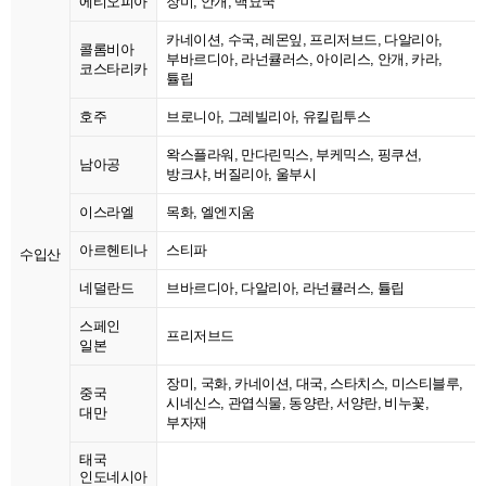
에티오피아
장미, 안개, 백묘국
카네이션, 수국, 레몬잎, 프리저브드, 다알리아,
콜롬비아
부바르디아, 라넌큘러스, 아이리스, 안개, 카라,
코스타리카
튤립
호주
브로니아, 그레빌리아, 유킬립투스
왁스플라워, 만다린믹스, 부케믹스, 핑쿠션,
남아공
방크샤, 버질리아, 울부시
이스라엘
목화, 엘엔지움
아르헨티나
스티파
수입산
네덜란드
브바르디아, 다알리아, 라넌큘러스, 튤립
스페인
프리저브드
일본
장미, 국화, 카네이션, 대국, 스타치스, 미스티블루,
중국
시네신스, 관엽식물, 동양란, 서양란, 비누꽃,
대만
부자재
태국
인도네시아