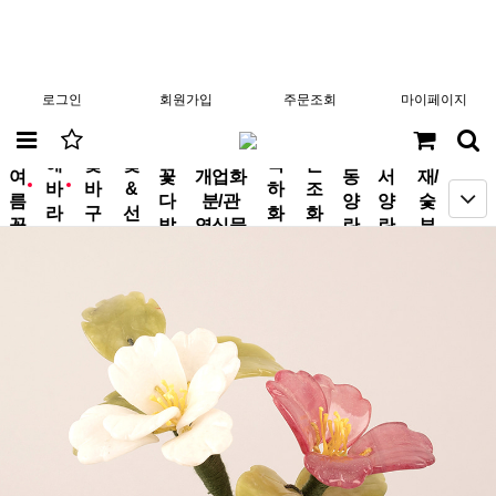
로그인
회원가입
주문조회
마이페이지
분
해
꽃
꽃
축
근
여
꽃
개업화
동
서
재/
바
바
&
하
조
new
new
름
다
분/관
양
양
숯
라
구
선
화
화
꽃
발
엽식물
란
란
부
기
니
물
환
환
작