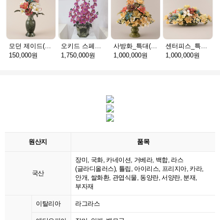
모던 제이드(천연옥꽃_택배)
오키드 스페셜(천연옥꽃_택배)
사방화_특대(천연옥꽃_택배)
센터피스_특대(천연옥꽃_택배)
150,000원
1,750,000원
1,000,000원
1,000,000원
원산지
품목
장미, 국화, 카네이션, 거베라, 백합, 라스
(글라디올러스), 튤립, 아이리스, 프리지아, 카라,
국산
안개, 쌀화환, 관엽식물, 동양란, 서양란, 분재,
부자재
이탈리아
라그라스