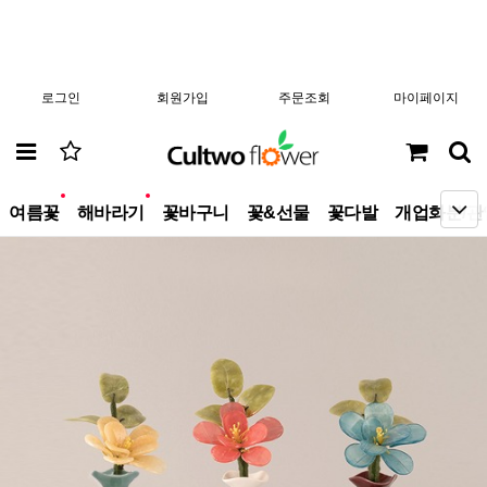
로그인
회원가입
주문조회
마이페이지
new
new
여름꽃
해바라기
꽃바구니
꽃&선물
꽃다발
개업화분/관