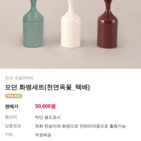
천연 옥꽃(택배)
모던 화병세트(천연옥꽃_택배)
50,000
원
판매가
원산지
하단 별도표시
상품정보
옥화 한송이와 화병으로 인테리어용으로 활용가능
기타
무료배송