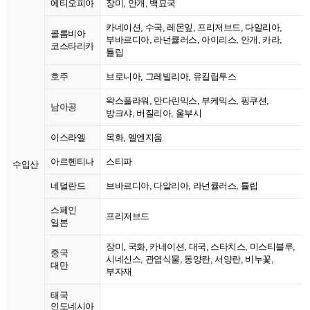
에티오피아
장미, 안개, 백묘국
카네이션, 수국, 레몬잎, 프리저브드, 다알리아,
콜롬비아
부바르디아, 라넌큘러스, 아이리스, 안개, 카라,
코스타리카
튤립
호주
브로니아, 그레빌리아, 유킬립투스
왁스플라워, 만다린믹스, 부케믹스, 핑쿠션,
남아공
방크샤, 버질리아, 울부시
이스라엘
목화, 엘엔지움
아르헨티나
스티파
수입산
네덜란드
브바르디아, 다알리아, 라넌큘러스, 튤립
스페인
프리저브드
일본
장미, 국화, 카네이션, 대국, 스타치스, 미스티블루,
중국
시네신스, 관엽식물, 동양란, 서양란, 비누꽃,
대만
부자재
태국
인도네시아