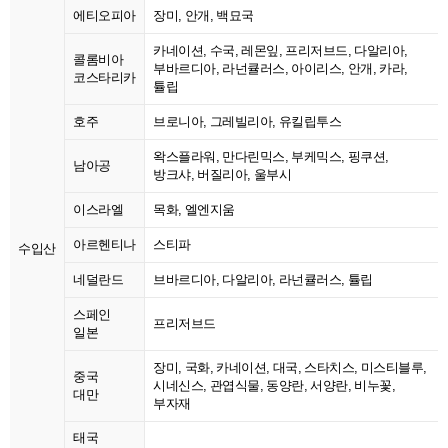
에티오피아
장미, 안개, 백묘국
카네이션, 수국, 레몬잎, 프리저브드, 다알리아,
콜롬비아
부바르디아, 라넌큘러스, 아이리스, 안개, 카라,
코스타리카
튤립
호주
브로니아, 그레빌리아, 유킬립투스
왁스플라워, 만다린믹스, 부케믹스, 핑쿠션,
남아공
방크샤, 버질리아, 울부시
이스라엘
목화, 엘엔지움
아르헨티나
스티파
수입산
네덜란드
브바르디아, 다알리아, 라넌큘러스, 튤립
스페인
프리저브드
일본
장미, 국화, 카네이션, 대국, 스타치스, 미스티블루,
중국
시네신스, 관엽식물, 동양란, 서양란, 비누꽃,
대만
부자재
태국