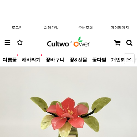
로그인
회원가입
주문조회
마이페이지
new
new
여름꽃
해바라기
꽃바구니
꽃&선물
꽃다발
개업화분/관