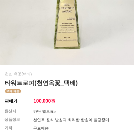
천연 옥꽃(택배)
타워트로피(천연옥꽃_택배)
100,000
원
판매가
원산지
하단 별도표시
상품정보
천연옥 원석 받침과 화려한 한송이 빨강장미
기타
무료배송