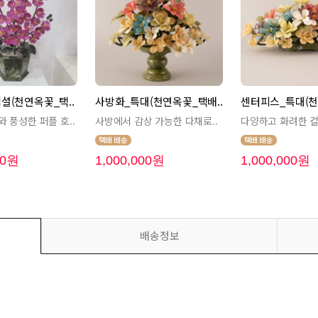
셜(천연옥꽃_택..
사방화_특대(천연옥꽃_택배..
센터피스_특대(천
 풍성한 퍼플 호..
사방에서 감상 가능한 다채로..
다양하고 화려한 컬
00원
1,000,000원
1,000,000원
배송정보