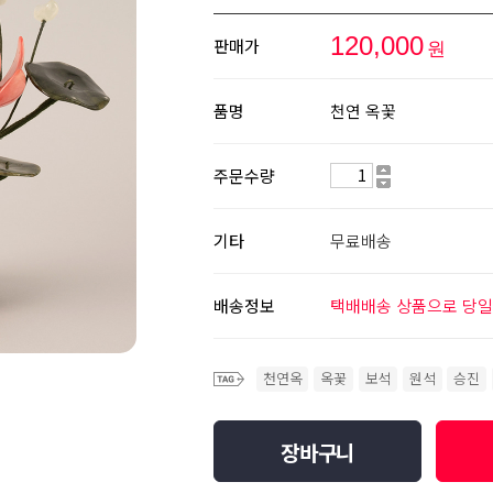
120,000
판매가
원
품명
천연 옥꽃
주문수량
기타
무료배송
배송정보
택배배송 상품으로 당일
천연옥
옥꽃
보석
원석
승진
장바구니