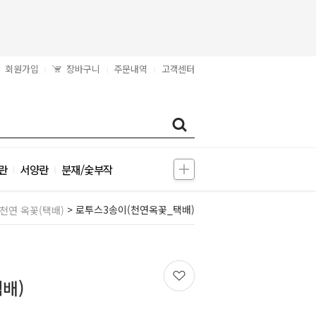
회원가입
장바구니
주문내역
고객센터
|
|
|
란
서양란
분재/숯부작
|
|
> 로투스3송이(천연옥꽃_택배)
천연 옥꽃(택배)
배)