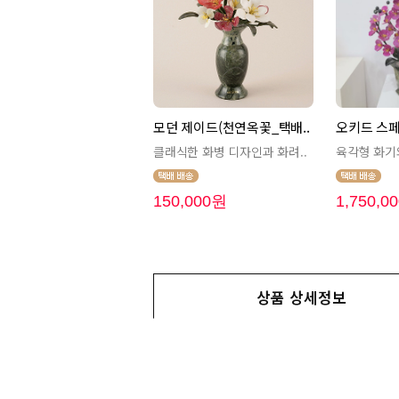
모던 제이드(천연옥꽃_택배..
오키드 스페
클래식한 화병 디자인과 화려..
육각형 화기와
150,000원
1,750,0
상품 상세정보