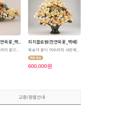
연옥꽃_택..
피치블로썸(천연옥꽃_택배)
러의 꽃으..
복숭아 꽃이 어우러져 사방에..
600,000원
교환/환불안내