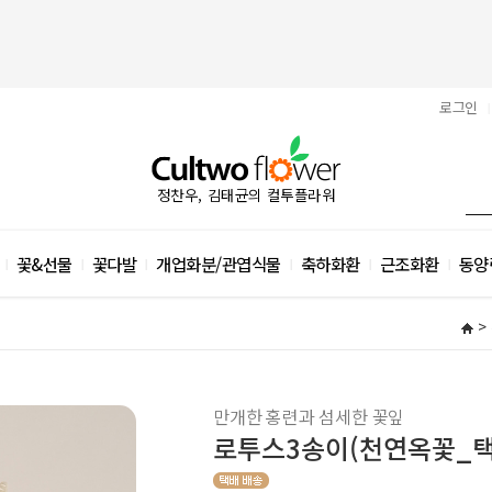
로그인
|
정찬우, 김태균의 컬투플라워
꽃&선물
꽃다발
개업화분/관엽식물
축하화환
근조화환
동양
|
|
|
|
|
|
>
만개한 홍련과 섬세한 꽃잎
로투스3송이(천연옥꽃_택