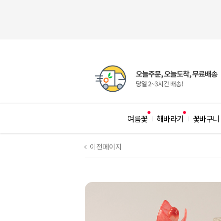
여름꽃
해바라기
꽃바구니
|
|
이전페이지