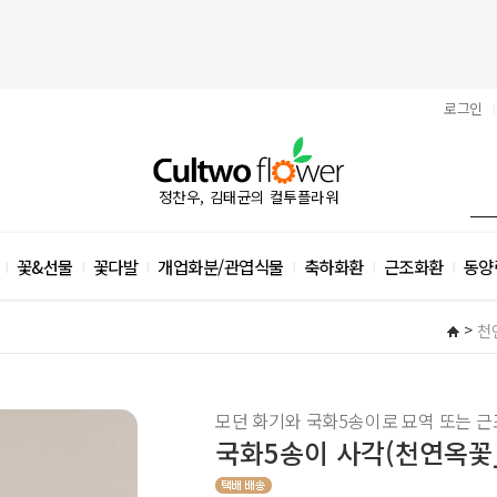
로그인
|
정찬우, 김태균의 컬투플라워
꽃&선물
꽃다발
개업화분/관엽식물
축하화환
근조화환
동양
|
|
|
|
|
|
>
천
모던 화기와 국화5송이로 묘역 또는 근
국화5송이 사각(천연옥꽃