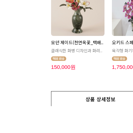
모던 제이드(천연옥꽃_택배..
오키드 스페
클래식한 화병 디자인과 화려..
육각형 화기와
150,000원
1,750,0
상품 상세정보