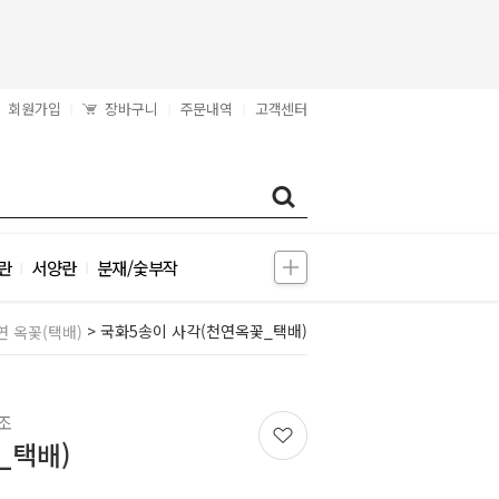
회원가입
장바구니
주문내역
고객센터
|
|
|
란
서양란
분재/숯부작
|
|
> 국화5송이 사각(천연옥꽃_택배)
연 옥꽃(택배)
조
_택배)