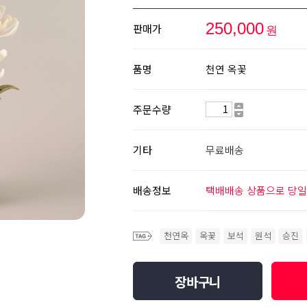
250,000
판매가
원
품명
천연 옥꽃
주문수량
기타
무료배송
배송정보
택배배송 상품으로 당일
천연옥
옥꽃
보석
원석
승진
장바구니