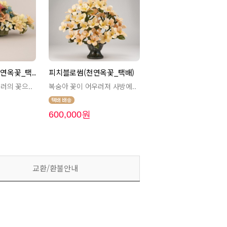
연옥꽃_택..
피치블로썸(천연옥꽃_택배)
러의 꽃으..
복숭아 꽃이 어우러져 사방에..
600,000원
교환/환불안내