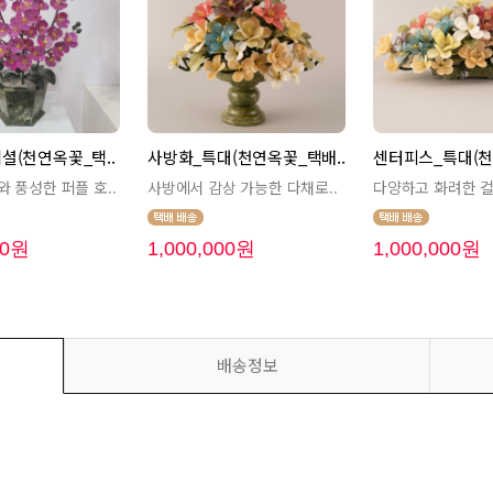
셜(천연옥꽃_택..
사방화_특대(천연옥꽃_택배..
센터피스_특대(천
 풍성한 퍼플 호..
사방에서 감상 가능한 다채로..
다양하고 화려한 컬
00원
1,000,000원
1,000,000원
배송정보