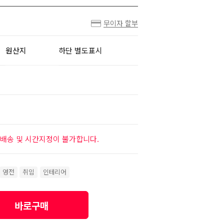
무이자 할부
원산지
하단 별도표시
배송 및 시간지정이 불가합니다.
영전
취임
인테리어
바로구매