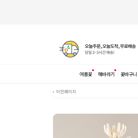
여름꽃
해바라기
꽃바구니
|
|
이전페이지