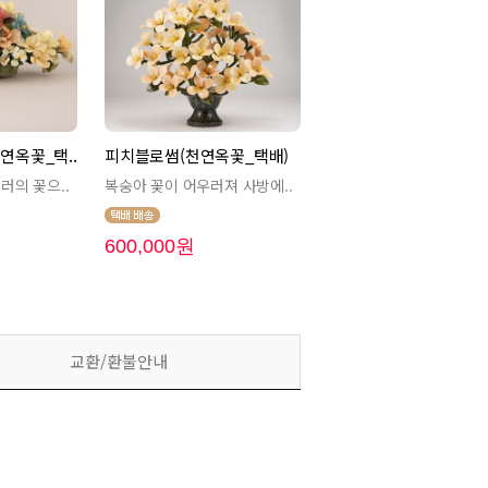
연옥꽃_택..
피치블로썸(천연옥꽃_택배)
러의 꽃으..
복숭아 꽃이 어우러져 사방에..
600,000원
교환/환불안내