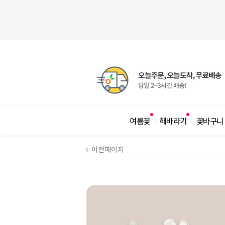
여름꽃
해바라기
꽃바구니
|
|
이전페이지