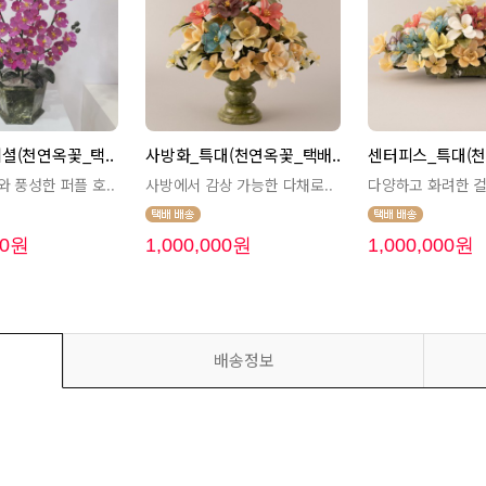
셜(천연옥꽃_택..
사방화_특대(천연옥꽃_택배..
센터피스_특대(천
 풍성한 퍼플 호..
사방에서 감상 가능한 다채로..
다양하고 화려한 컬
00원
1,000,000원
1,000,000원
배송정보