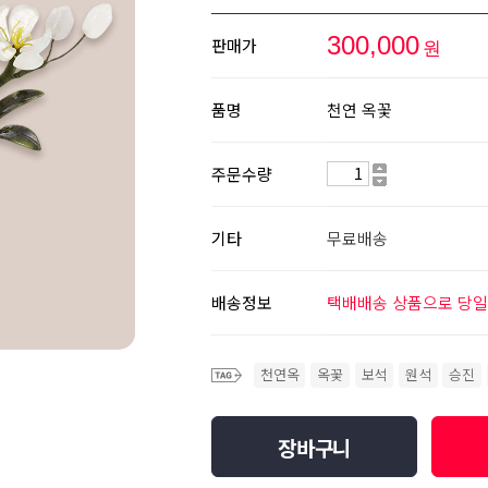
300,000
판매가
원
품명
천연 옥꽃
주문수량
기타
무료배송
배송정보
택배배송 상품으로 당일
천연옥
옥꽃
보석
원석
승진
장바구니