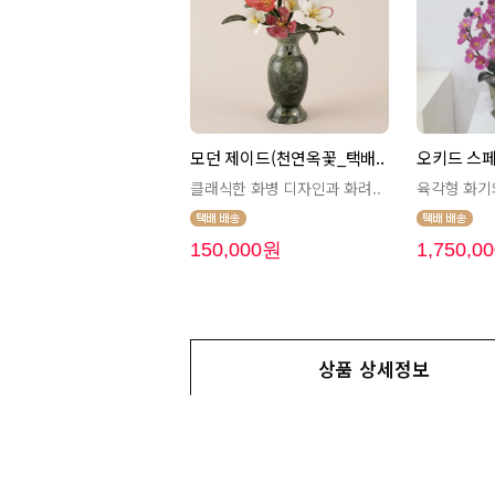
모던 제이드(천연옥꽃_택배..
오키드 스페
클래식한 화병 디자인과 화려..
육각형 화기와
150,000원
1,750,0
상품 상세정보