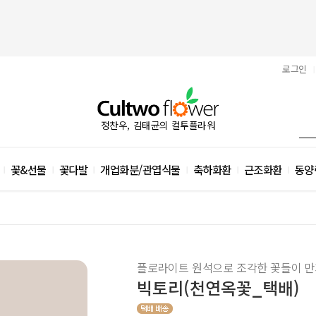
로그인
|
정찬우, 김태균의 컬투플라워
꽃&선물
꽃다발
개업화분/관엽식물
축하화환
근조화환
동양
|
|
|
|
|
|
플로라이트 원석으로 조각한 꽃들이 만
빅토리(천연옥꽃_택배)