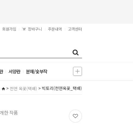
회원가입
장바구니
주문내역
고객센터
|
|
|
란
서양란
분재/숯부작
|
|
>
> 빅토리(천연옥꽃_택배)
천연 옥꽃(택배)
개한 작품