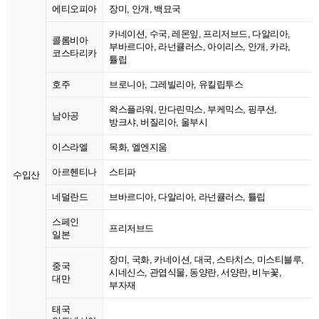
에티오피아
장미, 안개, 백묘국
카네이션, 수국, 레몬잎, 프리저브드, 다알리아,
콜롬비아
부바르디아, 라넌큘러스, 아이리스, 안개, 카라,
코스타리카
튤립
호주
브로니아, 그레빌리아, 유킬립투스
왁스플라워, 만다린믹스, 부케믹스, 핑쿠션,
남아공
방크샤, 버질리아, 울부시
이스라엘
목화, 엘엔지움
아르헨티나
스티파
수입산
네덜란드
브바르디아, 다알리아, 라넌큘러스, 튤립
스페인
프리저브드
일본
장미, 국화, 카네이션, 대국, 스타치스, 미스티블루,
중국
시네신스, 관엽식물, 동양란, 서양란, 비누꽃,
대만
부자재
태국