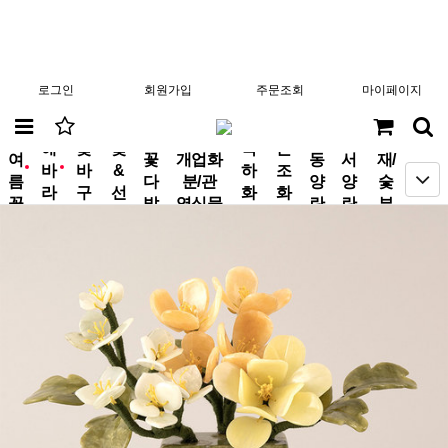
로그인
회원가입
주문조회
마이페이지
분
해
꽃
꽃
축
근
여
꽃
개업화
동
서
재/
바
바
&
하
조
new
new
름
다
분/관
양
양
숯
라
구
선
화
화
꽃
발
엽식물
란
란
부
기
니
물
환
환
작