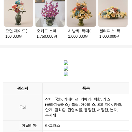
모던 제이드(천연옥꽃_택배)
오키드 스페셜(천연옥꽃_택배)
사방화_특대(천연옥꽃_택배)
센터피스_특대(천연옥꽃_택배)
150,000원
1,750,000원
1,000,000원
1,000,000원
원산지
품목
장미, 국화, 카네이션, 거베라, 백합, 라스
(글라디올러스), 튤립, 아이리스, 프리지아, 카라,
국산
안개, 쌀화환, 관엽식물, 동양란, 서양란, 분재,
부자재
이탈리아
라그라스