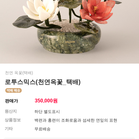
천연 옥꽃(택배)
로투스믹스(천연옥꽃_택배)
350,000
원
판매가
원산지
하단 별도표시
상품정보
백련과 홍련이 조화로움과 섬세한 연잎의 표현
기타
무료배송