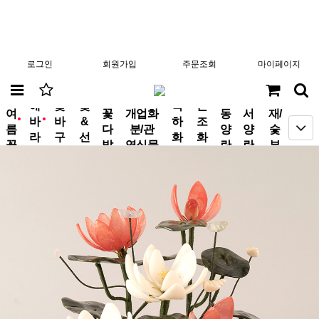
로그인
회원가입
주문조회
마이페이지
분
해
꽃
꽃
축
근
여
꽃
개업화
동
서
재/
바
바
&
하
조
new
new
름
다
분/관
양
양
숯
라
구
선
화
화
꽃
발
엽식물
란
란
부
기
니
물
환
환
작