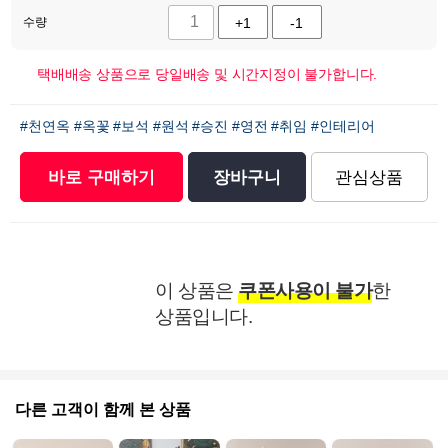
수량
+1
-1
택배배송 상품으로 당일배송 및 시간지정이 불가합니다.
#천연옥
#옥꽃
#보석
#원석
#승진
#영전
#취임
#인테리어
바로 구매하기
장바구니
관심상품
이 상품은
쿠폰사용이 불가
한
상품입니다.
다른 고객이 함께 본 상품