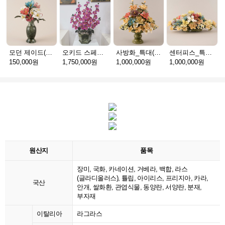
모던 제이드(천연옥꽃_택배)
오키드 스페셜(천연옥꽃_택배)
사방화_특대(천연옥꽃_택배)
센터피스_특대(천연옥꽃_택배)
150,000원
1,750,000원
1,000,000원
1,000,000원
원산지
품목
장미, 국화, 카네이션, 거베라, 백합, 라스
(글라디올러스), 튤립, 아이리스, 프리지아, 카라,
국산
안개, 쌀화환, 관엽식물, 동양란, 서양란, 분재,
부자재
이탈리아
라그라스