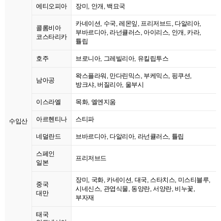
에티오피아
장미, 안개, 백묘국
카네이션, 수국, 레몬잎, 프리저브드, 다알리아,
콜롬비아
부바르디아, 라넌큘러스, 아이리스, 안개, 카라,
코스타리카
튤립
호주
브로니아, 그레빌리아, 유킬립투스
왁스플라워, 만다린믹스, 부케믹스, 핑쿠션,
남아공
방크샤, 버질리아, 울부시
이스라엘
목화, 엘엔지움
아르헨티나
스티파
수입산
네덜란드
브바르디아, 다알리아, 라넌큘러스, 튤립
스페인
프리저브드
일본
장미, 국화, 카네이션, 대국, 스타치스, 미스티블루,
중국
시네신스, 관엽식물, 동양란, 서양란, 비누꽃,
대만
부자재
태국