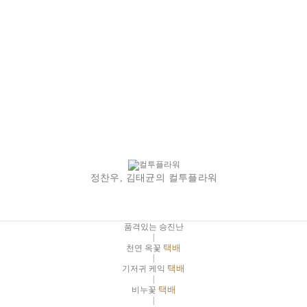
정찬우, 김태균의 컬투플라워
품격있는 승진난
|
천연 옥꽃
택배
|
기저귀 케익
택배
|
비누꽃
택배
|