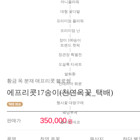
머니플라워
|
대형 꽃다발
|
프리미엄 플라워
|
프리미엄 난
|
장미 100송이
트랜드 핫픽
|
정관장 특별전
|
오설록 티세트
|
쌀화환
|
황금 옥 분재 애프리콧 블로썸
인테리어 화분
|
에프리콧17송이(천연옥꽃_택배)
테이블 화분
|
행사꽃 대량구매
|
웨딩부케
|
350,000
판매가
원
플라워 데코
품명
천연 옥꽃
원산지
하단 별