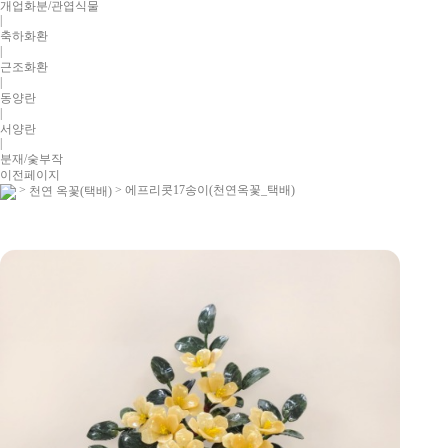
개업화분/관엽식물
|
축하화환
|
근조화환
|
동양란
|
서양란
|
분재/숯부작
이전페이지
>
> 에프리콧17송이(천연옥꽃_택배)
천연 옥꽃(택배)