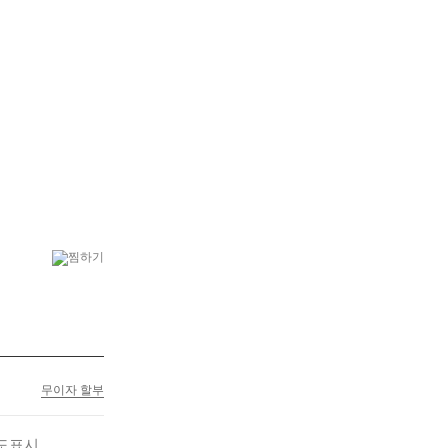
6
플랜테리어
7
케이크
무이자 할부
도표시