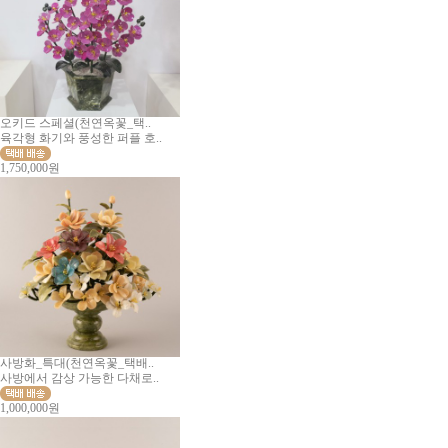
오키드 스페셜(천연옥꽃_택..
육각형 화기와 풍성한 퍼플 호..
1,750,000원
사방화_특대(천연옥꽃_택배..
사방에서 감상 가능한 다채로..
1,000,000원