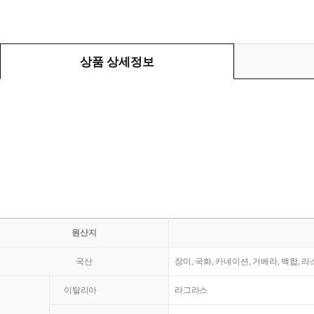
상품 상세정보
원산지
국산
장미, 국화, 카네이션, 거베라, 백합, 
이탈리아
라그라스