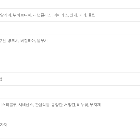
다알리아, 부바르디아, 라넌큘러스, 아이리스, 안개, 카라, 튤립
션, 방크샤, 버질리아, 울부시
립
 미스티블루, 시네신스, 관엽식물, 동양란, 서양란, 비누꽃, 부자재
부자재