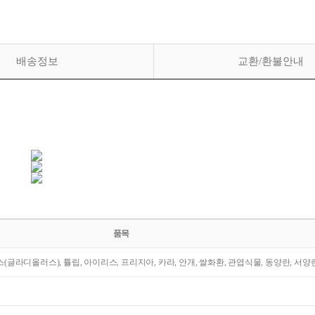
배송정보
교환/환불안내
품목
라스(글라디올러스), 튤립, 아이리스, 프리지아, 카라, 안개, 쌀화환, 관엽식물, 동양란, 서양