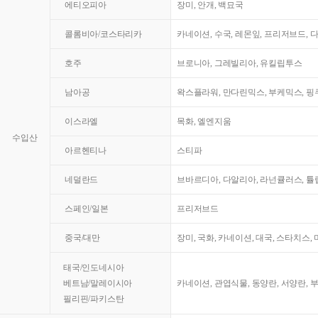
에티오피아
장미, 안개, 백묘국
콜롬비아/코스타리카
카네이션, 수국, 레몬잎, 프리저브드, 
호주
브로니아, 그레빌리아, 유킬립투스
남아공
왁스플라워, 만다린믹스, 부케믹스, 핑쿠
이스라엘
목화, 엘엔지움
수입산
아르헨티나
스티파
네덜란드
브바르디아, 다알리아, 라넌큘러스, 튤
스페인/일본
프리저브드
중국/대만
장미, 국화, 카네이션, 대국, 스타치스,
태국/인도네시아
베트남/말레이시아
카네이션, 관엽식물, 동양란, 서양란, 
필리핀/파키스탄