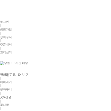
로그인
|
회원가입
|
장바구니
|
주문내역
|
고객센터
여름꽃
카테고리 더보기
|
해바라기
|
꽃바구니
|
꽃&선물
|
꽃다발
|