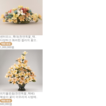
센터피스_특대(천연옥꽃_택..
다양하고 화려한 컬러의 꽃으..
1,000,000원
피치블로썸(천연옥꽃_택배)
복숭아 꽃이 어우러져 사방에..
600,000원