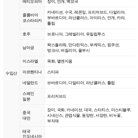
에티오피아
장미, 안개, 백묘국
카네이션, 수국, 레몬잎, 프리저브드, 다알리아,
콜롬비아
부바르디아, 라넌큘러스, 아이리스, 안개, 카라,
코스타리카
튤립
호주
브로니아, 그레빌리아, 유킬립투스
왁스플라워, 만다린믹스, 부케믹스, 핑쿠션,
남아공
방크샤, 버질리아, 울부시
이스라엘
목화, 엘엔지움
아르헨티나
스티파
수입산
네덜란드
브바르디아, 다알리아, 라넌큘러스, 튤립
스페인
프리저브드
일본
장미, 국화, 카네이션, 대국, 스타치스, 미스티블루,
중국
시네신스, 관엽식물, 동양란, 서양란, 비누꽃,
대만
부자재
태국
인도네시아