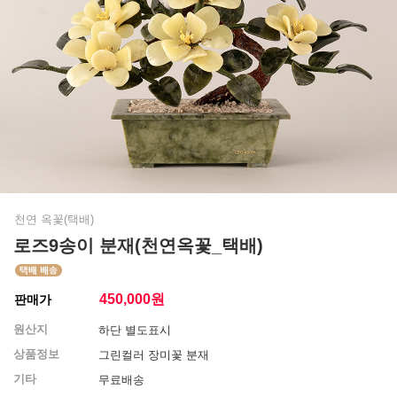
천연 옥꽃(택배)
로즈9송이 분재(천연옥꽃_택배)
450,000
원
판매가
원산지
하단 별도표시
상품정보
그린컬러 장미꽃 분재
기타
무료배송