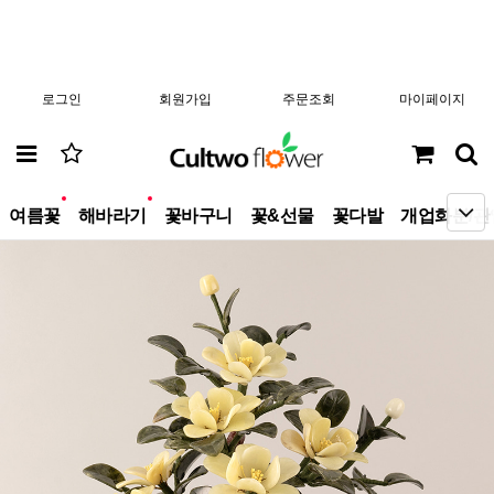
로그인
회원가입
주문조회
마이페이지
new
new
여름꽃
해바라기
꽃바구니
꽃&선물
꽃다발
개업화분/관