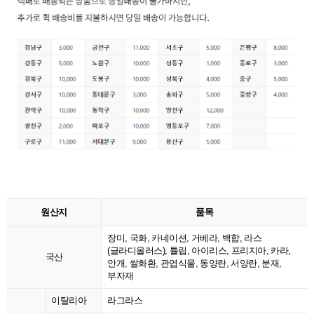
원산지
품목
장미, 국화, 카네이션, 거베라, 백합, 라스
(글라디올러스), 튤립, 아이리스, 프리지아, 카라,
국산
안개, 쌀화환, 관엽식물, 동양란, 서양란, 분재,
부자재
이탈리아
라그라스