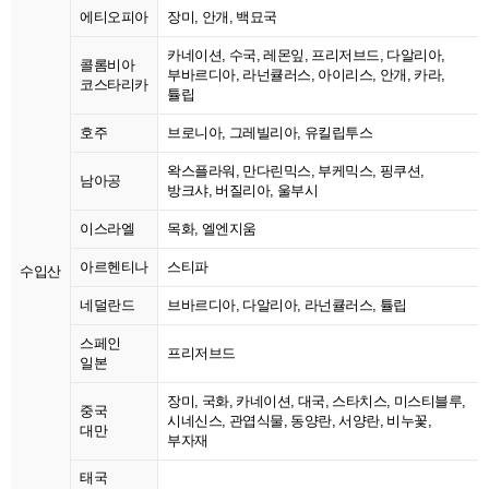
에티오피아
장미, 안개, 백묘국
카네이션, 수국, 레몬잎, 프리저브드, 다알리아,
콜롬비아
부바르디아, 라넌큘러스, 아이리스, 안개, 카라,
코스타리카
튤립
호주
브로니아, 그레빌리아, 유킬립투스
왁스플라워, 만다린믹스, 부케믹스, 핑쿠션,
남아공
방크샤, 버질리아, 울부시
이스라엘
목화, 엘엔지움
아르헨티나
스티파
수입산
네덜란드
브바르디아, 다알리아, 라넌큘러스, 튤립
스페인
프리저브드
일본
장미, 국화, 카네이션, 대국, 스타치스, 미스티블루,
중국
시네신스, 관엽식물, 동양란, 서양란, 비누꽃,
대만
부자재
태국