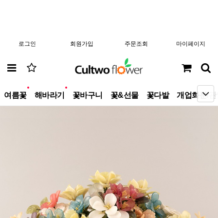
로그인
회원가입
주문조회
마이페이지
new
new
여름꽃
해바라기
꽃바구니
꽃&선물
꽃다발
개업화분/관