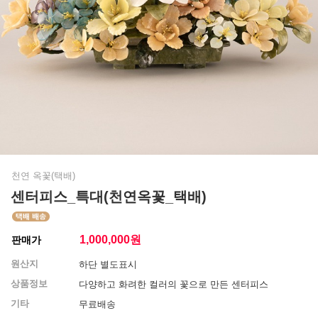
천연 옥꽃(택배)
센터피스_특대(천연옥꽃_택배)
1,000,000
원
판매가
원산지
하단 별도표시
상품정보
다양하고 화려한 컬러의 꽃으로 만든 센터피스
기타
무료배송