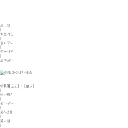
로그인
|
회원가입
|
장바구니
|
주문내역
|
고객센터
여름꽃
카테고리 더보기
|
해바라기
|
꽃바구니
|
꽃&선물
|
꽃다발
|