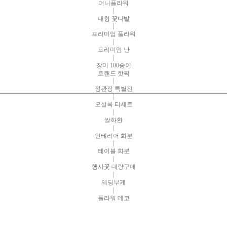
머니플라워
|
대형 꽃다발
|
프리미엄 플라워
|
프리미엄 난
|
장미 100송이
트랜드 핫픽
|
정관장 특별전
|
오설록 티세트
|
쌀화환
|
인테리어 화분
|
테이블 화분
|
행사꽃 대량구매
|
웨딩부케
|
플라워 데코