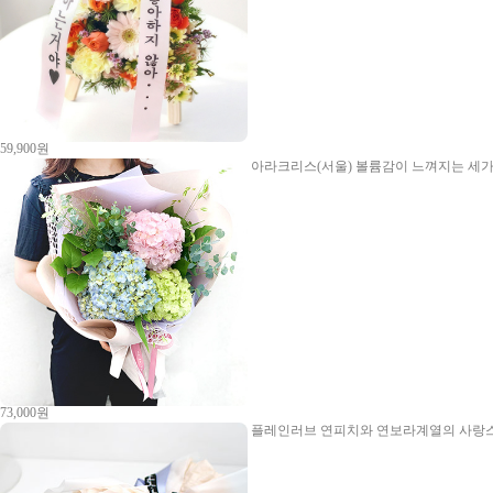
59,900원
아라크리스(서울)
볼륨감이 느껴지는 세가
73,000원
플레인러브
연피치와 연보라계열의 사랑스