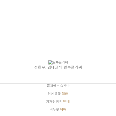
정찬우, 김태균의 컬투플라워
품격있는 승진난
|
천연 옥꽃
택배
|
기저귀 케익
택배
|
비누꽃
택배
|