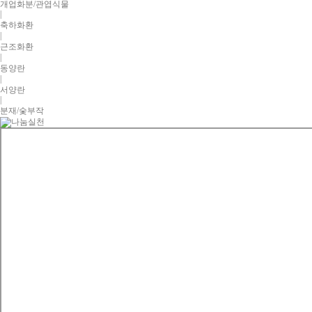
개업화분/관엽식물
|
축하화환
|
근조화환
|
동양란
|
서양란
|
분재/숯부작