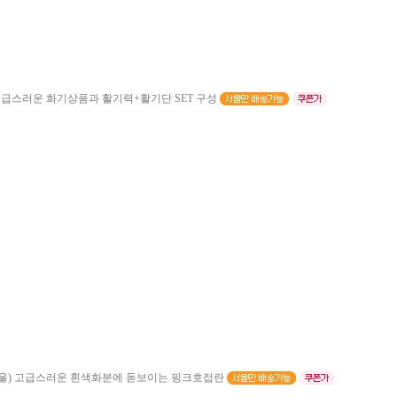
급스러운 화기상품과 활기력+활기단 SET 구성
울)
고급스러운 흰색화분에 돋보이는 핑크호접란