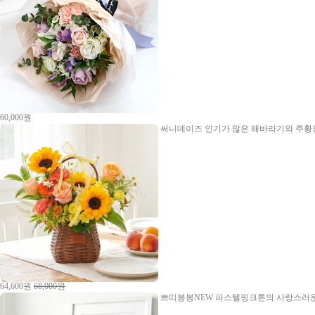
60,000원
써니데이즈
인기가 많은 해바라기와 주황장
64,600원
68,000원
쁘띠봉봉NEW
파스텔핑크톤의 사랑스러