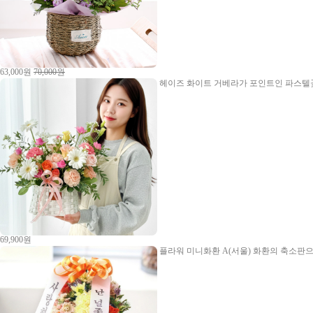
63,000원
70,000원
헤이즈
화이트 거베라가 포인트인 파스텔꽃
69,900원
플라워 미니화환 A(서울)
화환의 축소판으