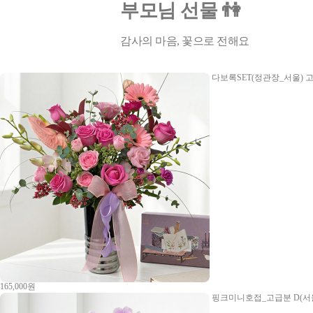
부모님 선물 👫
감사의 마음, 꽃으로 전해요
다보록SET(정관장_서울)
고
165,000원
핑크미니호접_고급분 D(서