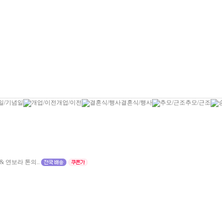
일/기념일
개업/이전
결혼식/행사
추모/근조
 연보라 톤의..