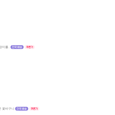
미를..
운 꽃바구니