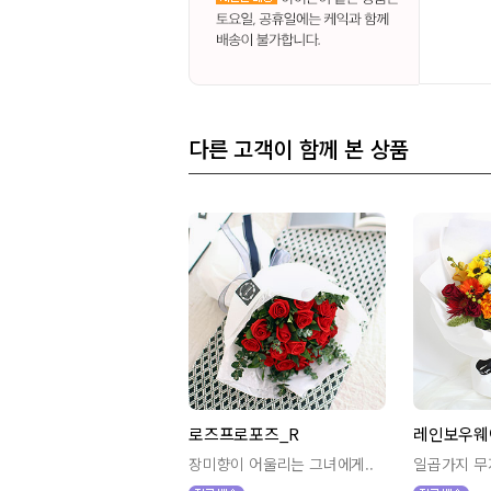
다른 고객이 함께 본 상품
로즈프로포즈_R
레인보우웨
장미향이 어울리는 그녀에게..
일곱가지 무