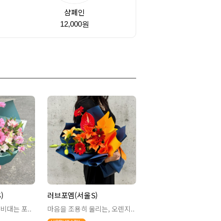
샴페인
원
12,000원
)
러브포엠(서울S)
비대는 포..
마음을 조용히 울리는, 오렌지..