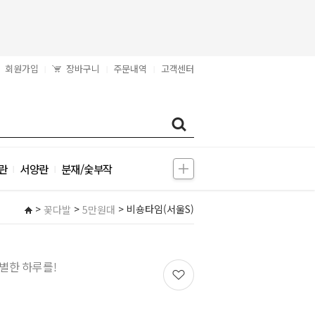
회원가입
장바구니
주문내역
고객센터
|
|
|
란
서양란
분재/숯부작
|
|
>
>
> 비숑타임(서울S)
꽃다발
5만원대
별한 하루를!