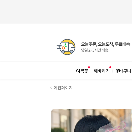
여름꽃
해바라기
꽃바구니
|
|
이전페이지