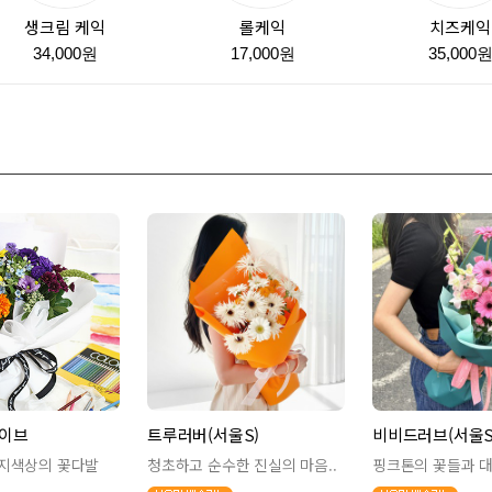
생크림 케익
롤케익
치즈케익
34,000원
17,000원
35,000
이브
트루러버(서울S)
비비드러브(서울S
지색상의 꽃다발
청초하고 순수한 진실의 마음..
핑크톤의 꽃들과 대