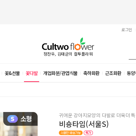
로그인
|
정찬우, 김태균의 컬투플라워
꽃&선물
꽃다발
개업화분/관엽식물
축하화환
근조화환
동양
|
|
|
|
|
|
귀여운 강아지모양의 다발로 더욱더 특
비숑타임(서울S)