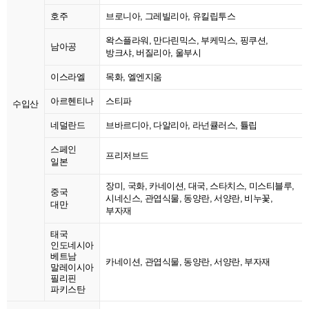
호주
브로니아, 그레빌리아, 유킬립투스
왁스플라워, 만다린믹스, 부케믹스, 핑쿠션,
남아공
방크샤, 버질리아, 울부시
이스라엘
목화, 엘엔지움
아르헨티나
스티파
수입산
네덜란드
브바르디아, 다알리아, 라넌큘러스, 튤립
스페인
프리저브드
일본
장미, 국화, 카네이션, 대국, 스타치스, 미스티블루,
중국
시네신스, 관엽식물, 동양란, 서양란, 비누꽃,
대만
부자재
태국
인도네시아
베트남
카네이션, 관엽식물, 동양란, 서양란, 부자재
말레이시아
필리핀
파키스탄