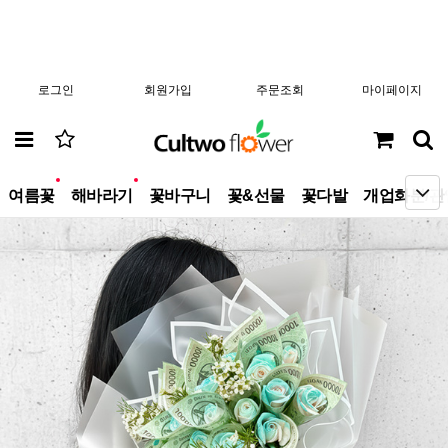
로그인
회원가입
주문조회
마이페이지
new
new
여름꽃
해바라기
꽃바구니
꽃&선물
꽃다발
개업화분/관