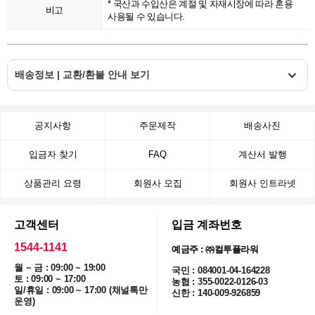
* 국산과 수입산은 계절 및 자재시장에 따라 혼용
비고
사용될 수 있습니다.
배송정보 | 교환/환불 안내 보기
공지사항
주문제작
배송사진
입금자 찾기
FAQ
계산서 발행
상품관리 요령
회원사 모집
회원사 인트라넷
고객센터
입금 계좌번호
1544-1141
예금주 : ㈜컬투플라워
월 ~ 금 : 09:00 ~ 19:00
국민 : 084001-04-164228
토 : 09:00 ~ 17:00
농협 : 355-0022-0126-03
일/휴일 : 09:00 ~ 17:00 (채널톡만
신한 : 140-009-926859
운영)