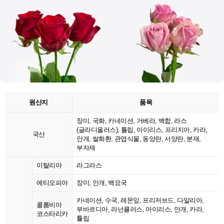
원산지
품목
장미, 국화, 카네이션, 거베라, 백합, 라스
(글라디올러스), 튤립, 아이리스, 프리지아, 카라,
국산
안개, 쌀화환, 관엽식물, 동양란, 서양란, 분재,
부자재
이탈리아
라그라스
에티오피아
장미, 안개, 백묘국
카네이션, 수국, 레몬잎, 프리저브드, 다알리아,
콜롬비아
부바르디아, 라넌큘러스, 아이리스, 안개, 카라,
코스타리카
튤립