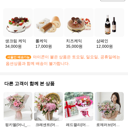
생크림 케익
롤케익
치즈케익
샴페인
34,000원
17,000원
35,000원
12,000원
아이콘이 붙은 상품은 토요일, 일요일, 공휴일에는
서울만 배송가능
옵션상품과 함께 배송이 불가합니다.
다른 고객이 함께 본 상품
핑키엘(머니_30만원)
크레센트(머니_100만원)
레드캘리(머니_서울_30만원)
로제러브(머니_20만원)