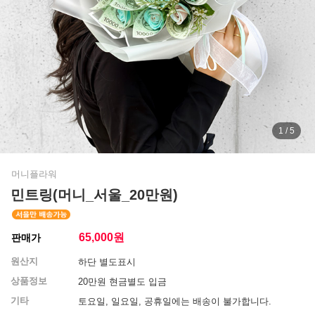
1 / 5
머니플라워
민트링(머니_서울_20만원)
65,000
원
판매가
원산지
하단 별도표시
상품정보
20만원 현금별도 입금
기타
토요일, 일요일, 공휴일에는 배송이 불가합니다.