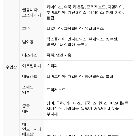
카네이션, 수국, 레몬잎, 프리저브드, 다알리아,
콜롬비아
부바르디아, 라넌큘러스, 아이리스, 안개, 카라,
코스타리카
튤립
호주
브로니아, 그레빌리아, 유킬립투스
왁스플라워, 만다린믹스, 부케믹스, 핑쿠션,
남아공
방크샤, 버질리아, 울부시
이스라엘
목화, 엘엔지움
아르헨티나
스티파
수입산
네덜란드
브바르디아, 다알리아, 라넌큘러스, 튤립
스페인
프리저브드
일본
장미, 국화, 카네이션, 대국, 스타치스, 미스티블루,
중국
시네신스, 관엽식물, 동양란, 서양란, 비누꽃,
대만
부자재
태국
인도네시아
베트남