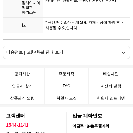
카네이션, 관엽식물, 동양란, 서양란, 부자재
말레이시아
필리핀
파키스탄
* 국산과 수입산은 계절 및 자재시장에 따라 혼용
비고
사용될 수 있습니다.
배송정보 | 교환/환불 안내 보기
공지사항
주문제작
배송사진
입금자 찾기
FAQ
계산서 발행
상품관리 요령
회원사 모집
회원사 인트라넷
고객센터
입금 계좌번호
1544-1141
예금주 : ㈜컬투플라워