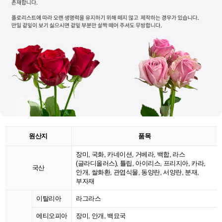
원산지
품목
장미, 국화, 카네이션, 거베라, 백합, 라스
(글라디올러스), 튤립, 아이리스, 프리지아, 카라,
국산
안개, 쌀화환, 관엽식물, 동양란, 서양란, 분재,
부자재
이탈리아
라그라스
에티오피아
장미, 안개, 백묘국