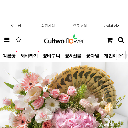
로그인
회원가입
주문조회
마이페이지
new
new
여름꽃
해바라기
꽃바구니
꽃&선물
꽃다발
개업화분/관