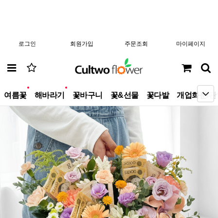
로그인
회원가입
주문조회
마이페이지
new
new
여름꽃
해바라기
꽃바구니
꽃&선물
꽃다발
개업화분/관