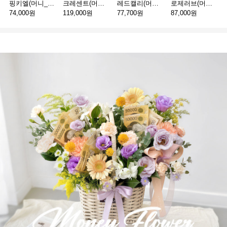
핑키엘(머니_30만원)
크레센트(머니_100만원)
레드캘리(머니_서울_30만원)
로제러브(머니_20만원)
74,000원
119,000원
77,700원
87,000원