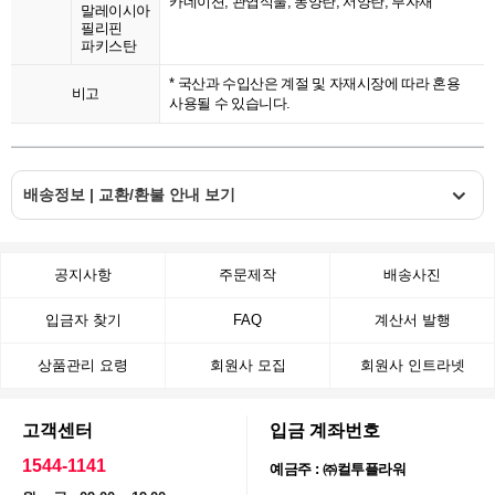
카네이션, 관엽식물, 동양란, 서양란, 부자재
말레이시아
필리핀
파키스탄
* 국산과 수입산은 계절 및 자재시장에 따라 혼용
비고
사용될 수 있습니다.
배송정보 | 교환/환불 안내 보기
공지사항
주문제작
배송사진
입금자 찾기
FAQ
계산서 발행
상품관리 요령
회원사 모집
회원사 인트라넷
고객센터
입금 계좌번호
1544-1141
예금주 : ㈜컬투플라워