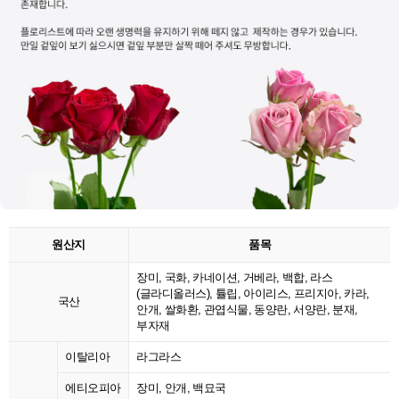
원산지
품목
장미, 국화, 카네이션, 거베라, 백합, 라스
(글라디올러스), 튤립, 아이리스, 프리지아, 카라,
국산
안개, 쌀화환, 관엽식물, 동양란, 서양란, 분재,
부자재
이탈리아
라그라스
에티오피아
장미, 안개, 백묘국