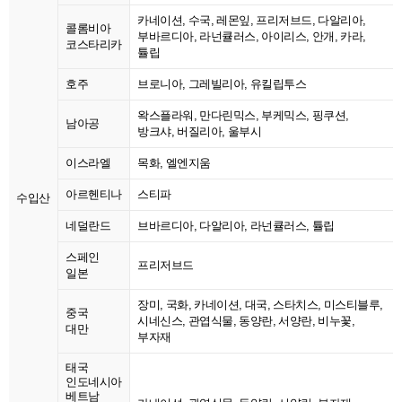
카네이션, 수국, 레몬잎, 프리저브드, 다알리아,
콜롬비아
부바르디아, 라넌큘러스, 아이리스, 안개, 카라,
코스타리카
튤립
호주
브로니아, 그레빌리아, 유킬립투스
왁스플라워, 만다린믹스, 부케믹스, 핑쿠션,
남아공
방크샤, 버질리아, 울부시
이스라엘
목화, 엘엔지움
아르헨티나
스티파
수입산
네덜란드
브바르디아, 다알리아, 라넌큘러스, 튤립
스페인
프리저브드
일본
장미, 국화, 카네이션, 대국, 스타치스, 미스티블루,
중국
시네신스, 관엽식물, 동양란, 서양란, 비누꽃,
대만
부자재
태국
인도네시아
베트남