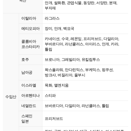
국산
안개, 쌀화환, 관엽식물, 동양란, 서양란, 분재,
부자재
이탈리아
라그라스
에티오피아
장미, 안개, 백묘국
카네이션, 수국, 레몬잎, 프리저브드, 다알리아,
콜롬비아
부바르디아, 라넌큘러스, 아이리스, 안개, 카라,
코스타리카
튤립
호주
브로니아, 그레빌리아, 유킬립투스
왁스플라워, 만다린믹스, 부케믹스, 핑쿠션,
남아공
방크샤, 버질리아, 울부시
이스라엘
목화, 엘엔지움
아르헨티나
스티파
수입산
네덜란드
브바르디아, 다알리아, 라넌큘러스, 튤립
스페인
프리저브드
일본