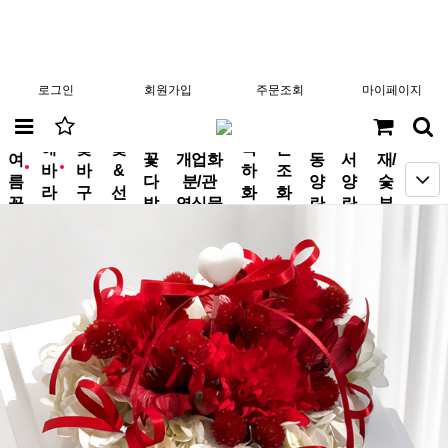
로그인
회원가입
주문조회
마이페이지
분
해
꽃
꽃
축
근
여
꽃
개업화
동
서
재/
바
바
&
하
조
new
new
름
다
분/관
양
양
숯
라
구
선
화
화
꽃
발
엽식물
란
란
부
기
니
물
환
환
작