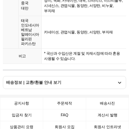
장미, 국화, 카네이션, 대국, 스타치스, 미스티블루,
중국
시네신스, 관엽식물, 동양란, 서양란, 비누꽃,
대만
부자재
태국
인도네시아
베트남
카네이션, 관엽식물, 동양란, 서양란, 부자재
말레이시아
필리핀
파키스탄
* 국산과 수입산은 계절 및 자재시장에 따라 혼용
비고
사용될 수 있습니다.
배송정보 | 교환/환불 안내 보기
공지사항
주문제작
배송사진
입금자 찾기
FAQ
계산서 발행
상품관리 요령
회원사 모집
회원사 인트라넷