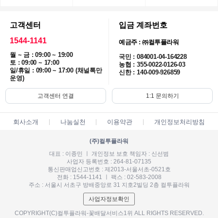
고객센터
입금 계좌번호
1544-1141
예금주 : ㈜컬투플라워
월 ~ 금 : 09:00 ~ 19:00
국민 : 084001-04-164228
토 : 09:00 ~ 17:00
농협 : 355-0022-0126-03
일/휴일 : 09:00 ~ 17:00 (채널톡만
신한 : 140-009-926859
운영)
고객센터 연결
1:1 문의하기
회사소개
나눔실천
이용약관
개인정보처리방침
(주)컬투플라워
대표 : 이종민 ㅣ 개인정보 보호 책임자 : 신선범
사업자 등록번호 : 264-81-07135
통신판매업신고번호 : 제2013-서울서초-0521호
전화 : 1544-1141 ㅣ 팩스 : 02-583-2008
주소 : 서울시 서초구 방배중앙로 31 지호2빌딩 2층 컬투플라워
사업자정보확인
COPYRIGHT(C)컬투플라워-꽃배달서비스1위 ALL RIGHTS RESERVED.