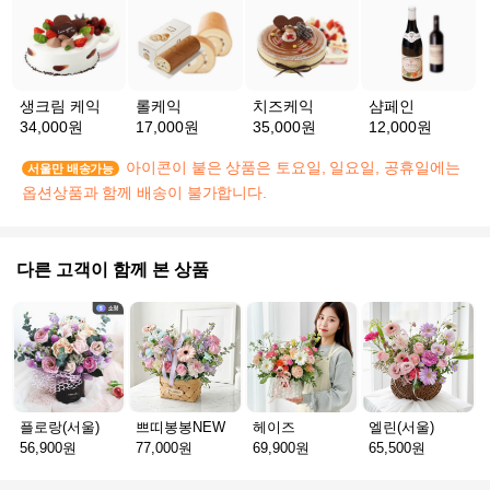
생크림 케익
롤케익
치즈케익
샴페인
34,000원
17,000원
35,000원
12,000원
아이콘이 붙은 상품은 토요일, 일요일, 공휴일에는
서울만 배송가능
옵션상품과 함께 배송이 불가합니다.
다른 고객이 함께 본 상품
플로랑(서울)
쁘띠봉봉NEW
헤이즈
엘린(서울)
56,900원
77,000원
69,900원
65,500원