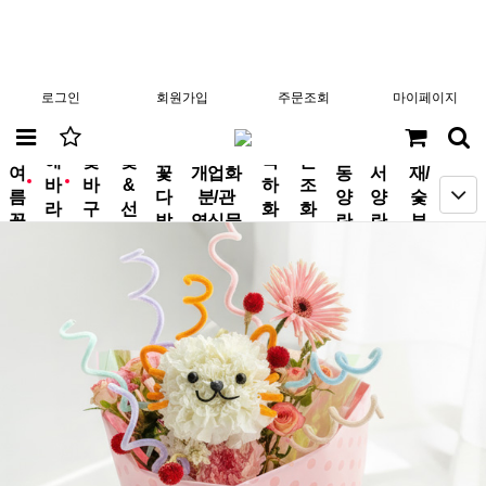
로그인
회원가입
주문조회
마이페이지
분
해
꽃
꽃
축
근
여
꽃
개업화
동
서
재/
바
바
&
하
조
new
new
름
다
분/관
양
양
숯
라
구
선
화
화
꽃
발
엽식물
란
란
부
기
니
물
환
환
작