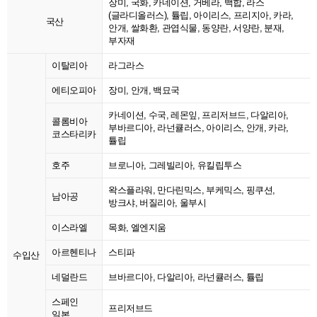
장미, 국화, 카네이션, 거베라, 백합, 라스
(글라디올러스), 튤립, 아이리스, 프리지아, 카라,
국산
안개, 쌀화환, 관엽식물, 동양란, 서양란, 분재,
부자재
이탈리아
라그라스
에티오피아
장미, 안개, 백묘국
카네이션, 수국, 레몬잎, 프리저브드, 다알리아,
콜롬비아
부바르디아, 라넌큘러스, 아이리스, 안개, 카라,
코스타리카
튤립
호주
브로니아, 그레빌리아, 유킬립투스
왁스플라워, 만다린믹스, 부케믹스, 핑쿠션,
남아공
방크샤, 버질리아, 울부시
이스라엘
목화, 엘엔지움
아르헨티나
스티파
수입산
네덜란드
브바르디아, 다알리아, 라넌큘러스, 튤립
스페인
프리저브드
일본