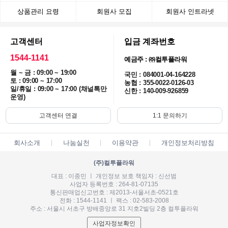
상품관리 요령
회원사 모집
회원사 인트라넷
고객센터
입금 계좌번호
1544-1141
예금주 : ㈜컬투플라워
월 ~ 금 : 09:00 ~ 19:00
국민 : 084001-04-164228
토 : 09:00 ~ 17:00
농협 : 355-0022-0126-03
일/휴일 : 09:00 ~ 17:00 (채널톡만
신한 : 140-009-926859
운영)
고객센터 연결
1:1 문의하기
회사소개
나눔실천
이용약관
개인정보처리방침
(주)컬투플라워
대표 : 이종민 ㅣ 개인정보 보호 책임자 : 신선범
사업자 등록번호 : 264-81-07135
통신판매업신고번호 : 제2013-서울서초-0521호
전화 : 1544-1141 ㅣ 팩스 : 02-583-2008
주소 : 서울시 서초구 방배중앙로 31 지호2빌딩 2층 컬투플라워
사업자정보확인