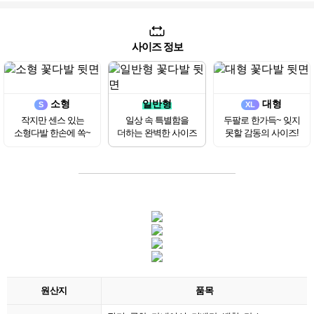
사이즈 정보
소형
일반형
대형
S
XL
작지만 센스 있는
일상 속 특별함을
두팔로 한가득~ 잊지
소형다발 한손에 쏙~
더하는 완벽한 사이즈
못할 감동의 사이즈!
원산지
품목