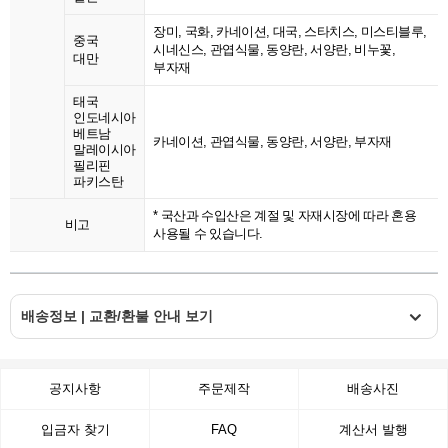
장미, 국화, 카네이션, 대국, 스타치스, 미스티블루,
중국
시네신스, 관엽식물, 동양란, 서양란, 비누꽃,
대만
부자재
태국
인도네시아
베트남
카네이션, 관엽식물, 동양란, 서양란, 부자재
말레이시아
필리핀
파키스탄
* 국산과 수입산은 계절 및 자재시장에 따라 혼용
비고
사용될 수 있습니다.
배송정보 | 교환/환불 안내 보기
공지사항
주문제작
배송사진
입금자 찾기
FAQ
계산서 발행