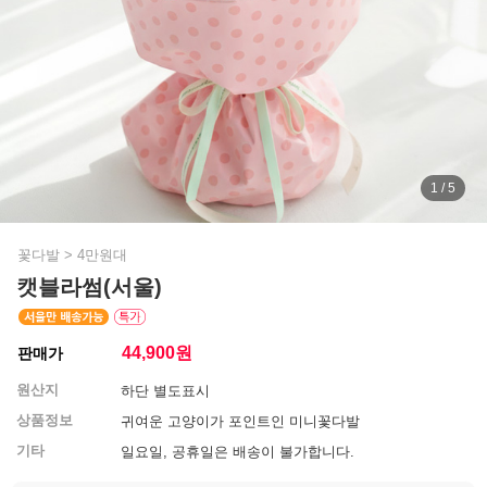
1 / 5
꽃다발
>
4만원대
캣블라썸(서울)
44,900
원
판매가
원산지
하단 별도표시
상품정보
귀여운 고양이가 포인트인 미니꽃다발
기타
일요일, 공휴일은 배송이 불가합니다.