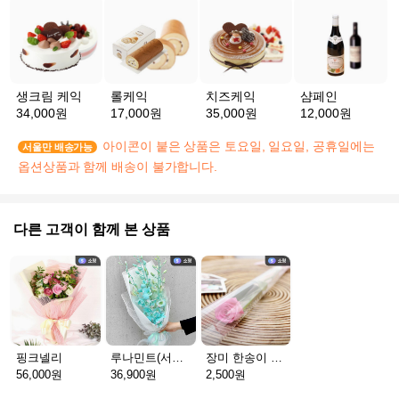
생크림 케익
롤케익
치즈케익
샴페인
34,000원
17,000원
35,000원
12,000원
아이콘이 붙은 상품은 토요일, 일요일, 공휴일에는
서울만 배송가능
옵션상품과 함께 배송이 불가합니다.
다른 고객이 함께 본 상품
핑크넬리
루나민트(서울S)
장미 한송이 일반
56,000원
36,900원
2,500원