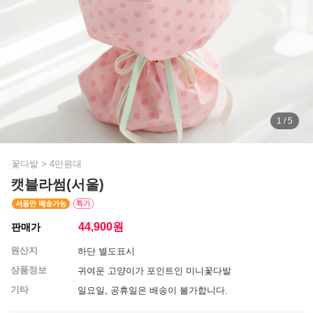
1 / 5
꽃다발
>
4만원대
캣블라썸(서울)
44,900
원
판매가
원산지
하단 별도표시
상품정보
귀여운 고양이가 포인트인 미니꽃다발
기타
일요일, 공휴일은 배송이 불가합니다.