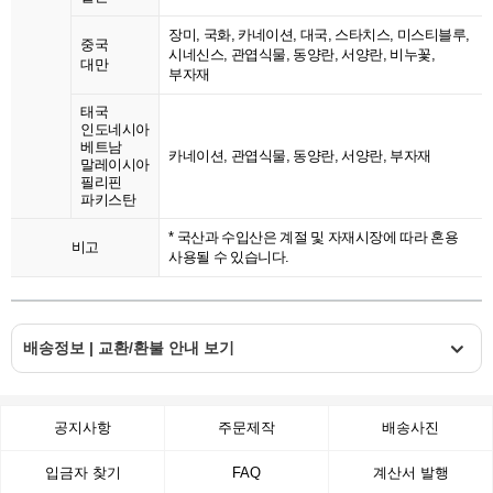
장미, 국화, 카네이션, 대국, 스타치스, 미스티블루,
중국
시네신스, 관엽식물, 동양란, 서양란, 비누꽃,
대만
부자재
태국
인도네시아
베트남
카네이션, 관엽식물, 동양란, 서양란, 부자재
말레이시아
필리핀
파키스탄
* 국산과 수입산은 계절 및 자재시장에 따라 혼용
비고
사용될 수 있습니다.
배송정보 | 교환/환불 안내 보기
공지사항
주문제작
배송사진
입금자 찾기
FAQ
계산서 발행