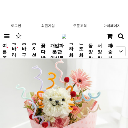
로그인
회원가입
주문조회
마이페이지
분
해
꽃
꽃
축
근
여
꽃
개업화
동
서
재/
바
바
&
하
조
new
new
름
다
분/관
양
양
숯
라
구
선
화
화
꽃
발
엽식물
란
란
부
기
니
물
환
환
작