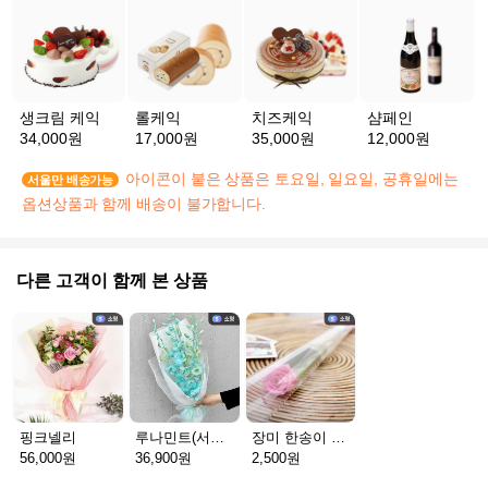
생크림 케익
롤케익
치즈케익
샴페인
34,000원
17,000원
35,000원
12,000원
아이콘이 붙은 상품은 토요일, 일요일, 공휴일에는
서울만 배송가능
옵션상품과 함께 배송이 불가합니다.
다른 고객이 함께 본 상품
핑크넬리
루나민트(서울S)
장미 한송이 일반
56,000원
36,900원
2,500원