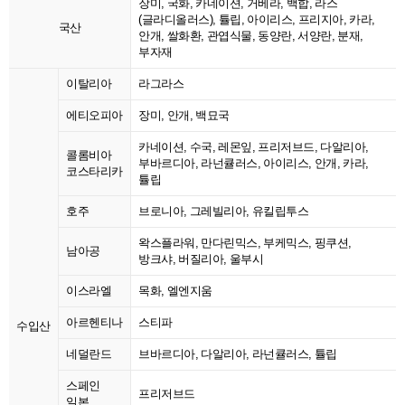
장미, 국화, 카네이션, 거베라, 백합, 라스
(글라디올러스), 튤립, 아이리스, 프리지아, 카라,
국산
안개, 쌀화환, 관엽식물, 동양란, 서양란, 분재,
부자재
이탈리아
라그라스
에티오피아
장미, 안개, 백묘국
카네이션, 수국, 레몬잎, 프리저브드, 다알리아,
콜롬비아
부바르디아, 라넌큘러스, 아이리스, 안개, 카라,
코스타리카
튤립
호주
브로니아, 그레빌리아, 유킬립투스
왁스플라워, 만다린믹스, 부케믹스, 핑쿠션,
남아공
방크샤, 버질리아, 울부시
이스라엘
목화, 엘엔지움
아르헨티나
스티파
수입산
네덜란드
브바르디아, 다알리아, 라넌큘러스, 튤립
스페인
프리저브드
일본