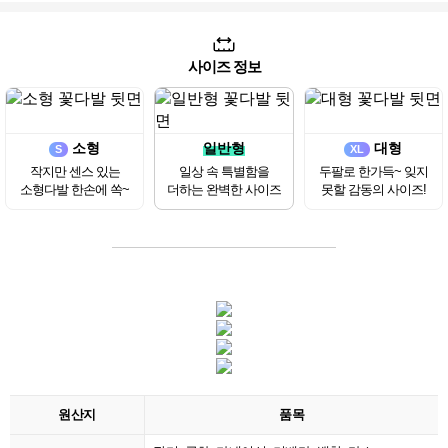
사이즈 정보
소형
일반형
대형
S
XL
작지만 센스 있는
일상 속 특별함을
두팔로 한가득~ 잊지
소형다발 한손에 쏙~
더하는 완벽한 사이즈
못할 감동의 사이즈!
원산지
품목