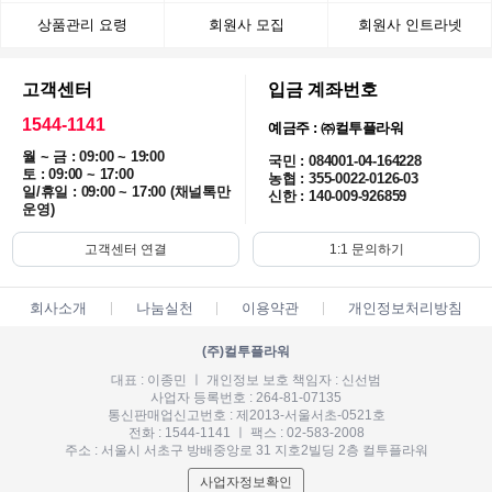
상품관리 요령
회원사 모집
회원사 인트라넷
고객센터
입금 계좌번호
1544-1141
예금주 : ㈜컬투플라워
월 ~ 금 : 09:00 ~ 19:00
국민 : 084001-04-164228
토 : 09:00 ~ 17:00
농협 : 355-0022-0126-03
일/휴일 : 09:00 ~ 17:00 (채널톡만
신한 : 140-009-926859
운영)
고객센터 연결
1:1 문의하기
회사소개
나눔실천
이용약관
개인정보처리방침
(주)컬투플라워
대표 : 이종민 ㅣ 개인정보 보호 책임자 : 신선범
사업자 등록번호 : 264-81-07135
통신판매업신고번호 : 제2013-서울서초-0521호
전화 : 1544-1141 ㅣ 팩스 : 02-583-2008
주소 : 서울시 서초구 방배중앙로 31 지호2빌딩 2층 컬투플라워
사업자정보확인