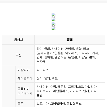
원산지
품목
장미, 국화, 카네이션, 거베라, 백합, 라스
(글라디올러스), 튤립, 아이리스, 프리지아, 카라,
국산
안개, 쌀화환, 관엽식물, 동양란, 서양란, 분재,
부자재
이탈리아
라그라스
에티오피아
장미, 안개, 백묘국
카네이션, 수국, 레몬잎, 프리저브드, 다알리아,
콜롬비아
부바르디아, 라넌큘러스, 아이리스, 안개, 카라,
코스타리카
튤립
호주
브로니아, 그레빌리아, 유킬립투스