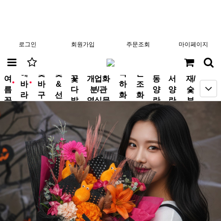
로그인
회원가입
주문조회
마이페이지
분
해
꽃
꽃
축
근
여
꽃
개업화
동
서
재/
바
바
&
하
조
new
new
름
다
분/관
양
양
숯
라
구
선
화
화
꽃
발
엽식물
란
란
부
기
니
물
환
환
작