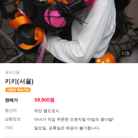
1 / 5
꽃&선물
키키(서울)
59,900
원
판매가
원산지
하단 별도표시
상품정보
마녀가 직접 주문한 오렌지빛 마법의 꽃다발!
기타
일요일, 공휴일은 배송이 불가합니다.