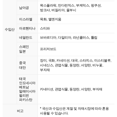
왁스플라워, 만다린믹스, 부케믹스, 핑쿠션,
남아공
방크샤, 버질리아, 울부시
이스라엘
목화, 엘엔지움
아르헨티나
스티파
수입산
네덜란드
브바르디아, 다알리아, 라넌큘러스, 튤립
스페인
프리저브드
일본
장미, 국화, 카네이션, 대국, 스타치스, 미스티블루,
중국
시네신스, 관엽식물, 동양란, 서양란, 비누꽃,
대만
부자재
태국
인도네시아
베트남
카네이션, 관엽식물, 동양란, 서양란, 부자재
말레이시아
필리핀
파키스탄
* 국산과 수입산은 계절 및 자재시장에 따라 혼용
비고
사용될 수 있습니다.