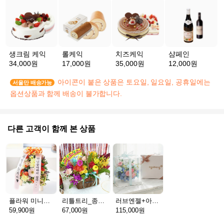
생크림 케익
롤케익
치즈케익
샴페인
34,000원
17,000원
35,000원
12,000원
아이콘이 붙은 상품은 토요일, 일요일, 공휴일에는
서울만 배송가능
옵션상품과 함께 배송이 불가합니다.
다른 고객이 함께 본 상품
플라워 미니화환 A(서울)
리틀트리_종이방향제(서울)
러브엔젤+아가방딸랑이(서울)
59,900원
67,000원
115,000원