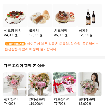
생크림 케익
롤케익
치즈케익
샴페인
34,000원
17,000원
35,000원
12,000원
아이콘이 붙은 상품은 토요일, 일요일, 공휴일에는
서울만 배송가능
옵션상품과 함께 배송이 불가합니다.
다른 고객이 함께 본 상품
핑키엘(머니_30만원)
크레센트(머니_100만원)
레드캘리(머니_서울_30만원)
로제러브(머니_20만원)
74,000원
119,000원
77,700원
87,000원