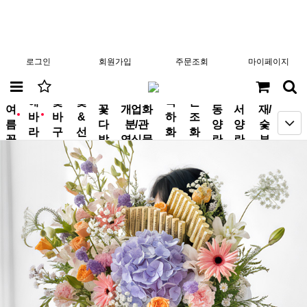
로그인
회원가입
주문조회
마이페이지
분
해
꽃
꽃
축
근
여
꽃
개업화
동
서
재/
바
바
&
하
조
new
new
름
다
분/관
양
양
숯
라
구
선
화
화
꽃
발
엽식물
란
란
부
기
니
물
환
환
작