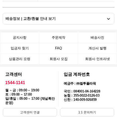
배송정보 | 교환/환불 안내 보기
공지사항
주문제작
배송사진
입금자 찾기
FAQ
계산서 발행
상품관리 요령
회원사 모집
회원사 인트라넷
고객센터
입금 계좌번호
1544-1141
예금주 : ㈜컬투플라워
월 ~ 금 : 09:00 ~ 19:00
국민 : 084001-04-164228
토 : 09:00 ~ 17:00
농협 : 355-0022-0126-03
일/휴일 : 09:00 ~ 17:00 (채널톡만
신한 : 140-009-926859
운영)
고객센터 연결
1:1 문의하기