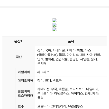
원산지
품목
장미, 국화, 카네이션, 거베라, 백합, 라스
(글라디올러스), 튤립, 아이리스, 프리지아, 카라,
국산
안개, 쌀화환, 관엽식물, 동양란, 서양란, 분재,
부자재
이탈리아
라그라스
에티오피아
장미, 안개, 백묘국
카네이션, 수국, 레몬잎, 프리저브드, 다알리아,
콜롬비아
부바르디아, 라넌큘러스, 아이리스, 안개, 카라,
코스타리카
튤립
호주
브로니아, 그레빌리아, 유킬립투스