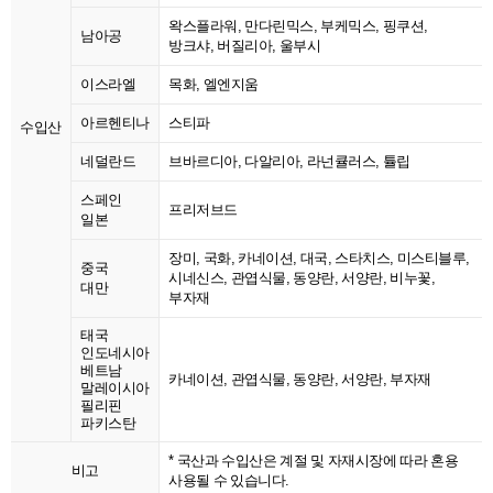
왁스플라워, 만다린믹스, 부케믹스, 핑쿠션,
남아공
방크샤, 버질리아, 울부시
이스라엘
목화, 엘엔지움
아르헨티나
스티파
수입산
네덜란드
브바르디아, 다알리아, 라넌큘러스, 튤립
스페인
프리저브드
일본
장미, 국화, 카네이션, 대국, 스타치스, 미스티블루,
중국
시네신스, 관엽식물, 동양란, 서양란, 비누꽃,
대만
부자재
태국
인도네시아
베트남
카네이션, 관엽식물, 동양란, 서양란, 부자재
말레이시아
필리핀
파키스탄
* 국산과 수입산은 계절 및 자재시장에 따라 혼용
비고
사용될 수 있습니다.