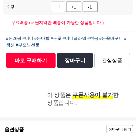
수량
+1
-1
무료배송 (서울지역만 배송이 가능한 상품입니다.)
#돈래핑
#머니
#돈다발
#돈꽃
#머니플라워
#현금
#돈꽃바구니
#
생신
#부모님선물
바로 구매하기
장바구니
관심상품
이 상품은
쿠폰사용이 불가
한
상품입니다.
옵션상품
장바구니 담기