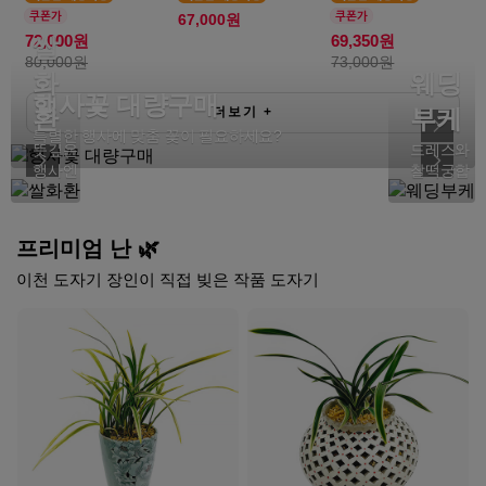
67,000원
쌀
72,000원
69,350원
80,000원
73,000원
화
웨딩
행사꽃 대량구매
환
더보기
+
부케
특별한 행사에 맞춤 꽃이 필요하세요?
뜻깊은
드레스와
행사엔
찰떡궁합
프리미엄 난 🌿
이천 도자기 장인이 직접 빚은 작품 도자기