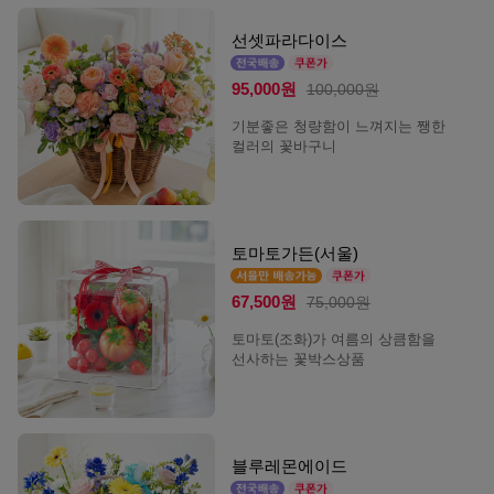
선셋파라다이스
95,000원
100,000원
기분좋은 청량함이 느껴지는 쨍한
컬러의 꽃바구니
토마토가든(서울)
67,500원
75,000원
토마토(조화)가 여름의 상큼함을
선사하는 꽃박스상품
블루레몬에이드