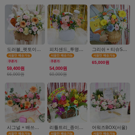
도러블_펫토이인형(서울)
피치샌드_투명보틀(서울)
그리쉬 + 티슈SET(서울)
65,000원
59,400원
54,000원
66,000원
60,000원
시그널 + 배쓰밤SET(서울)
리틀트리_종이방향제(서울)
어워즈BOX(서울)