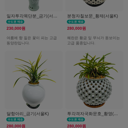
일자투각목단분_금기(서울K)
분청자칠보문_황제(서울K)
230,000원
280,000원
여름에 향 짙은 꽃이 피는 고급
혜란은 황금 잎 무늬가 돋보이는
동양란입니다.
고급 품종입니다.
달항아리_금기(서울K)
투각격자국화문호_황영(서울K)
280,000원
280,000원