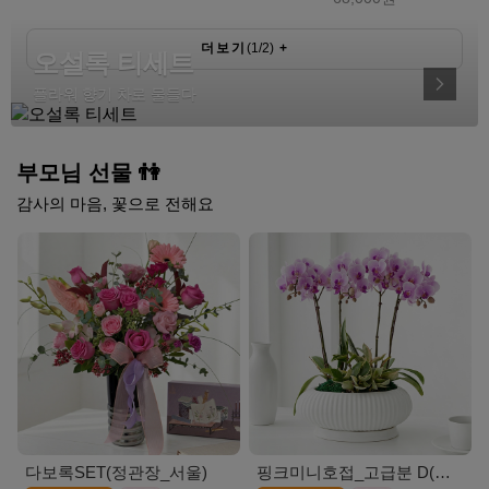
더보기
(
1
/
2
)
+
오설록 티세트
플라워 향기 차로 물들다
부모님 선물 👫
감사의 마음, 꽃으로 전해요
다보록SET(정관장_서울)
핑크미니호접_고급분 D(서울)