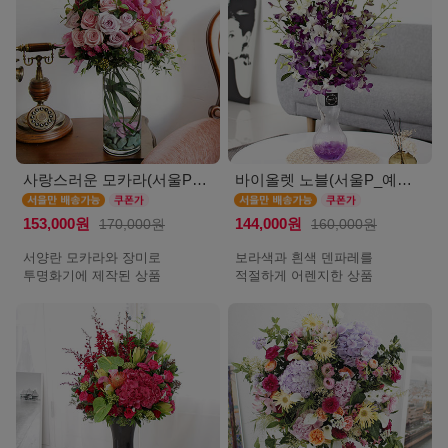
사랑스러운 모카라(서울P_예약배송)
바이올렛 노블(서울P_예약배송)
153,000원
170,000원
144,000원
160,000원
서양란 모카라와 장미로
보라색과 흰색 덴파레를
투명화기에 제작된 상품
적절하게 어렌지한 상품