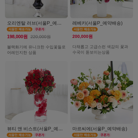
오리엔탈 러브(서울P_예약배송)
레베카(서울P_예약배송)
200,000원
198,000원
220,000원
다채롭고 고급스런 색감의 꽃과
블랙화기에 유니크한 수입꽃들로
수국이 돋보이는상품
어레인지한 상품
뷰티 앤 비스트(서울P_예약배송)
마르씨에(서울P_예약배송)