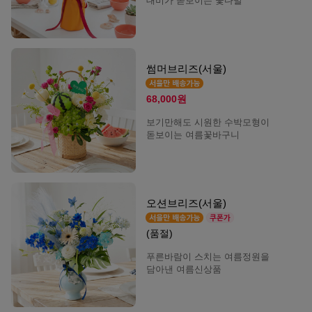
대비가 돋보이는 꽃다발
썸머브리즈(서울)
68,000원
보기만해도 시원한 수박모형이
돋보이는 여름꽃바구니
오션브리즈(서울)
(품절)
푸른바람이 스치는 여름정원을
담아낸 여름신상품