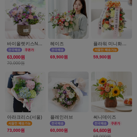
바이올렛키스NEW
헤이즈
플라워 미니화환 A(서울)
69,900원
59,900원
63,000원
70,000원
아라크리스(서울)
플레인러브
써니데이즈
73,000원
60,000원
64,600원
68,000원