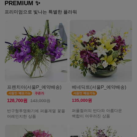
PREMIUM ✨
프리미엄으로 빛나는 특별한 플라워
프렌치아(서울P_예약배송)
베네딕트(서울P_예약배송)
135,000원
128,700원
143,000원
퍼플컬러의 반다와 아름다운
반구형투명화기에 퍼플계열 꽃을
백합이 어우러진 상품
어레인지한 상품