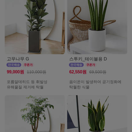
고무나무 G
스투키_테이블용 D
99,000원
110,000원
62,550원
69,500원
포름알데히드 등 휘발성
음이온이 발생하여 공기정화에
유해물질 제거에 탁월
탁월한 식물