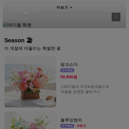
더보기
+
테이블 화분
공간활용에 좋아 선물로 제격
Season 🏖️
이 계절에 어울리는 특별한 꽃
핑크소다
59,900원
스테디컬러 피치&핑크꽃으로
여름을 표현한 꽃바구니
블루밍썸머