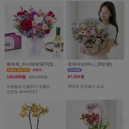
화애락_이너제틱SET(정관장_서울)
로제러브(머니_20만원)
87,000원
144,000원
160,000원
20만원 현금별도 입금
어른들께 선물하기 딱좋은
정관장 화애락SET