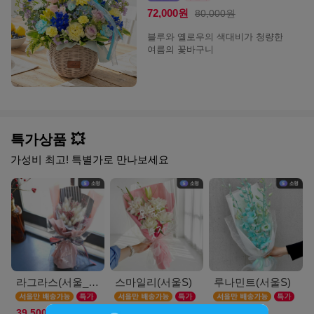
72,000원
80,000원
블루와 옐로우의 색대비가 청량한
여름의 꽃바구니
특가상품 💥
가성비 최고! 특별가로 만나보세요
라그라스(서울_M)
스마일리(서울S)
루나민트(서울S)
39,500원
39,900원
36,900원