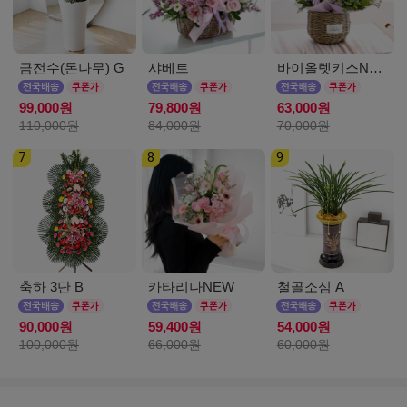
금전수(돈나무) G
샤베트
바이올렛키스NEW
99,000원
79,800원
63,000원
110,000원
84,000원
70,000원
7
8
9
축하 3단 B
카타리나NEW
철골소심 A
90,000원
59,400원
54,000원
100,000원
66,000원
60,000원