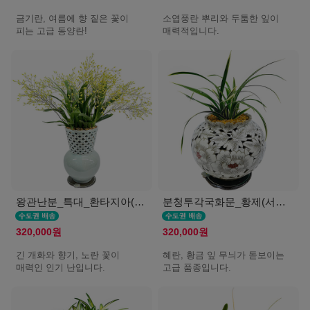
금기란, 여름에 향 짙은 꽃이
소엽풍란 뿌리와 두툼한 잎이
피는 고급 동양란!
매력적입니다.
왕관난분_특대_환타지아(서울K)
분청투각국화문_황제(서울K)
320,000원
320,000원
긴 개화와 향기, 노란 꽃이
혜란, 황금 잎 무늬가 돋보이는
매력인 인기 난입니다.
고급 품종입니다.