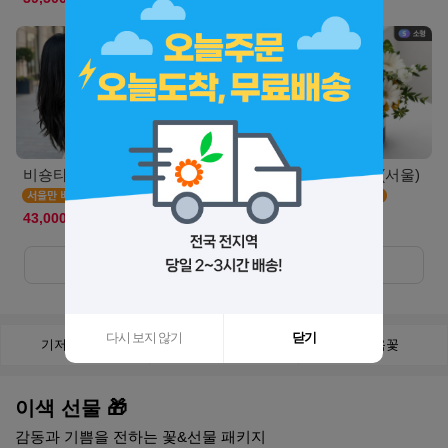
비숑타임(서울S)
캣블라썸(서울)
에그타르트(서울)
43,000원
44,900원
55,500원
더보기
+
다시 보지 않기
닫기
기저귀 케익
비누꽃
천연옥꽃
이색 선물 🎁
감동과 기쁨을 전하는 꽃&선물 패키지