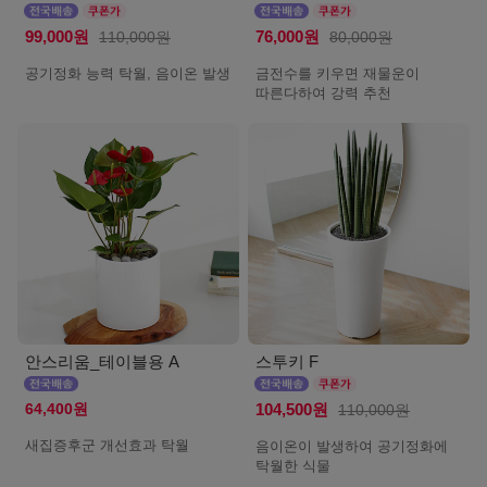
99,000원
110,000원
76,000원
80,000원
공기정화 능력 탁월, 음이온 발생
금전수를 키우면 재물운이
따른다하여 강력 추천
안스리움_테이블용 A
스투키 F
64,400원
104,500원
110,000원
새집증후군 개선효과 탁월
음이온이 발생하여 공기정화에
탁월한 식물