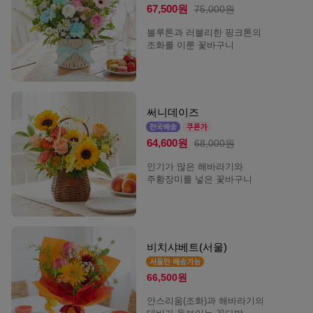
67,500원
75,000원
블루톤과 러블리한 핑크톤의
조화를 이룬 꽃바구니
써니데이즈
64,600원
68,000원
인기가 많은 해바라기와
주황장미를 넣은 꽃바구니
비치샤베트(서울)
66,500원
안스리움(조화)과 해바라기의