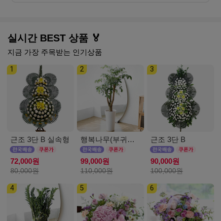
실시간 BEST 상품 🏅
지금 가장 주목받는 인기상품
1
2
3
근조 3단 B 실속형
행복나무(부귀수) D
근조 3단 B
72,000원
99,000원
90,000원
80,000원
110,000원
100,000원
4
5
6