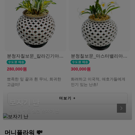
분청자칠보문_칼라긴기아난(서울K)
분청칠보문_마스터밸리아(서울K)
280,000원
300,000원
뾰족한 잎 끝과 흰 무늬, 희귀한
화려하고 이국적, 애호가들에게
고급미!
인기 있는 난초!
더보기
+
보자기 난
동양의 멋을 살린 보자기 난
머니플라워 💸