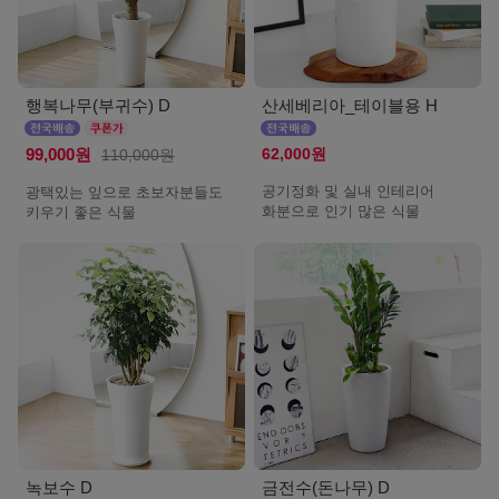
행복나무(부귀수) D
산세베리아_테이블용 H
62,000원
99,000원
110,000원
공기정화 및 실내 인테리어
광택있는 잎으로 초보자분들도
화분으로 인기 많은 식물
키우기 좋은 식물
녹보수 D
금전수(돈나무) D