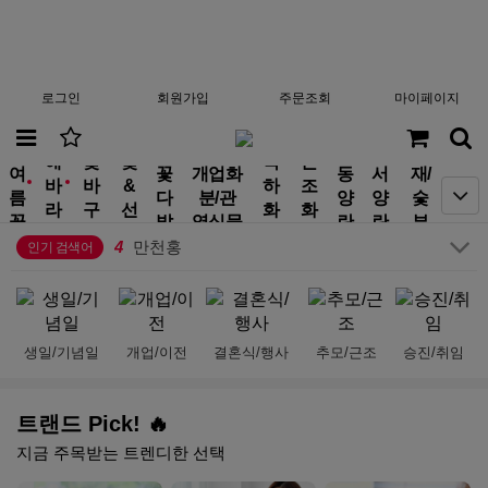
로그인
회원가입
주문조회
마이페이지
분
10
부모님선물
해
꽃
꽃
축
근
여
꽃
개업화
동
서
재/
1
생일
바
바
&
하
조
new
new
름
다
분/관
양
양
숯
2
금전수
라
구
선
화
화
꽃
발
엽식물
란
란
부
3
기념일
기
니
물
환
환
작
4
만천홍
인기 검색어
5
행복나무
6
결혼식
7
플랜테리어
8
수국
생일/기념일
개업/이전
결혼식/행사
추모/근조
승진/취임
9
황룡
10
부모님선물
1
생일
트랜드 Pick! 🔥
지금 주목받는 트렌디한 선택