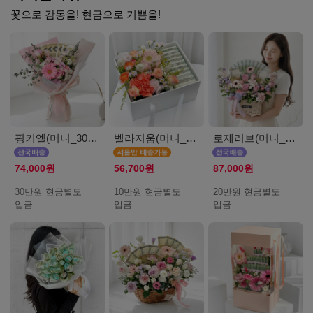
꽃으로 감동을! 현금으로 기쁨을!
핑키엘(머니_30만원)
벨라지움(머니_서울_10만원)
로제러브(머니_20만원)
74,000원
56,700원
87,000원
30만원 현금별도
10만원 현금별도
20만원 현금별도
입금
입금
입금