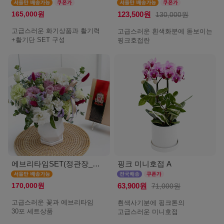
165,000원
123,500원
130,000원
고급스러운 화기상품과 활기력
고급스러운 흰색화분에 돋보이는
+활기단 SET 구성
핑크호접란
에브리타임SET(정관장_서울)
핑크 미니호접 A
170,000원
63,900원
71,000원
고급스러운 꽃과 에브리타임
흰색사기분에 핑크톤의
30포 세트상품
고급스러운 미니호접