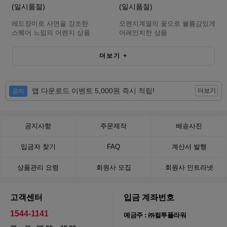
(일시품절)
(일시품절)
레드장미로 사면을 강조한
오렌지계열의 꽃으로 볼륨감있게
스퀘어 느낌의 어렌지 상품
어레인지한 상품
더보기
+
앱 다운로드 이벤트 5,000원 즉시 적립!
더보기
공지
공지사항
주문제작
배송사진
입금자 찾기
FAQ
계산서 발행
상품관리 요령
회원사 모집
회원사 인트라넷
고객센터
입금 계좌번호
1544-1141
예금주 : ㈜컬투플라워