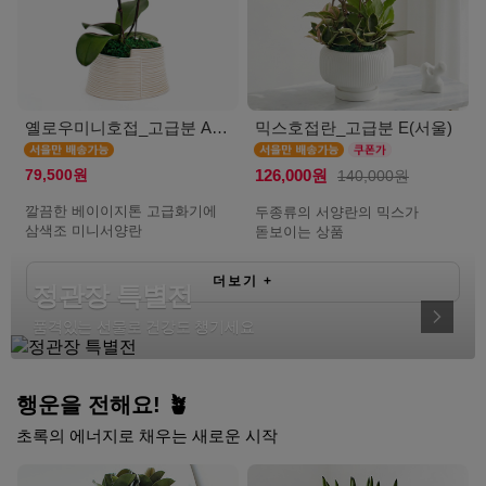
옐로우미니호접_고급분 A(서울)
믹스호접란_고급분 E(서울)
79,500원
126,000원
140,000원
깔끔한 베이이지톤 고급화기에
두종류의 서양란의 믹스가
삼색조 미니서양란
돋보이는 상품
더보기
+
정관장 특별전
품격있는 선물로 건강도 챙기세요
행운을 전해요! 🪴
초록의 에너지로 채우는 새로운 시작