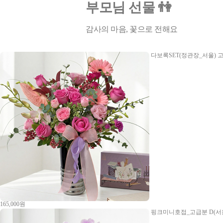
부모님 선물 👫
감사의 마음, 꽃으로 전해요
다보록SET(정관장_서울)
고
165,000원
핑크미니호접_고급분 D(서