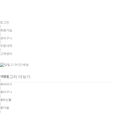
로그인
|
회원가입
|
장바구니
|
주문내역
|
고객센터
여름꽃
카테고리 더보기
|
해바라기
|
꽃바구니
|
꽃&선물
|
꽃다발
|