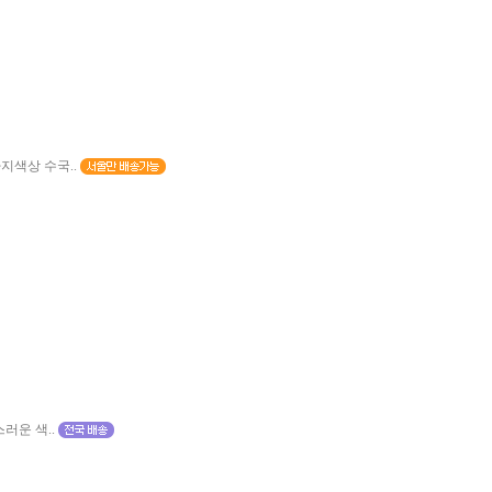
지색상 수국..
러운 색..