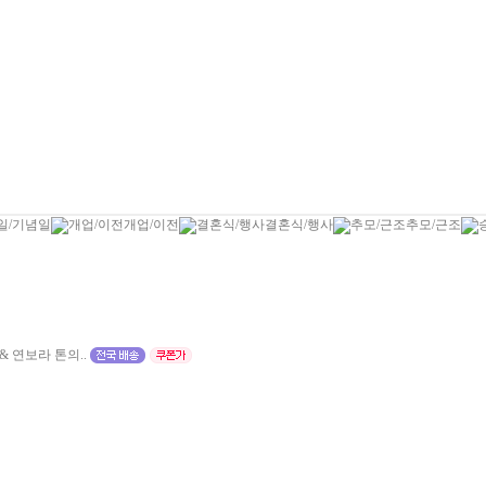
일/기념일
개업/이전
결혼식/행사
추모/근조
 연보라 톤의..