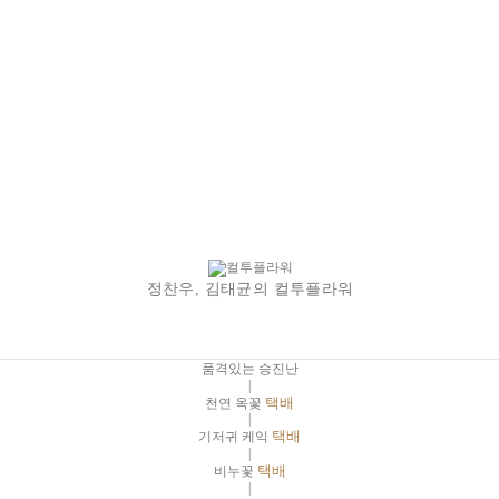
정찬우, 김태균의 컬투플라워
품격있는 승진난
|
천연 옥꽃
택배
|
기저귀 케익
택배
|
비누꽃
택배
|