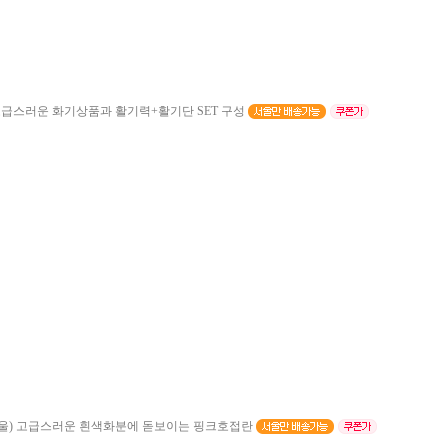
급스러운 화기상품과 활기력+활기단 SET 구성
울)
고급스러운 흰색화분에 돋보이는 핑크호접란