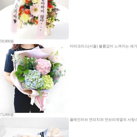
59,900원
아라크리스(서울)
볼륨감이 느껴지는 세가
73,000원
플레인러브
연피치와 연보라계열의 사랑스