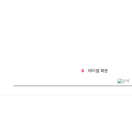
8
테이블 화분
9
만천홍
10
부모님선물
1
생일
2
금전수
3
결혼식
4
호접란
5
기념일