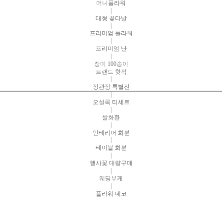
머니플라워
|
대형 꽃다발
|
프리미엄 플라워
|
프리미엄 난
|
장미 100송이
트랜드 핫픽
|
정관장 특별전
|
오설록 티세트
|
쌀화환
|
인테리어 화분
|
테이블 화분
|
행사꽃 대량구매
|
웨딩부케
|
플라워 데코