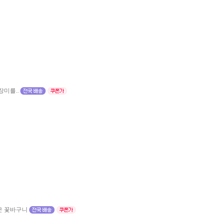
미를..
운 꽃바구니