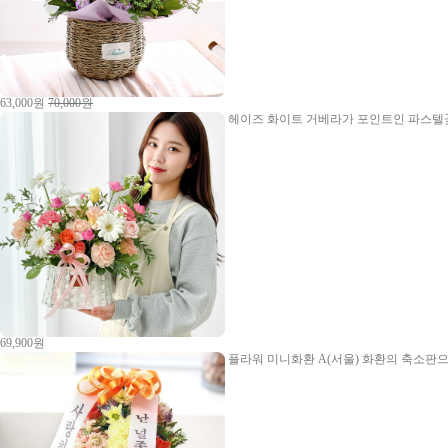
63,000원
70,000원
헤이즈
화이트 거베라가 포인트인 파스텔꽃
69,900원
플라워 미니화환 A(서울)
화환의 축소판으