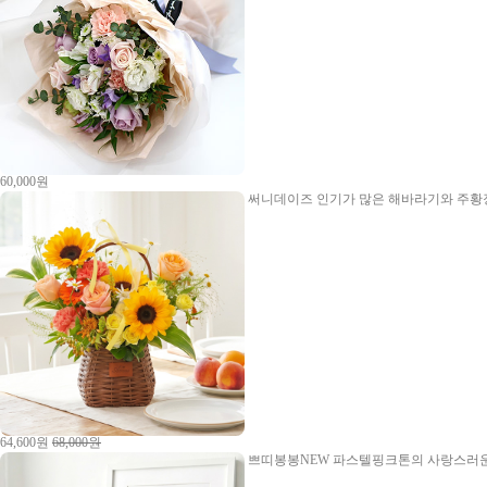
60,000원
써니데이즈
인기가 많은 해바라기와 주황장
64,600원
68,000원
쁘띠봉봉NEW
파스텔핑크톤의 사랑스러