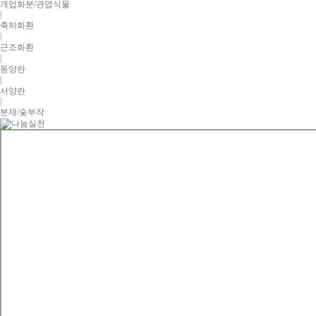
개업화분/관엽식물
|
축하화환
|
근조화환
|
동양란
|
서양란
|
분재/숯부작