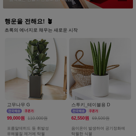
행운을 전해요! 🪴
초록의 에너지로 채우는 새로운 시작
고무나무 G
스투키_테이블용 D
99,000원
110,000원
62,550원
69,500원
포름알데히드 등 휘발성
음이온이 발생하여 공기정화에
유해물질 제거에 탁월
탁월한 식물