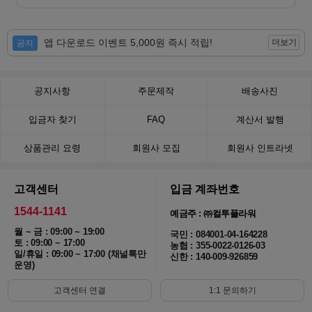
앱 다운로드 이벤트 5,000원 즉시 적립!
더보기
공지
공지사항
주문제작
배송사진
입금자 찾기
FAQ
계산서 발행
상품관리 요령
회원사 모집
회원사 인트라넷
고객센터
입금 계좌번호
1544-1141
예금주 : ㈜컬투플라워
월 ~ 금 : 09:00 ~ 19:00
국민 : 084001-04-164228
토 : 09:00 ~ 17:00
농협 : 355-0022-0126-03
일/휴일 : 09:00 ~ 17:00 (채널톡만
신한 : 140-009-926859
운영)
고객센터 연결
1:1 문의하기