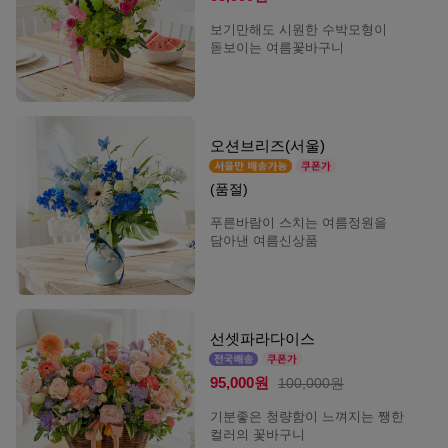
보기만해도 시원한 수박모형이
돋보이는 여름꽃바구니
오션브리즈(서울)
(품절)
푸른바람이 스치는 여름정원을
담아낸 여름신상품
선셋파라다이스
95,000원
100,000원
기분좋은 청량함이 느껴지는 쨍한
컬러의 꽃바구니