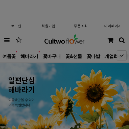
로그인
회원가입
주문조회
마이페이지
new
new
여름꽃
해바라기
꽃바구니
꽃&선물
꽃다발
개업화분/관
10
부모님선물
1
생일