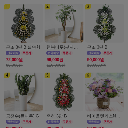
1
2
3
근조 3단 B 실속형
행복나무(부귀수) D
근조 3단 B
72,000원
99,000원
90,000원
80,000원
110,000원
100,000원
4
5
6
금전수(돈나무) G
축하 3단 B
바이올렛키스NEW