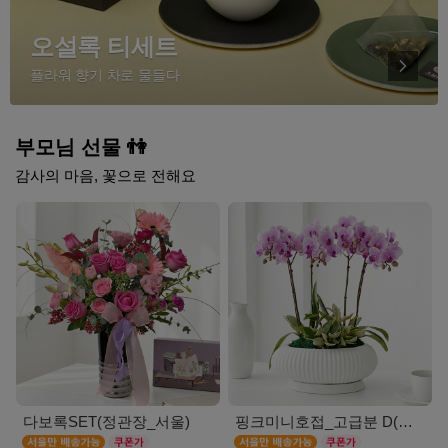
오설록 티세트
플라워 향기 차로 물들다
부모님 선물 👫
감사의 마음, 꽃으로 전해요
다보록SET(정관장_서울)
핑크미니호접_고급분 D(서울)