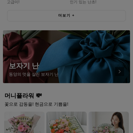
고급미!
인기 있는 난초!
더보기
+
보자기 난
동양의 멋을 살린 보자기 난
머니플라워 💸
꽃으로 감동을! 현금으로 기쁨을!