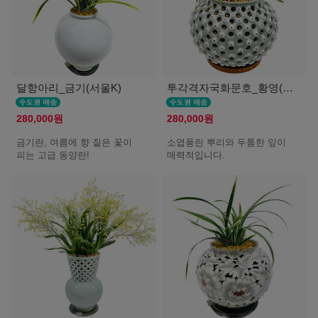
달항아리_금기(서울K)
투각격자국화문호_황영(서울K)
280,000원
280,000원
금기란, 여름에 향 짙은 꽃이
소엽풍란 뿌리와 두툼한 잎이
피는 고급 동양란!
매력적입니다.