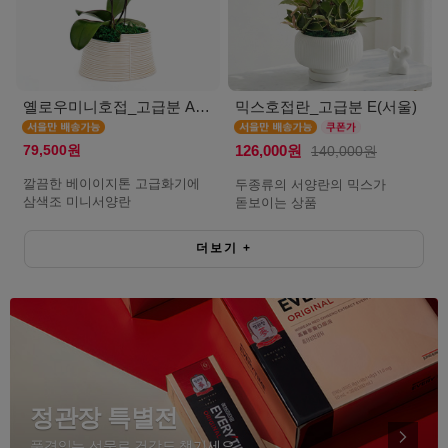
옐로우미니호접_고급분 A(서울)
믹스호접란_고급분 E(서울)
79,500원
126,000원
140,000원
깔끔한 베이이지톤 고급화기에
두종류의 서양란의 믹스가
삼색조 미니서양란
돋보이는 상품
더보기
+
정관장 특별전
품격있는 선물로 건강도 챙기세요