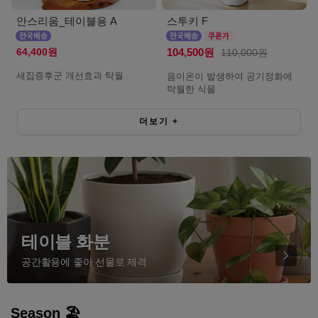
안스리움_테이블용 A
스투키 F
64,400원
104,500원
110,000원
새집증후군 개선효과 탁월
음이온이 발생하여 공기정화에
탁월한 식물
더보기
+
테이블 화분
공간활용에 좋아 선물로 제격
Season 🏖️