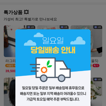
특가상품 💥
가성비 최고! 특별가로 만나보세요
라그라스(서울_M)
스마일리(서울S)
루나민트(서울S)
39,500원
39,900원
36,900원