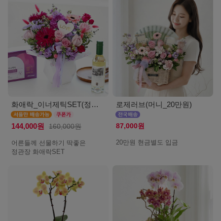
화애락_이너제틱SET(정관장_서울)
로제러브(머니_20만원)
87,000원
144,000원
160,000원
20만원 현금별도 입금
어른들께 선물하기 딱좋은
정관장 화애락SET