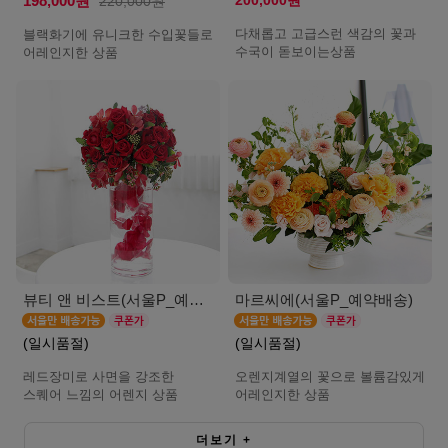
200,000원
198,000원
220,000원
다채롭고 고급스런 색감의 꽃과
블랙화기에 유니크한 수입꽃들로
수국이 돋보이는상품
어레인지한 상품
뷰티 앤 비스트(서울P_예약배송)
마르씨에(서울P_예약배송)
(일시품절)
(일시품절)
레드장미로 사면을 강조한
오렌지계열의 꽃으로 볼륨감있게
스퀘어 느낌의 어렌지 상품
어레인지한 상품
더보기
+