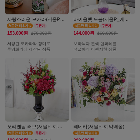
사랑스러운 모카라(서울P_예약배송)
바이올렛 노블(서울P_예약배송)
153,000원
170,000원
144,000원
160,000원
서양란 모카라와 장미로
보라색과 흰색 덴파레를
투명화기에 제작된 상품
적절하게 어렌지한 상품
오리엔탈 러브(서울P_예약배송)
레베카(서울P_예약배송)