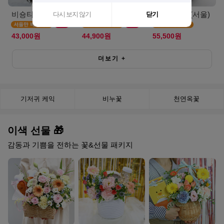
비숑타임(서울S)
캣블라썸(서울)
에그타르트(서울)
다시 보지 않기
닫기
43,000원
44,900원
55,500원
더보기
+
기저귀 케익
비누꽃
천연옥꽃
이색 선물 🎁
감동과 기쁨을 전하는 꽃&선물 패키지