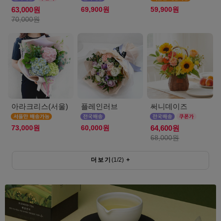
69,900원
59,900원
63,000원
70,000원
아라크리스(서울)
플레인러브
써니데이즈
73,000원
60,000원
64,600원
68,000원
더보기
(
1
/
2
)
+