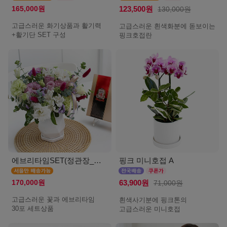
165,000원
123,500원
130,000원
고급스러운 화기상품과 활기력
고급스러운 흰색화분에 돋보이는
+활기단 SET 구성
핑크호접란
에브리타임SET(정관장_서울)
핑크 미니호접 A
170,000원
63,900원
71,000원
고급스러운 꽃과 에브리타임
흰색사기분에 핑크톤의
30포 세트상품
고급스러운 미니호접