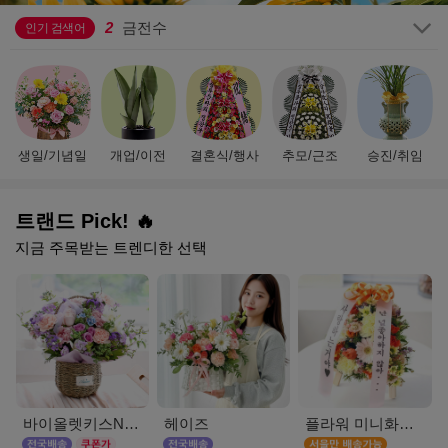
2
금전수
3
결혼식
인기 검색어
4
호접란
5
기념일
6
플랜테리어
7
승진
8
테이블 화분
생일/기념일
개업/이전
결혼식/행사
추모/근조
승진/취임
9
만천홍
10
부모님선물
1
생일
트랜드 Pick! 🔥
지금 주목받는 트렌디한 선택
바이올렛키스NEW
헤이즈
플라워 미니화환 A(서울)