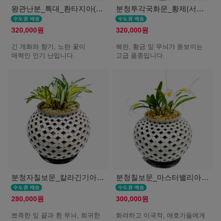
왕관난분_특대_환타지아(서울K)
분청투각국화문_황제(서울K)
320,000원
320,000원
긴 개화와 향기, 노란 꽃이
혜란, 황금 잎 무늬가 돋보이는
매력인 인기 난입니다.
고급 품종입니다.
분청자칠보문_칼라긴기아난(서울K)
분청칠보문_마스터밸리아(서울K)
280,000원
300,000원
뾰족한 잎 끝과 흰 무늬, 희귀한
화려하고 이국적, 애호가들에게