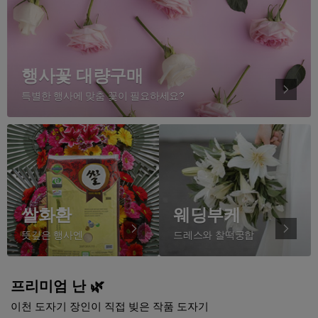
행사꽃 대량구매
특별한 행사에 맞춤 꽃이 필요하세요?
쌀화환
웨딩부케
뜻깊은 행사엔
드레스와 찰떡궁합
프리미엄 난 🌿
이천 도자기 장인이 직접 빚은 작품 도자기