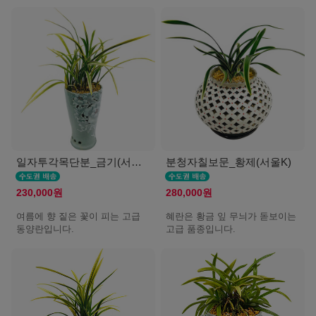
일자투각목단분_금기(서울K)
분청자칠보문_황제(서울K)
230,000원
280,000원
여름에 향 짙은 꽃이 피는 고급
혜란은 황금 잎 무늬가 돋보이는
동양란입니다.
고급 품종입니다.