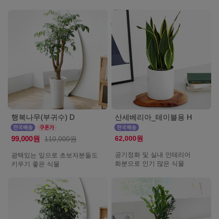
행복나무(부귀수) D
산세베리아_테이블용 H
62,000원
99,000원
110,000원
공기정화 및 실내 인테리어
광택있는 잎으로 초보자분들도
화분으로 인기 많은 식물
키우기 좋은 식물