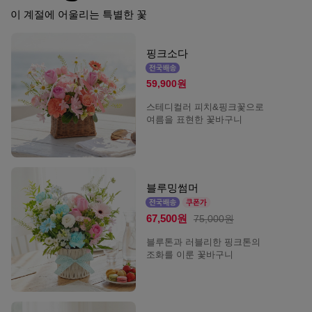
이 계절에 어울리는 특별한 꽃
핑크소다
59,900원
스테디컬러 피치&핑크꽃으로
여름을 표현한 꽃바구니
블루밍썸머
67,500원
75,000원
블루톤과 러블리한 핑크톤의
조화를 이룬 꽃바구니