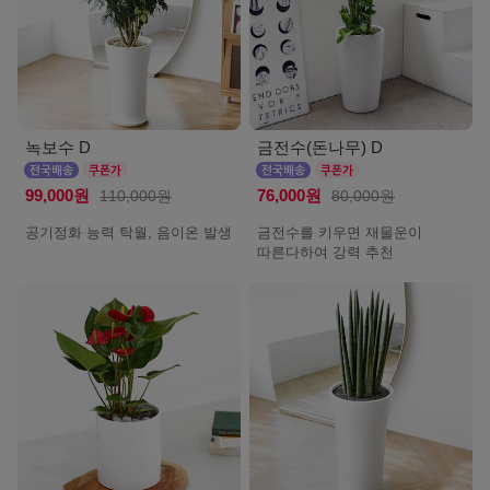
녹보수 D
금전수(돈나무) D
99,000원
110,000원
76,000원
80,000원
공기정화 능력 탁월, 음이온 발생
금전수를 키우면 재물운이
따른다하여 강력 추천