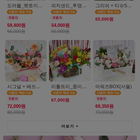
도러블_펫토이인형(서울)
피치샌드_투명보틀(서울)
그리쉬 + 티슈SET(서울)
65,000원
59,400원
54,000원
66,000원
60,000원
시그널 + 배쓰밤SET(서울)
리틀트리_종이방향제(서울)
어워즈BOX(서울)
67,000원
72,000원
69,350원
80,000원
73,000원
더보기
+