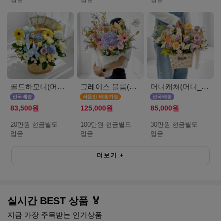
골드하모니(머니_20만원)
그레이스 블룸(머니_서울_100만원)
머니캐쳐(머니_30만원)
83,500원
125,000원
85,000원
20만원 현금별도
100만원 현금별도
30만원 현금별도
입금
입금
입금
더보기
+
실시간 BEST 상품 🏅
지금 가장 주목받는 인기상품