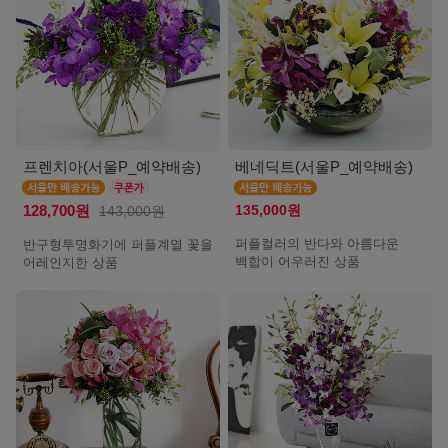
프렌치아(서울P_예약배송)
베네딕트(서울P_예약배송)
135,000원
128,700원
143,000원
퍼플컬러의 반다와 아름다운
반구형투명화기에 퍼플계열 꽃을
백합이 어우러진 상품
어레인지한 상품