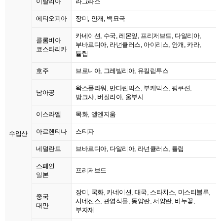
이탈리아
라그라스
에티오피아
장미, 안개, 백묘국
카네이션, 수국, 레몬잎, 프리저브드, 다알리아,
콜롬비아
부바르디아, 라넌큘러스, 아이리스, 안개, 카라,
코스타리카
튤립
호주
브로니아, 그레빌리아, 유킬립투스
왁스플라워, 만다린믹스, 부케믹스, 핑쿠션,
남아공
방크샤, 버질리아, 울부시
이스라엘
목화, 엘엔지움
아르헨티나
스티파
수입산
네덜란드
브바르디아, 다알리아, 라넌큘러스, 튤립
스페인
프리저브드
일본
장미, 국화, 카네이션, 대국, 스타치스, 미스티블루,
중국
시네신스, 관엽식물, 동양란, 서양란, 비누꽃,
대만
부자재