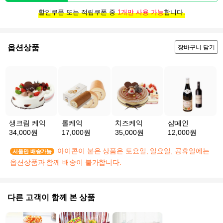
할인쿠폰 또는 적립쿠폰 중
1개만 사용 가능
합니다.
옵션상품
장바구니 담기
생크림 케익
롤케익
치즈케익
샴페인
34,000원
17,000원
35,000원
12,000원
아이콘이 붙은 상품은 토요일, 일요일, 공휴일에는
서울만 배송가능
옵션상품과 함께 배송이 불가합니다.
다른 고객이 함께 본 상품