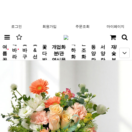
로그인
회원가입
주문조회
마이페이지
분
해
꽃
꽃
축
근
여
꽃
개업화
동
서
재/
바
바
&
하
조
new
new
름
다
분/관
양
양
숯
라
구
선
화
화
꽃
발
엽식물
란
란
부
기
니
물
환
환
작