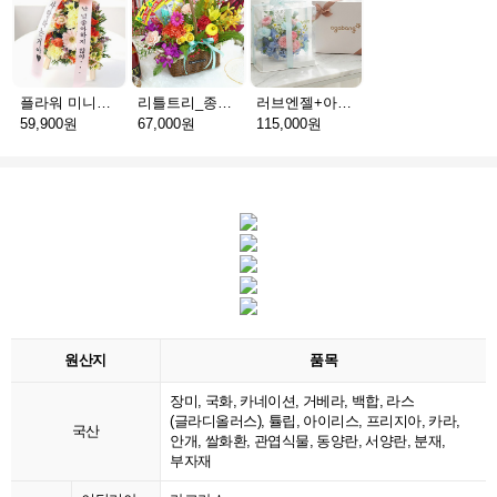
플라워 미니화환 A(서울)
리틀트리_종이방향제(서울)
러브엔젤+아가방딸랑이(서울)
59,900원
67,000원
115,000원
원산지
품목
장미, 국화, 카네이션, 거베라, 백합, 라스
(글라디올러스), 튤립, 아이리스, 프리지아, 카라,
국산
안개, 쌀화환, 관엽식물, 동양란, 서양란, 분재,
부자재