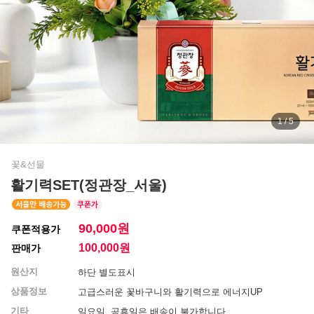
1 / 5
꽃&선물
활기력SET(정관장_서울)
90,000원
쿠폰적용가
100,000
원
판매가
원산지
하단 별도표시
상품정보
고급스러운 꽃바구니와 활기력으로 에너지UP
기타
일요일, 공휴일은 배송이 불가합니다.