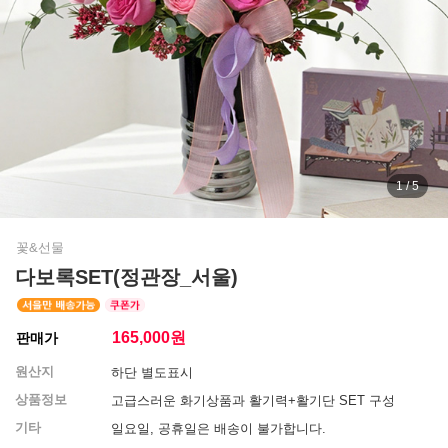
1 / 5
꽃&선물
다보록SET(정관장_서울)
165,000
원
판매가
원산지
하단 별도표시
상품정보
고급스러운 화기상품과 활기력+활기단 SET 구성
기타
일요일, 공휴일은 배송이 불가합니다.