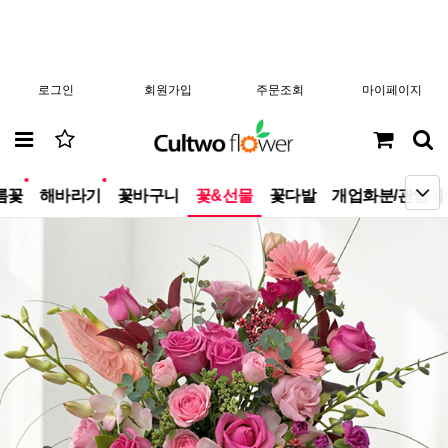
로그인
회원가입
주문조회
마이페이지
new
new
름꽃
해바라기
꽃바구니
꽃&선물
꽃다발
개업화분/관엽식