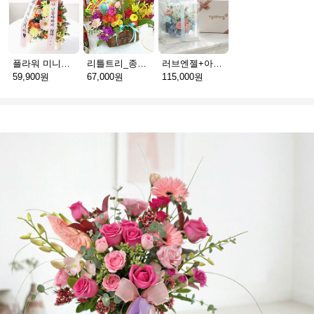
플라워 미니화환 A(서울)
리틀트리_종이방향제(서울)
러브엔젤+아가방딸랑이(서울)
59,900원
67,000원
115,000원