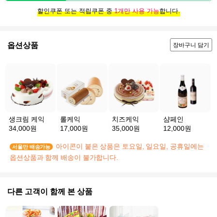
할인쿠폰 또는 적립쿠폰 중
1개만 사용 가능
합니다.
옵션상품
장바구니 담기
생크림 케익
롤케익
치즈케익
샴페인
34,000원
17,000원
35,000원
12,000원
아이콘이 붙은 상품은 토요일, 일요일, 공휴일에는
서울만 배송가능
옵션상품과 함께 배송이 불가합니다.
다른 고객이 함께 본 상품