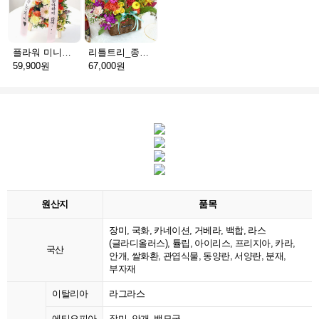
플라워 미니화환 A(서울)
리틀트리_종이방향제(서울)
59,900원
67,000원
원산지
품목
장미, 국화, 카네이션, 거베라, 백합, 라스
(글라디올러스), 튤립, 아이리스, 프리지아, 카라,
국산
안개, 쌀화환, 관엽식물, 동양란, 서양란, 분재,
부자재
이탈리아
라그라스
에티오피아
장미, 안개, 백묘국