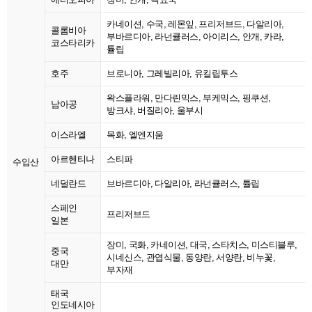
카네이션, 수국, 레몬잎, 프리저브드, 다알리아,
콜롬비아
부바르디아, 라넌큘러스, 아이리스, 안개, 카라,
코스타리카
튤립
호주
브로니아, 그레빌리아, 유킬립투스
왁스플라워, 만다린믹스, 부케믹스, 핑쿠션,
남아공
방크샤, 버질리아, 울부시
이스라엘
목화, 엘엔지움
아르헨티나
스티파
수입산
네덜란드
브바르디아, 다알리아, 라넌큘러스, 튤립
스페인
프리저브드
일본
장미, 국화, 카네이션, 대국, 스타치스, 미스티블루,
중국
시네신스, 관엽식물, 동양란, 서양란, 비누꽃,
대만
부자재
태국
인도네시아