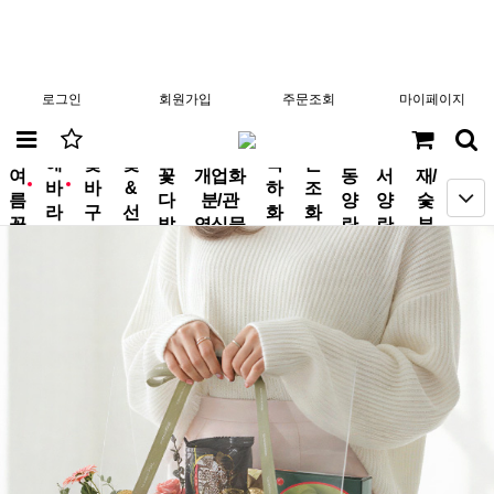
로그인
회원가입
주문조회
마이페이지
분
해
꽃
꽃
축
근
여
꽃
개업화
동
서
재/
바
바
&
하
조
new
new
름
다
분/관
양
양
숯
라
구
선
화
화
꽃
발
엽식물
란
란
부
기
니
물
환
환
작