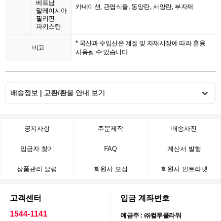
베트남
카네이션, 관엽식물, 동양란, 서양란, 부자재
말레이시아
필리핀
파키스탄
* 국산과 수입산은 계절 및 자재시장에 따라 혼용
비고
사용될 수 있습니다.
배송정보 | 교환/환불 안내 보기
공지사항
주문제작
배송사진
입금자 찾기
FAQ
계산서 발행
상품관리 요령
회원사 모집
회원사 인트라넷
고객센터
입금 계좌번호
1544-1141
예금주 : ㈜컬투플라워