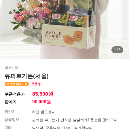
1 / 5
꽃&선물
큐피트가든(서울)
85,500원
쿠폰적용가
90,000
원
판매가
원산지
하단 별도표시
상품정보
고백은 부드럽게,간식은 달달하게! 풍성한 꽃바구니
기타
일요일, 공휴일은 배송이 불가합니다.