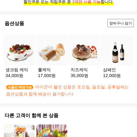
할인쿠폰 또는 적립쿠폰 중
1개만 사용 가능
합니다.
옵션상품
장바구니 담기
생크림 케익
롤케익
치즈케익
샴페인
34,000원
17,000원
35,000원
12,000원
아이콘이 붙은 상품은 토요일, 일요일, 공휴일에는
서울만 배송가능
옵션상품과 함께 배송이 불가합니다.
다른 고객이 함께 본 상품