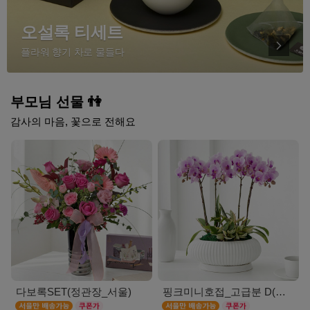
오설록 티세트
플라워 향기 차로 물들다
부모님 선물 👫
감사의 마음, 꽃으로 전해요
다보록SET(정관장_서울)
핑크미니호접_고급분 D(서울)