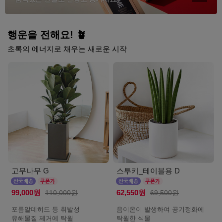
행운을 전해요! 🪴
초록의 에너지로 채우는 새로운 시작
고무나무 G
스투키_테이블용 D
99,000원
110,000원
62,550원
69,500원
포름알데히드 등 휘발성
음이온이 발생하여 공기정화에
유해물질 제거에 탁월
탁월한 식물