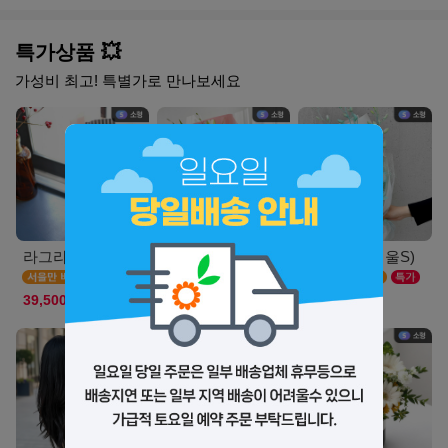
특가상품 💥
가성비 최고! 특별가로 만나보세요
라그라스(서울_M)
스마일리(서울S)
루나민트(서울S)
39,500원
39,900원
36,900원