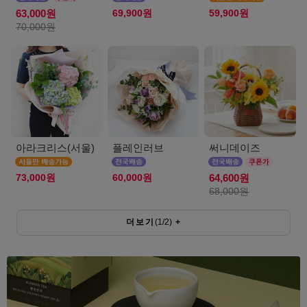
69,900원
59,900원
63,000원
70,000원
아라크리스(서울)
플레인러브
써니데이즈
73,000원
60,000원
64,600원
68,000원
더보기
(
1
/
2
)
+