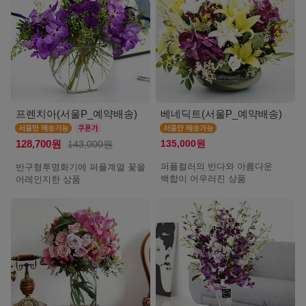
프렌치아(서울P_예약배송)
베네딕트(서울P_예약배송)
135,000원
128,700원
143,000원
퍼플컬러의 반다와 아름다운
반구형투명화기에 퍼플계열 꽃을
백합이 어우러진 상품
어레인지한 상품