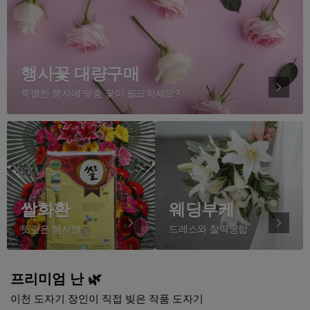
행사꽃 대량구매
특별한 행사에 맞춤 꽃이 필요하세요?
쌀화환
웨딩부케
뜻깊은 행사엔
드레스와 찰떡궁합
프리미엄 난 🌿
이천 도자기 장인이 직접 빚은 작품 도자기