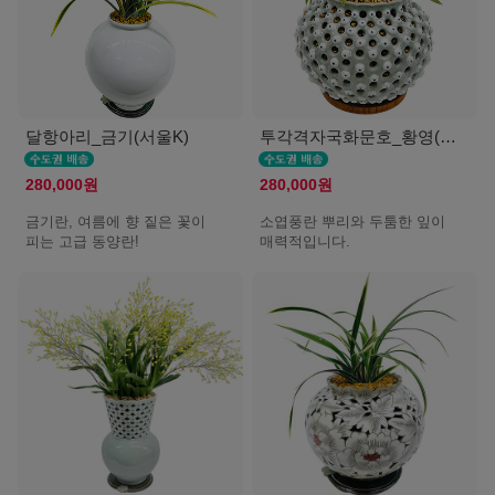
달항아리_금기(서울K)
투각격자국화문호_황영(서울K)
280,000원
280,000원
금기란, 여름에 향 짙은 꽃이
소엽풍란 뿌리와 두툼한 잎이
피는 고급 동양란!
매력적입니다.