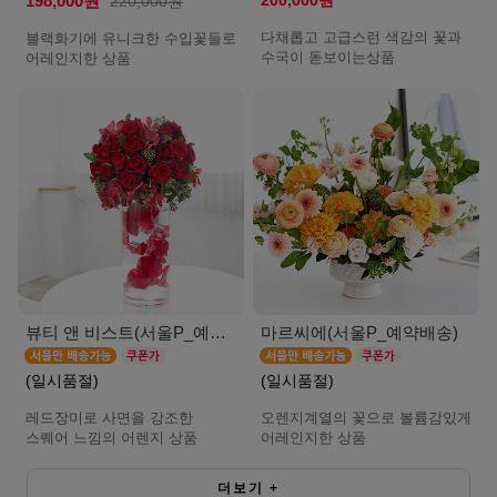
200,000원
198,000원
220,000원
다채롭고 고급스런 색감의 꽃과
블랙화기에 유니크한 수입꽃들로
수국이 돋보이는상품
어레인지한 상품
뷰티 앤 비스트(서울P_예약배송)
마르씨에(서울P_예약배송)
(일시품절)
(일시품절)
레드장미로 사면을 강조한
오렌지계열의 꽃으로 볼륨감있게
스퀘어 느낌의 어렌지 상품
어레인지한 상품
더보기
+