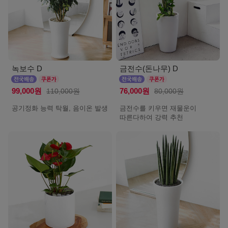
녹보수 D
금전수(돈나무) D
99,000원
110,000원
76,000원
80,000원
공기정화 능력 탁월, 음이온 발생
금전수를 키우면 재물운이
따른다하여 강력 추천