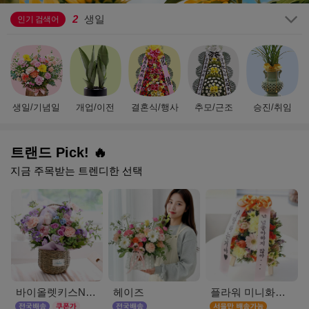
2
생일
3
금전수
인기 검색어
4
플랜테리어
5
기념일
6
테이블 화분
7
스투키
8
묘지용
생일/기념일
개업/이전
결혼식/행사
추모/근조
승진/취임
9
행복나무
10
결혼식
1
호접란
트랜드 Pick! 🔥
지금 주목받는 트렌디한 선택
바이올렛키스NEW
헤이즈
플라워 미니화환 A(서울)