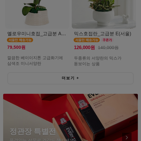
옐로우미니호접_고급분 A(서울)
믹스호접란_고급분 E(서울)
79,500원
126,000원
140,000원
깔끔한 베이이지톤 고급화기에
두종류의 서양란의 믹스가
삼색조 미니서양란
돋보이는 상품
더보기
+
정관장 특별전
품격있는 선물로 건강도 챙기세요