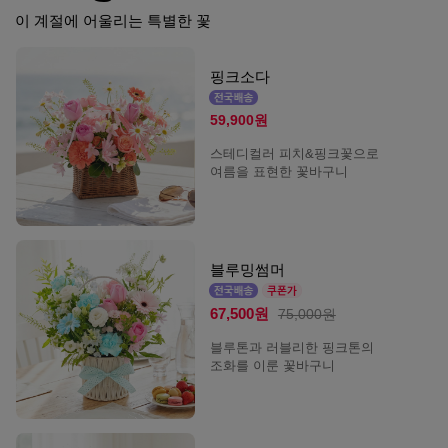
이 계절에 어울리는 특별한 꽃
핑크소다
59,900원
스테디컬러 피치&핑크꽃으로
여름을 표현한 꽃바구니
블루밍썸머
67,500원
75,000원
블루톤과 러블리한 핑크톤의
조화를 이룬 꽃바구니