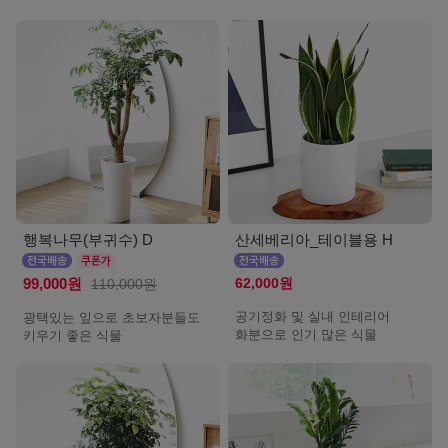
행복나무(부귀수) D
산세베리아_테이블용 H
62,000원
99,000원
110,000원
공기정화 및 실내 인테리어
광택있는 잎으로 초보자분들도
화분으로 인기 많은 식물
키우기 좋은 식물