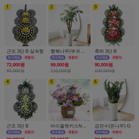
1
2
3
근조 3단 B 실속형
행복나무(부귀수) D
축하 3단 B
72,000원
99,000원
90,000원
80,000원
110,000원
100,000원
4
5
6
근조 3단 B
바이올렛키스NEW
금전수(돈나무) G