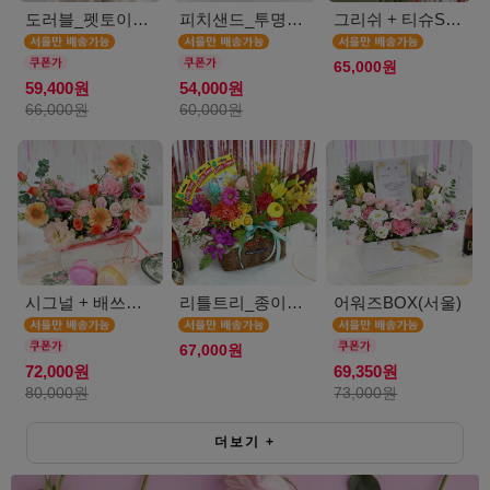
도러블_펫토이인형(서울)
피치샌드_투명보틀(서울)
그리쉬 + 티슈SET(서울)
65,000원
59,400원
54,000원
66,000원
60,000원
시그널 + 배쓰밤SET(서울)
리틀트리_종이방향제(서울)
어워즈BOX(서울)
67,000원
72,000원
69,350원
80,000원
73,000원
더보기
+