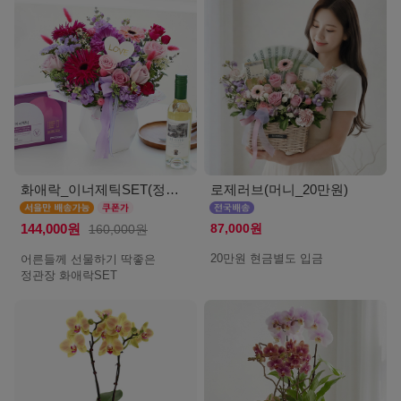
화애락_이너제틱SET(정관장_서울)
로제러브(머니_20만원)
87,000원
144,000원
160,000원
20만원 현금별도 입금
어른들께 선물하기 딱좋은
정관장 화애락SET