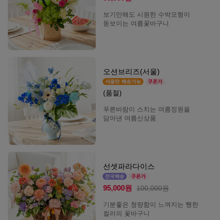
보기만해도 시원한 수박모형이
돋보이는 여름꽃바구니
오션브리즈(서울)
(품절)
푸른바람이 스치는 여름정원을
담아낸 여름신상품
선셋파라다이스
95,000원
100,000원
기분좋은 청량함이 느껴지는 쨍한
컬러의 꽃바구니