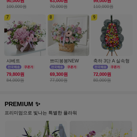
90,000원
63,000원
99,000원
100,000원
70,000원
110,000원
7
8
9
샤베트
쁘띠봉봉NEW
축하 3단 A 실속형
79,800원
69,300원
72,000원
84,000원
77,000원
80,000원
PREMIUM ✨
프리미엄으로 빛나는 특별한 플라워