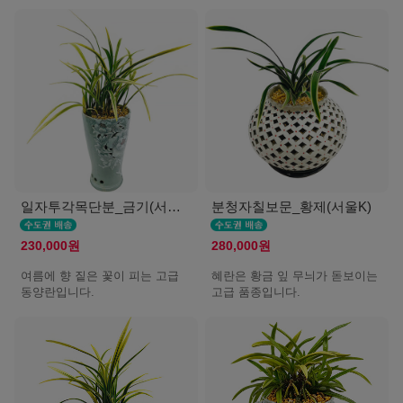
일자투각목단분_금기(서울K)
분청자칠보문_황제(서울K)
230,000원
280,000원
여름에 향 짙은 꽃이 피는 고급
혜란은 황금 잎 무늬가 돋보이는
동양란입니다.
고급 품종입니다.