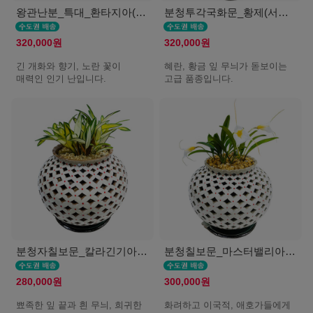
왕관난분_특대_환타지아(서울K)
분청투각국화문_황제(서울K)
320,000원
320,000원
긴 개화와 향기, 노란 꽃이
혜란, 황금 잎 무늬가 돋보이는
매력인 인기 난입니다.
고급 품종입니다.
분청자칠보문_칼라긴기아난(서울K)
분청칠보문_마스터밸리아(서울K)
280,000원
300,000원
뾰족한 잎 끝과 흰 무늬, 희귀한
화려하고 이국적, 애호가들에게