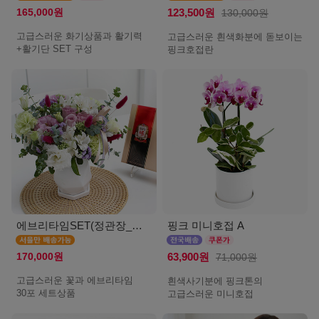
165,000원
123,500원
130,000원
고급스러운 화기상품과 활기력
고급스러운 흰색화분에 돋보이는
+활기단 SET 구성
핑크호접란
에브리타임SET(정관장_서울)
핑크 미니호접 A
170,000원
63,900원
71,000원
고급스러운 꽃과 에브리타임
흰색사기분에 핑크톤의
30포 세트상품
고급스러운 미니호접