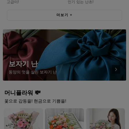
고급미!
인기 있는 난초!
더보기
+
보자기 난
동양의 멋을 살린 보자기 난
머니플라워 💸
꽃으로 감동을! 현금으로 기쁨을!