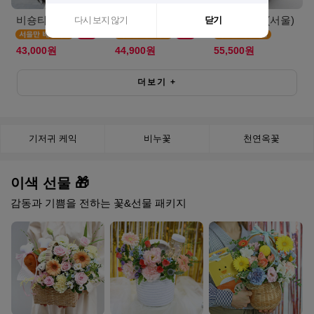
비숑타임(서울S)
캣블라썸(서울)
에그타르트(서울)
다시 보지 않기
닫기
43,000원
44,900원
55,500원
더보기
+
기저귀 케익
비누꽃
천연옥꽃
이색 선물 🎁
감동과 기쁨을 전하는 꽃&선물 패키지