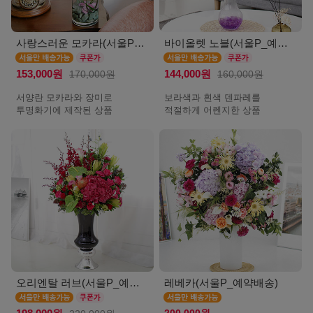
사랑스러운 모카라(서울P_예약배송)
바이올렛 노블(서울P_예약배송)
153,000원
170,000원
144,000원
160,000원
서양란 모카라와 장미로
보라색과 흰색 덴파레를
투명화기에 제작된 상품
적절하게 어렌지한 상품
오리엔탈 러브(서울P_예약배송)
레베카(서울P_예약배송)