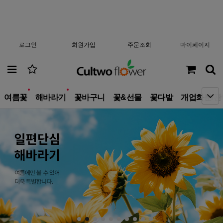
로그인
회원가입
주문조회
마이페이지
new
new
여름꽃
해바라기
꽃바구니
꽃&선물
꽃다발
개업화분/관
10
결혼식
1
호접란