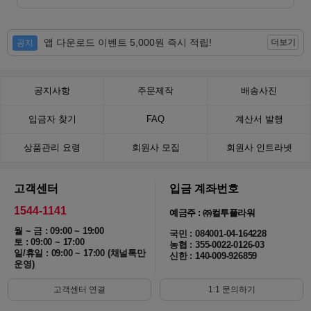
앱 다운로드 이벤트 5,000원 즉시 적립!
더보기
공지
공지사항
주문제작
배송사진
입금자 찾기
FAQ
계산서 발행
상품관리 요령
회원사 모집
회원사 인트라넷
고객센터
입금 계좌번호
1544-1141
예금주 : ㈜컬투플라워
월 ~ 금 : 09:00 ~ 19:00
국민 : 084001-04-164228
토 : 09:00 ~ 17:00
농협 : 355-0022-0126-03
일/휴일 : 09:00 ~ 17:00 (채널톡만
신한 : 140-009-926859
운영)
고객센터 연결
1:1 문의하기