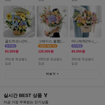
골드하모니(머니_20만원)
그레이스 블룸(머니_서울_100만원)
머니캐쳐(머니_30만원)
83,500원
125,000원
85,000원
20만원 현금별도
100만원 현금별도
30만원 현금별도
입금
입금
입금
더보기
+
실시간 BEST 상품 🏅
지금 가장 주목받는 인기상품