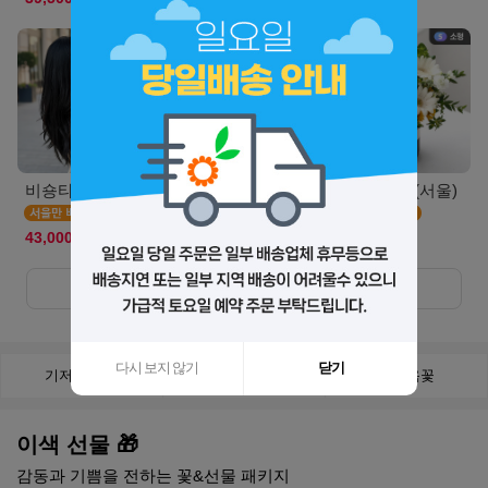
비숑타임(서울S)
캣블라썸(서울)
에그타르트(서울)
43,000원
44,900원
55,500원
더보기
+
다시 보지 않기
닫기
기저귀 케익
비누꽃
천연옥꽃
이색 선물 🎁
감동과 기쁨을 전하는 꽃&선물 패키지