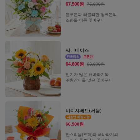
67,500원
75,000원
블루톤과 러블리한 핑크톤의
조화를 이룬 꽃바구니
써니데이즈
64,600원
68,000원
인기가 많은 해바라기와
주황장미를 넣은 꽃바구니
비치샤베트(서울)
66,500원
안스리움(조화)과 해바라기의