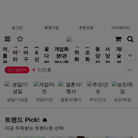
로그인
회원가입
주문조회
마이페이지
분
10
비누꽃
해
꽃
꽃
축
근
여
꽃
개업화
동
서
재/
1
생일
바
바
&
하
조
new
new
름
다
분/관
양
양
숯
2
금전수
라
구
선
화
화
꽃
발
엽식물
란
란
부
3
결혼식
기
니
물
환
환
작
4
만천홍
인기 검색어
5
기념일
6
부모님선물
7
플랜테리어
8
승진
생일/기념일
개업/이전
결혼식/행사
추모/근조
승진/취임
9
수국
10
비누꽃
1
생일
트랜드 Pick! 🔥
지금 주목받는 트렌디한 선택