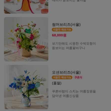
대비가 돋보이는 꽃다발
썸머브리즈(서울)
68,000원
보기만해도 시원한 수박모형이
돋보이는 여름꽃바구니
오션브리즈(서울)
(품절)
푸른바람이 스치는 여름정원을
담아낸 여름신상품