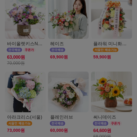
바이올렛키스NEW
헤이즈
플라워 미니화환 A(서울)
69,900원
59,900원
63,000원
70,000원
아라크리스(서울)
플레인러브
써니데이즈
73,000원
60,000원
64,600원
68,000원