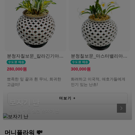
분청자칠보문_칼라긴기아난(서울K)
분청칠보문_마스터밸리아(서울K)
280,000원
300,000원
뾰족한 잎 끝과 흰 무늬, 희귀한
화려하고 이국적, 애호가들에게
고급미!
인기 있는 난초!
더보기
+
보자기 난
동양의 멋을 살린 보자기 난
머니플라워 💸