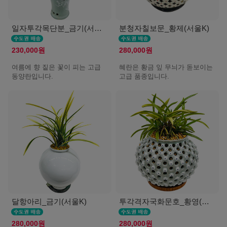
일자투각목단분_금기(서울K)
분청자칠보문_황제(서울K)
230,000원
280,000원
여름에 향 짙은 꽃이 피는 고급
혜란은 황금 잎 무늬가 돋보이는
동양란입니다.
고급 품종입니다.
달항아리_금기(서울K)
투각격자국화문호_황영(서울K)
280,000원
280,000원