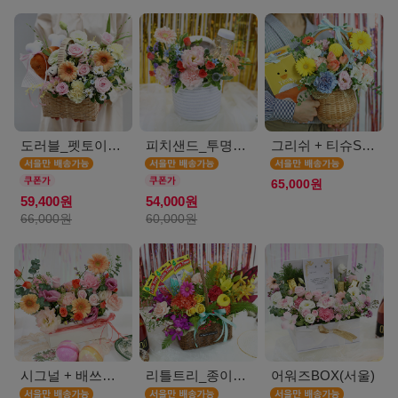
도러블_펫토이인형(서울)
피치샌드_투명보틀(서울)
그리쉬 + 티슈SET(서울)
65,000원
59,400원
54,000원
66,000원
60,000원
시그널 + 배쓰밤SET(서울)
리틀트리_종이방향제(서울)
어워즈BOX(서울)