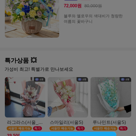
72,000원
80,000원
블루와 옐로우의 색대비가 청량한
여름의 꽃바구니
특가상품 💥
가성비 최고! 특별가로 만나보세요
라그라스(서울_M)
스마일리(서울S)
루나민트(서울S)
39,500원
39,900원
36,900원