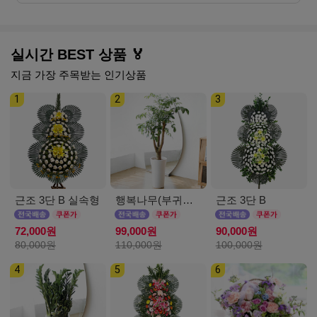
실시간 BEST 상품 🏅
지금 가장 주목받는 인기상품
1
2
3
근조 3단 B 실속형
행복나무(부귀수) D
근조 3단 B
72,000원
99,000원
90,000원
80,000원
110,000원
100,000원
4
5
6