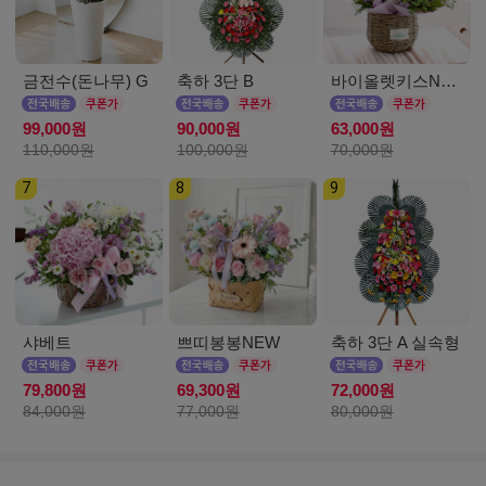
금전수(돈나무) G
축하 3단 B
바이올렛키스NEW
99,000원
90,000원
63,000원
110,000원
100,000원
70,000원
7
8
9
샤베트
쁘띠봉봉NEW
축하 3단 A 실속형
79,800원
69,300원
72,000원
84,000원
77,000원
80,000원