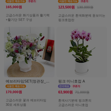
165,000원
123,500원
130,000원
고급스러운 화기상품과 활기력
고급스러운 흰색화분에 돋보이는
+활기단 SET 구성
핑크호접란
에브리타임SET(정관장_서울)
핑크 미니호접 A
170,000원
63,900원
71,000원
고급스러운 꽃과 에브리타임
흰색사기분에 핑크톤의
30포 세트상품
고급스러운 미니호접