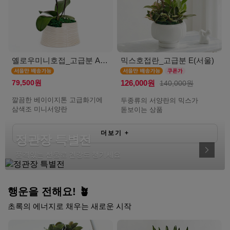
옐로우미니호접_고급분 A(서울)
믹스호접란_고급분 E(서울)
79,500원
126,000원
140,000원
깔끔한 베이이지톤 고급화기에
두종류의 서양란의 믹스가
삼색조 미니서양란
돋보이는 상품
더보기
+
정관장 특별전
품격있는 선물로 건강도 챙기세요
행운을 전해요! 🪴
초록의 에너지로 채우는 새로운 시작