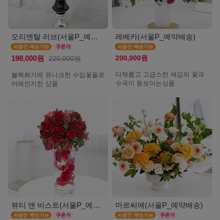
오리엔탈 러브(서울P_예약배송)
레베카(서울P_예약배송)
200,000원
198,000원
220,000원
다채롭고 고급스런 색감의 꽃과
블랙화기에 유니크한 수입꽃들로
수국이 돋보이는상품
어레인지한 상품
뷰티 앤 비스트(서울P_예약배송)
마르씨에(서울P_예약배송)