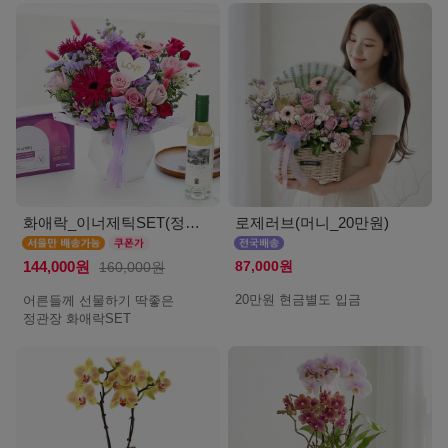
화애락_이너제틱SET(정관장_서울)
로제러브(머니_20만원)
87,000원
144,000원
160,000원
20만원 현금별도 입금
어른들께 선물하기 딱좋은
정관장 화애락SET