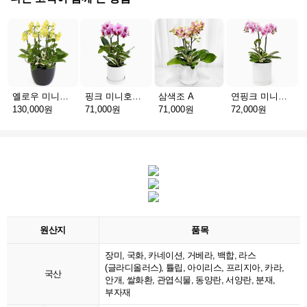
옐로우 미니호접 C
핑크 미니호접 A
삼색조 A
연핑크 미니호접 A
130,000원
71,000원
71,000원
72,000원
원산지
품목
장미, 국화, 카네이션, 거베라, 백합, 라스
(글라디올러스), 튤립, 아이리스, 프리지아, 카라,
국산
안개, 쌀화환, 관엽식물, 동양란, 서양란, 분재,
부자재