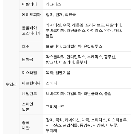
이탈리아
라그라스
에티오피아
장미, 안개, 백묘국
카네이션, 수국, 레몬잎, 프리저브드, 다알리아,
콜롬비아
부바르디아, 라넌큘러스, 아이리스, 안개, 카라,
코스타리카
튤립
호주
브로니아, 그레빌리아, 유킬립투스
왁스플라워, 만다린믹스, 부케믹스, 핑쿠션,
남아공
방크샤, 버질리아, 울부시
이스라엘
목화, 엘엔지움
아르헨티나
스티파
수입산
네덜란드
브바르디아, 다알리아, 라넌큘러스, 튤립
스페인
프리저브드
일본
장미, 국화, 카네이션, 대국, 스타치스, 미스티블루,
중국
시네신스, 관엽식물, 동양란, 서양란, 비누꽃,
대만
부자재