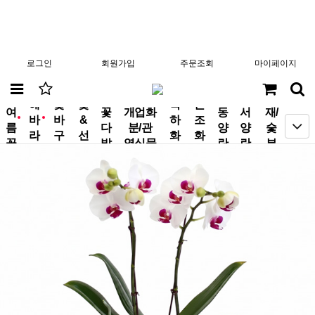
로그인
회원가입
주문조회
마이페이지
분
해
꽃
꽃
축
근
여
꽃
개업화
동
서
재/
바
바
&
하
조
new
new
름
다
분/관
양
양
숯
라
구
선
화
화
꽃
발
엽식물
란
란
부
기
니
물
환
환
작