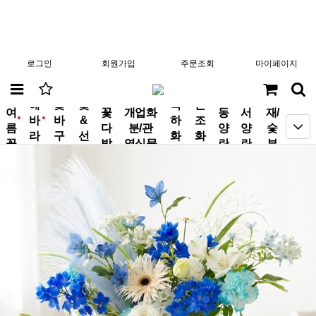
로그인
회원가입
주문조회
마이페이지
분
해
꽃
꽃
축
근
여
꽃
개업화
동
서
재/
바
바
&
하
조
new
new
름
다
분/관
양
양
숯
라
구
선
화
화
꽃
발
엽식물
란
란
부
기
니
물
환
환
작