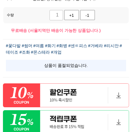
수량
+1
-1
무료배송 (서울지역만 배송이 가능한 상품입니다.)
#꽃다발
#썸머
#여름
#화기
#화병
#센ㅌ피스
#거베라
#리시안
#
데이조
#조화
#몬스테라
#개업
상품이 품절되었습니다.