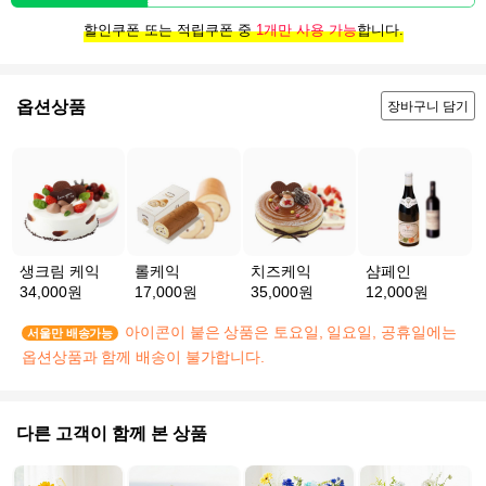
할인쿠폰 또는 적립쿠폰 중
1개만 사용 가능
합니다.
옵션상품
장바구니 담기
생크림 케익
롤케익
치즈케익
샴페인
34,000원
17,000원
35,000원
12,000원
아이콘이 붙은 상품은 토요일, 일요일, 공휴일에는
서울만 배송가능
옵션상품과 함께 배송이 불가합니다.
다른 고객이 함께 본 상품