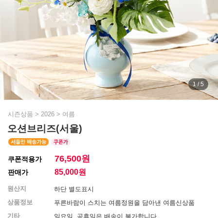
1 / 5
시즌상품
>
2026
>
여름
오션브리즈(서울)
76,500원
쿠폰적용가
85,000
원
판매가
원산지
하단 별도표시
상품정보
푸른바람이 스치는 여름정원을 담아낸 여름신상품
기타
일요일, 공휴일은 배송이 불가합니다.