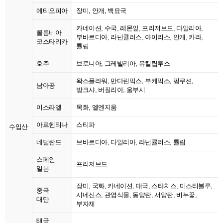
에티오피아
장미, 안개, 백묘국
카네이션, 수국, 레몬잎, 프리저브드, 다알리아,
콜롬비아
부바르디아, 라넌큘러스, 아이리스, 안개, 카라,
코스타리카
튤립
호주
브로니아, 그레빌리아, 유킬립투스
왁스플라워, 만다린믹스, 부케믹스, 핑쿠션,
남아공
방크샤, 버질리아, 울부시
이스라엘
목화, 엘엔지움
아르헨티나
스티파
수입산
네덜란드
브바르디아, 다알리아, 라넌큘러스, 튤립
스페인
프리저브드
일본
장미, 국화, 카네이션, 대국, 스타치스, 미스티블루,
중국
시네신스, 관엽식물, 동양란, 서양란, 비누꽃,
대만
부자재
태국