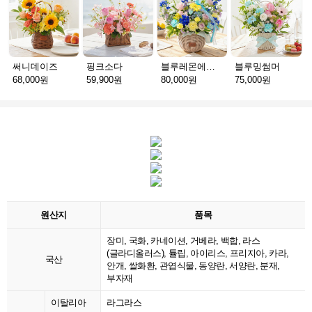
써니데이즈
핑크소다
블루레몬에이드
블루밍썸머
68,000원
59,900원
80,000원
75,000원
원산지
품목
장미, 국화, 카네이션, 거베라, 백합, 라스
(글라디올러스), 튤립, 아이리스, 프리지아, 카라,
국산
안개, 쌀화환, 관엽식물, 동양란, 서양란, 분재,
부자재
이탈리아
라그라스